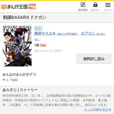
新規登録
ログイン
メニュー
戦国BASARA ドクガン
青年
猫井ヤスユキ
カプコン
（ねこいやすゆき）
（かぷこ
ん）
3巻
完結
3人
がお気に入り登録中
無料試し読み
みんなのまんがタグ
タグ編集
あらすじ | ストーリー
BASARA歴0011年、日ノ本…。足利義輝総理大臣の強権政治の中、かつての奥
州筆頭・伊達政宗が異形のバイクとともに異国より帰還! 足利政府、最上義
光、上杉謙信、そして現政権に反旗を翻す諸国の将に対し、政宗はどう走るの
か!? 大ヒットゲーム「戦国BASARA」の完全新作スピンオフ!!
もっと詳細を見る▼