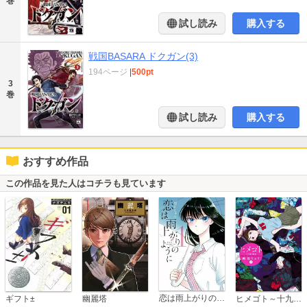
巻
試し読み
購入する
戦国BASARA ドクガン(3)
194ページ
|
500pt
3
巻
試し読み
購入する
おすすめ作品
この作品を見た人はコチラも見ています
恋は雨上がりのように
ギフト±
幽麗塔
ヒメゴト～十九歳の制服～