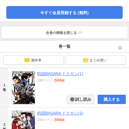
今すぐ会員登録する (無料)
全巻の情報を
閉じる
巻一覧
最終巻
まとめ買い
戦国BASARA ドクガン(1)
196ページ
|
500pt
1
巻
試し読み
購入する
戦国BASARA ドクガン(2)
194ページ
|
500pt
2