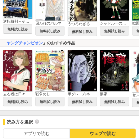
逆転裁判～その「真実」、異議あり！～逆転特急、北へ
囚われのパルマ
シャドルーのベガさん
うつろわざるもの～ブレス オブ ファイアIV～
無料試し読み
無料試し読み
無料試し読み
無料試し読み
「
ヤングチャンピオン
」のおすすめ作品
去る者は日々に疎し
戦争めし
半グレ―六本木 摩天楼のレクイエム―
惨家
セ
無料試し読み
無料試し読み
無料試し読み
無料試し読み
読み方を選択
アプリで読む
ウェブで読む