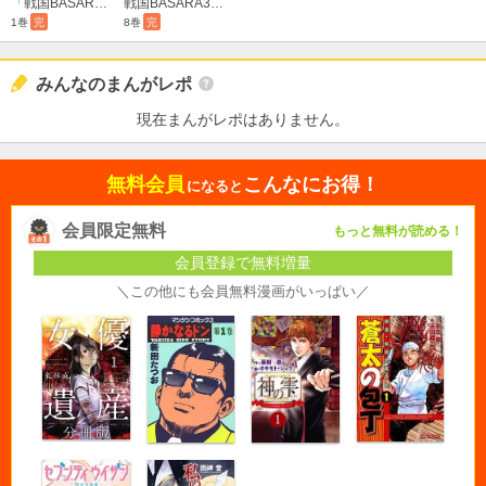
「戦国BASARA」シリーズオフィシャルアンソロジーコミック 激闘！学園BASARA
戦国BASARA3 Bloody Angel
1巻
完
8巻
完
みんなのまんがレポ
現在まんがレポはありません。
無料会員
こんなにお得！
になると
会員限定無料
もっと無料が読める！
会員登録で無料増量
＼この他にも会員無料漫画がいっぱい／