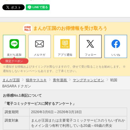
まんが王国のお得情報を受け取ろう
友だち追加
メルマガ
アプリ通知
フォロー
いいね
限定クーポン
※通知する情報およびタイミングが異なりますので、併せて受け取ることをお勧めします。 ※
通知をしないキャンペーンもあります。ご了承ください。
まんが王国
猫井ヤスユキ
青年漫画
ヤングチャンピオン
戦国
BASARA ドクガン
お得感No.1表記について
「電子コミックサービスに関するアンケート」
調査期間
2026年3月6日～2026年3月18日
調査対象
まんが王国または主要電子コミックサービスのうちいずれか
をメイン且つ有料で利用している20歳～69歳の男女