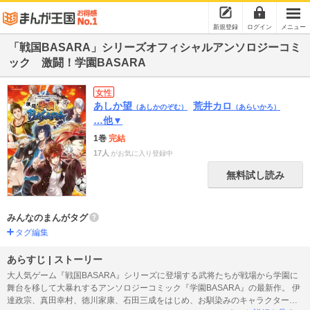
新規登録
ログイン
メニュー
「戦国BASARA」シリーズオフィシャルアンソロジーコミ
ック 激闘！学園BASARA
女性
あしか望
荒井カロ
（あしかのぞむ）
（あらいかろ）
…他▼
1巻
完結
17人
がお気に入り登録中
無料試し読み
みんなのまんがタグ
タグ編集
あらすじ | ストーリー
大人気ゲーム『戦国BASARA』シリーズに登場する武将たちが戦場から学園に
舞台を移して大暴れするアンソロジーコミック『学園BASARA』の最新作。 伊
達政宗、真田幸村、徳川家康、石田三成をはじめ、お馴染みのキャラクターた