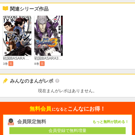
関連シリーズ作品
戦国BASARA ドクガン
戦国BASARA3 Bloody Angel
3巻
完
8巻
完
みんなのまんがレポ
現在まんがレポはありません。
無料会員
こんなにお得！
になると
会員限定無料
もっと無料が読める！
会員登録で無料増量