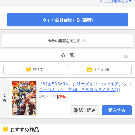
ちが登場します。ますます賑やかになる『学園BASARA』の熱闘をお届けしま
もっと詳細を見る▼
す!!
今すぐ会員登録する (無料)
全巻の情報を
閉じる
巻一覧
最終巻
まとめ買い
「戦国BASARA」シリーズオフィシャルアンソロ
ジーコミック 熱闘！学園ＢＡＳＡＲＡ(1)
1
166ページ
|
784pt
巻
試し読み
購入する
おすすめ作品