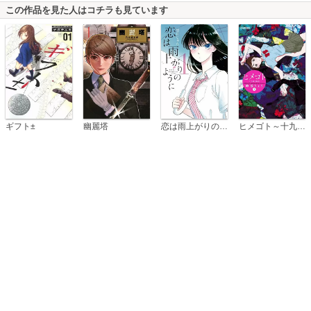
この作品を見た人はコチラも見ています
恋は雨上がりのように
ギフト±
幽麗塔
ヒメゴト～十九歳の制服～