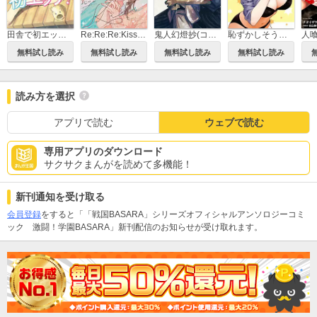
田舎で初エッチ！
Re:Re:Re:Kiss 分冊版
鬼人幻燈抄(コミック)
恥ずかしそうな顔で年上のお姉さんにおっぱい見せてもらいたい 赤面おっぱいアンソロジー
無料試し読み
無料試し読み
無料試し読み
無料試し読み
読み方を選択
アプリで読む
ウェブで読む
専用アプリのダウンロード
サクサクまんがを読めて多機能！
新刊通知を受け取る
会員登録
をすると「「戦国BASARA」シリーズオフィシャルアンソロジーコミ
ック 激闘！学園BASARA」新刊配信のお知らせが受け取れます。