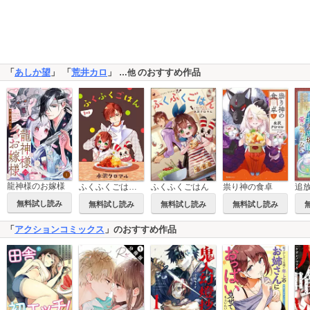
「
あしか望
」 「
荒井カロ
」
のおすすめ作品
…他
龍神様のお嫁様
ふくふくごはん（分冊版）
ふくふくごはん
祟り神の食卓
無料試し読み
無料試し読み
無料試し読み
無料試し読み
「
アクションコミックス
」のおすすめ作品