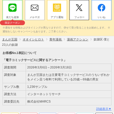
友だち追加
メルマガ
アプリ通知
フォロー
いいね
限定クーポン
※通知する情報およびタイミングが異なりますので、併せて受け取ることをお勧めします。 ※
通知をしないキャンペーンもあります。ご了承ください。
まんが王国
オオイシヒロト
青年漫画
漫画アクション
奴隷区 僕と
23人の奴隷
お得感No.1表記について
「電子コミックサービスに関するアンケート」
調査期間
2026年3月6日～2026年3月18日
調査対象
まんが王国または主要電子コミックサービスのうちいずれか
をメイン且つ有料で利用している20歳～69歳の男女
サンプル数
1,236サンプル
調査方法
インターネットリサーチ
調査委託先
株式会社MARCS
詳細表示▼