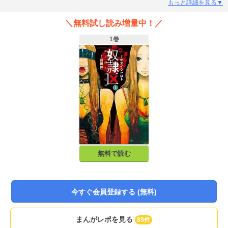
め、それぞれの目的のために壮絶なサバイバルゲームを開始した!!「E★エブリ
もっと詳細を見る▼
スタ」で圧倒的な人気を誇る小説が待望の漫画化！
＼無料試し読み増量中！／
1巻
無料で読む
今すぐ会員登録する (無料)
まんがレポを見る
89件