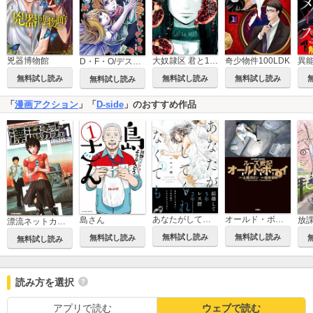
兇器博物館
大奴隷区 君と1億3千万の奴隷
奇少物件100LDK
異
D・F・O/デス・ファンタジー・オペラ
無料試し読み
無料試し読み
無料試し読み
無料試し読み
「
漫画アクション
」「
D-side
」のおすすめ作品
あなたがしてくれなくても
オールド・ボーイ
島さん
漂流ネットカフェ
無料試し読み
無料試し読み
無料試し読み
無料試し読み
読み方を選択
アプリで読む
ウェブで読む