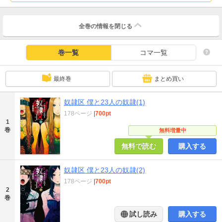
全巻の情報を
閉じる
巻一覧
コマ一覧
最終巻
まとめ買い
奴隷区 僕と23人の奴隷(1)
178ページ
|
700pt
1
巻
無料増量中
無料で読む
購入する
奴隷区 僕と23人の奴隷(2)
178ページ
|
700pt
2
巻
試し読み
購入する