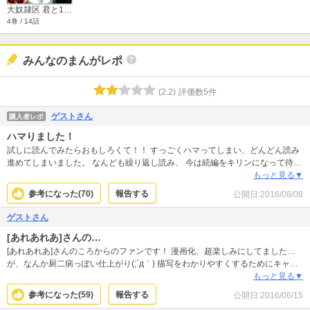
大奴隷区 君と1億3千万の奴隷
4巻 / 14話
みんなのまんがレポ
(
2.2
)
評価数
5
件
ゲストさん
購入者レポ
ハマりました！
試しに読んでみたらおもしろくて！！ すっごくハマってしまい、どんどん読み
進めてしまいました。 なんども繰り返し読み、 今は続編をキリンになって待っ
ているところです。 本当に早く出てくれませんか？？ でも、もうすぐ終わりな
もっと見る▼
のかな？？ それを考えるとさみしいです、、、
参考になった(
70
)
報告する
公開日:
2016/08/08
ゲストさん
[あれあれあ]さんの…
[あれあれあ]さんのころからのファンです！ 漫画化、超楽しみにしてました…
が、なんか厨二病っぽい仕上がり(;´д｀) 描写をわかりやすくするためにキャラ
の繊細さが若干抜けたせいか心理描写が本作より荒削りで、中高生向けみたい
もっと見る▼
になっちゃってちょっと残念;; これ気に入った方！いまいちだった方もぜひ原
参考になった(
59
)
報告する
公開日:
2016/06/15
作も読んでみて下さい！ (原作側のまわしものではありませんw)