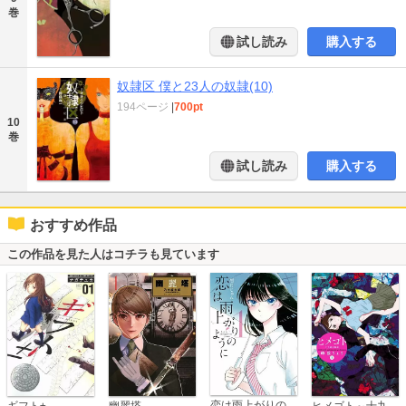
巻
試し読み
購入する
奴隷区 僕と23人の奴隷(10)
194ページ
|
700pt
10
巻
試し読み
購入する
おすすめ作品
この作品を見た人はコチラも見ています
恋は雨上がりのように
ギフト±
幽麗塔
ヒメゴト～十九歳の制服～