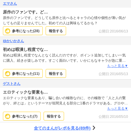
エマさん
原作のファンです。ど…
原作のファンです。どうしても原作と比べるとキャラの心情や個性が薄い気が
してもの足りませんでした。初めての人は興味もてるかも？
参考になった(
28
)
報告する
公開日:
2016/06/13
ゆかいかさん
初めは暇潰し程度でな…
初めは暇潰し程度でなんとなく読んだのですが、ポイント追加してしまい一気
に購入、続きが楽しみです。すごく面白いです。いかにもなキャラが急に重要
になったり、下剋上、転落がくりかえされます。心理ゲーム系のストーリー好
もっと見る▼
きなら買って損はありません。おすすめです。
参考になった(
11
)
報告する
公開日:
2016/05/13
ゲストさん
エロティックな要素も…
エロティックな要素もあり、騙し合いの極致なのに、その極致で「人と人の繋
がり、絆とは」というテーマが垣間見える部分に1番のドラマがある。グロやエ
ロが無理な人には薦めにくいけども、緩急の強いドラマが好きな人には推した
もっと見る▼
い。
参考になった(
7
)
報告する
公開日:
2016/05/10
全てのまんがレポを見る(89件)