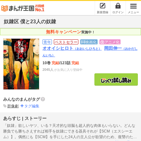
新規登録
ログイン
メニュー
奴隷区 僕と23人の奴隷
無料キャンペーン
実施中！
青年
ベストセラー
映画化
アニメ化
オオイシヒロト
岡田伸一
（おおいしひろと）
（おかだし
んいち）
10巻
完結
/123話
完結
2045人
がお気に入り登録中
みんなのまんがタグ
群像劇
タグ編集
あらすじ | ストーリー
「奴隷」欲しいヤツ、いる？天才的な頭脳も超人的な肉体もいらない。どんな
勝負でも勝ちさえすれば相手を奴隷にできる器具それが【SCM（エスシーエ
ム）】。偶然にも【SCM】を手にした24人の主人公が欲望のため、復讐のた