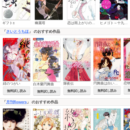
恋は雨上がりのように
ギフト±
幽麗塔
ヒメゴト～十九歳の制服～
「
さいとうちほ
」 のおすすめ作品
恋
円舞曲は白いドレスで
輝夜伝
緋のつがい
白木蘭円舞曲
無料試し読み
無料試し読み
無料試し読み
無料試し読み
「
月刊flowers
」 のおすすめ作品