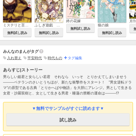
終の花嫁
月刊f
ミステリと言う勿れ
ふしぎ遊戯 白虎仙記
狼の娘
無料試し読み
無料試し読み
無料試し読み
無料試し読み
みんなのまんがタグ
入れ替え
平安時代
時代もの
タグ編集
あらすじ|ストーリー
男らしい姫君と女らしい若君 それなら いっそ とりかえてしまいませう
―――ベテランのさいとうちほが、新たな衝撃作をスタート！ ”男女逆転ドラ
マ”の原型である古典「とりかへばや物語」を大胆にアレンジ。男として生きる
女君・沙羅双樹と、女として生きる男君・睡蓮の禁断の運命は―――!?
▼無料でサンプルがすぐに読めます▼
試し読み