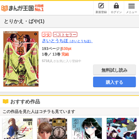
新規登録
ログイン
メニュー
とりかえ・ばや(1)
少女
ベストセラー
さいとうちほ
（さいとうちほ）
193ページ
|
530pt
1巻
／ 13巻
完結
5718人
がお気に入り登録中
無料試し読み
購入する
おすすめ作品
この作品を見た人はコチラも見ています