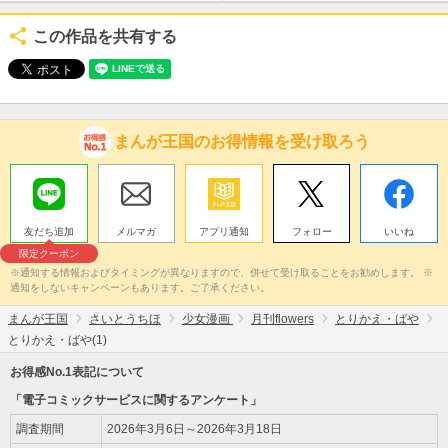
この作品を共有する
まんが王国のお得情報を受け取ろう
友だち追加
メルマガ
アプリ通知
フォロー
いいね
限定クーポン
※通知する情報およびタイミングが異なりますので、併せて受け取ることをお勧めします。 ※
通知をしないキャンペーンもあります。ご了承ください。
まんが王国
さいとうちほ
少女漫画
月刊flowers
とりかえ・ばや
とりかえ・ばや(1)
お得感No.1表記について
「電子コミックサービスに関するアンケート」
調査期間
2026年3月6日～2026年3月18日