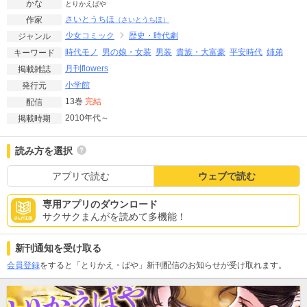
かな
とりかえばや
さいとうちほ
作家
（さいとうちほ）
少女コミック
歴史・時代劇
ジャンル
時代モノ
男の娘・女装
男装
貴族・大富豪
平安時代
姉弟
キーワード
月刊flowers
掲載雑誌
小学館
発行元
13巻
完結
配信
2010年代～
掲載時期
読み方を選択
アプリで読む
ウェブで読む
専用アプリのダウンロード
サクサクまんがを読めて多機能！
新刊通知を受け取る
会員登録
をすると「とりかえ・ばや」新刊配信のお知らせが受け取れます。