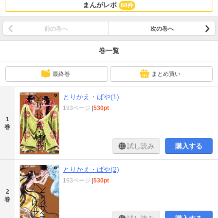
まんがレポ
68件
前の巻へ
次の巻へ
巻一覧
最終巻
まとめ買い
とりかえ・ばや(1)
193ページ
|
530pt
1
巻
試し読み
購入する
とりかえ・ばや(2)
193ページ
|
530pt
2
巻