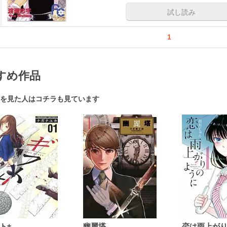
試し読み
1
すめ作品
を見た人はコチラも見ています
ト±
幽麗塔