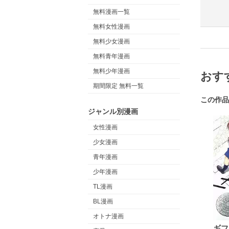
無料漫画一覧
無料女性漫画
無料少女漫画
無料青年漫画
無料少年漫画
おす
期間限定 無料一覧
この作品
ジャンル別漫画
女性漫画
少女漫画
青年漫画
少年漫画
TL漫画
BL漫画
オトナ漫画
ギフ