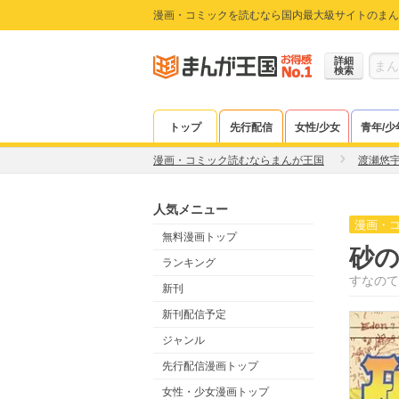
漫画・コミックを読むなら国内最大級サイトのまん
詳細
検索
トップ
先行配信
女性/少女
青年/少
漫画・コミック読むならまんが王国
渡瀬悠
人気メニュー
漫画・
無料漫画トップ
砂
ランキング
すなのて
新刊
新刊配信予定
ジャンル
先行配信漫画トップ
女性・少女漫画トップ