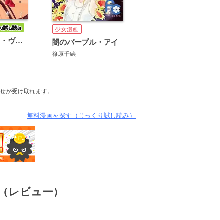
少女漫画
チョコレート・ヴァンパイア
闇のパープル・アイ
篠原千絵
せが受け取れます。
無料漫画を探す（じっくり試し読み）
（レビュー）