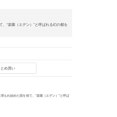
て、“楽園（エデン）”と呼ばれる幻の都を
まとめ買い
に埋もれ始めた国を捨て、“楽園（エデン）”と呼ば