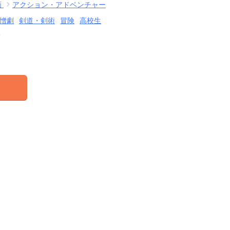
画
アクション・アドベンチャー
憎劇
剣道・剣術
冒険
高校生
結