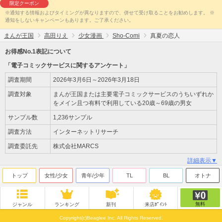
限定クーポン
※通知する情報およびタイミングが異なりますので、併せて受け取ることをお勧めします。 ※
通知をしないキャンペーンもあります。ご了承ください。
まんが王国
高田りえ
少女漫画
Sho-Comi
真夏の恋人
お得感No.1表記について
「電子コミックサービスに関するアンケート」
調査期間
2026年3月6日～2026年3月18日
調査対象
まんが王国または主要電子コミックサービスのうちいずれか
をメイン且つ有料で利用している20歳～69歳の男女
サンプル数
1,236サンプル
調査方法
インターネットリサーチ
調査委託先
株式会社MARCS
詳細表示▼
トップ
女性/少女
青年/少年
TL
BL
オトナ
無料
ジャンル
ランキング
新刊
来店ﾎﾟｲﾝﾄ
Copyright(c)Beaglee Inc. All Rights Reserved.