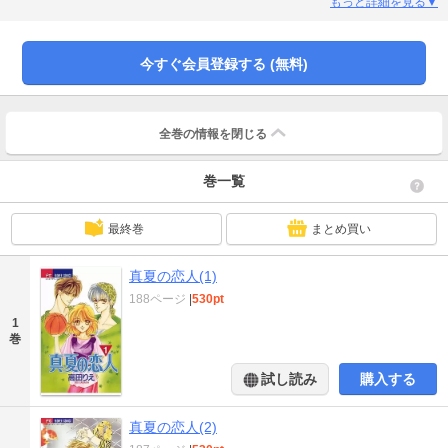
をするバスケ部に入部させようとアタックを開始！ なんとか冬馬くんを入部
もっと詳細を見る▼
させることに成功しますが、おさまらないのが、真夏のことを好きな紅葉。真
夏をとりあって、冬馬くんと紅葉がバスケ勝負をすることになってしまいま
す。もちろん勝者は冬馬くん。これで２人は公認の恋人同士になったはずなん
今すぐ会員登録する (無料)
だけど……！？
全巻の情報を
閉じる
巻一覧
最終巻
まとめ買い
真夏の恋人(1)
188ページ
|
530pt
1
巻
試し読み
購入する
真夏の恋人(2)