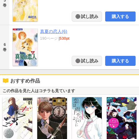
5
巻
試し読み
購入する
真夏の恋人(6)
190ページ
|
530pt
6
巻
試し読み
購入する
おすすめ作品
この作品を見た人はコチラも見ています