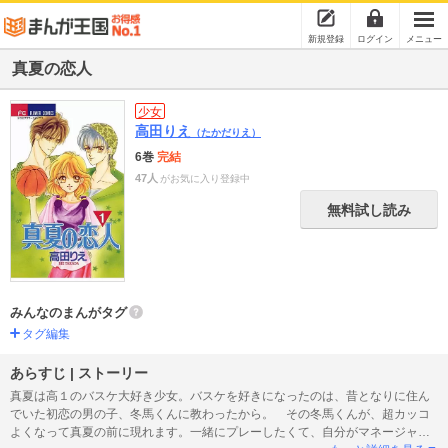
新規登録
ログイン
メニュー
真夏の恋人
少女
高田りえ
（たかだりえ）
6巻
完結
47人
がお気に入り登録中
無料試し読み
みんなのまんがタグ
タグ編集
あらすじ | ストーリー
真夏は高１のバスケ大好き少女。バスケを好きになったのは、昔となりに住ん
でいた初恋の男の子、冬馬くんに教わったから。 その冬馬くんが、超カッコ
よくなって真夏の前に現れます。一緒にプレーしたくて、自分がマネージャー