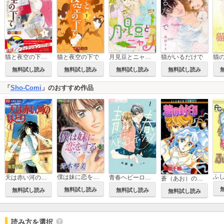
猫と夜空の下で【マイクロ】
猫と夜空の下で
月見豆とニャン【マイクロ】
猫がいるだけで
無料試し読み
無料試し読み
無料試し読み
無料試し読み
「
Sho-Comi
」のおすすめ作品
ふ
僕は妹に恋をする
青春ヘビーローテーション
天は赤い河のほとり
蒼（あお）の封印
無料試し読み
無料試し読み
無料試し読み
無料試し読み
読み方を選択