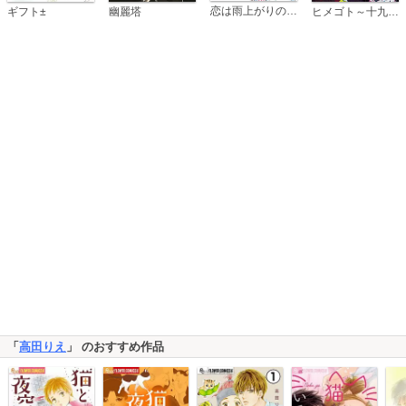
恋は雨上がりのように
ギフト±
幽麗塔
ヒメゴト～十九歳の制服～
「
高田りえ
」 のおすすめ作品