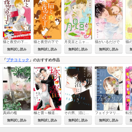
猫と夜空の下で【マイクロ】
猫と夜空の下で
月見豆とニャン【マイクロ】
猫がいるだけで
無料試し読み
無料試し読み
無料試し読み
無料試し読み
「
プチコミック
」のおすすめ作品
真綿の檻
極と蕾～極道と恋を知らない人妻と～
その男、沼につき。
フェイクマリッジ～元彼の子を身ごもって捨てられたらセレブ彼に求婚されました～【マイクロ】
無料試し読み
無料試し読み
無料試し読み
無料試し読み