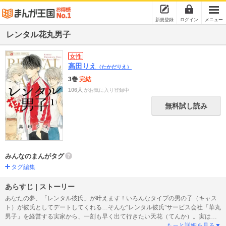
新規登録
ログイン
メニュー
レンタル花丸男子
女性
高田りえ
（たかだりえ）
3巻
完結
106人
がお気に入り登録中
無料試し読み
みんなのまんがタグ
タグ編集
あらすじ | ストーリー
あなたの夢、「レンタル彼氏」が叶えます！いろんなタイプの男の子（キャス
ト）が彼氏としてデートしてくれる…そんな“レンタル彼氏”サービス会社「華丸
男子」を経営する実家から、一刻も早く出て行きたい天花（てんか）。実は、
小さい頃のトラウマのせいで男性アレルギーになってしまい、実家が苦痛で仕
もっと詳細を見る▼