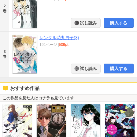
2
巻
試し読み
購入する
レンタル花丸男子(3)
191ページ
|
530pt
3
巻
試し読み
購入する
おすすめ作品
この作品を見た人はコチラも見ています