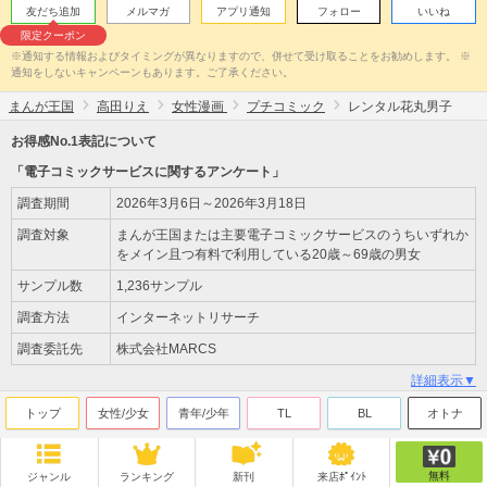
友だち追加
メルマガ
アプリ通知
フォロー
いいね
限定クーポン
※通知する情報およびタイミングが異なりますので、併せて受け取ることをお勧めします。 ※
通知をしないキャンペーンもあります。ご了承ください。
まんが王国
高田りえ
女性漫画
プチコミック
レンタル花丸男子
お得感No.1表記について
「電子コミックサービスに関するアンケート」
調査期間
2026年3月6日～2026年3月18日
調査対象
まんが王国または主要電子コミックサービスのうちいずれか
をメイン且つ有料で利用している20歳～69歳の男女
サンプル数
1,236サンプル
調査方法
インターネットリサーチ
調査委託先
株式会社MARCS
詳細表示▼
トップ
女性/少女
青年/少年
TL
BL
オトナ
無料
ジャンル
ランキング
新刊
来店ﾎﾟｲﾝﾄ