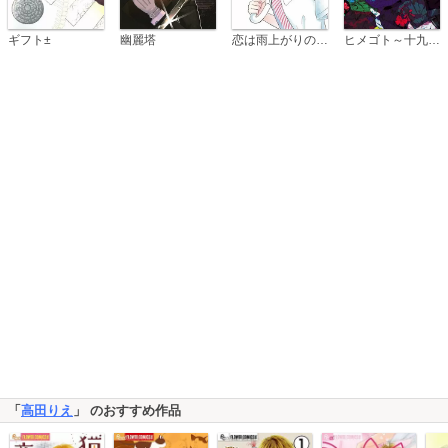
恋は雨上がりのように
ギフト±
幽麗塔
ヒメゴト～十九歳の制服～
「
高田りえ
」 のおすすめ作品