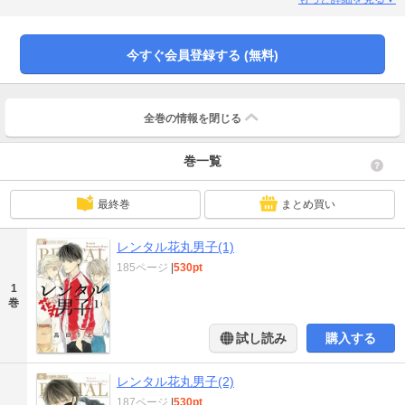
方ない…。無事に内定が出て、やっと実家を離れられるはずが、就職先がまさ
かの倒産！しかも、「華丸男子」社長である母親が、行方をくらませてしま
い…！？最高の恋人、“レンタル”いたします！？イケメン百花繚乱ラブコメデ
今すぐ会員登録する (無料)
ィ！
全巻の情報を
閉じる
巻一覧
最終巻
まとめ買い
レンタル花丸男子(1)
185ページ
|
530pt
1
巻
試し読み
購入する
レンタル花丸男子(2)
187ページ
|
530pt