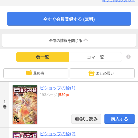
今すぐ会員登録する (無料)
全巻の情報を
閉じる
巻一覧
コマ一覧
最終巻
まとめ買い
ビショップの輪(1)
193ページ
|
530pt
1
巻
試し読み
購入する
ビショップの輪(2)