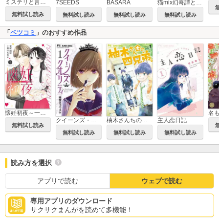
ミステリと言う勿れ
7SEEDS
BASARA
猫mix幻奇譚とらじ
無料試し読み
無料試し読み
無料試し読み
無料試し読み
「
ベツコミ
」のおすすめ作品
懐妊初夜～一途な社長は求愛の手を緩めない～
クイーンズ・クオリティ
柚木さんちの四兄弟。
主人恋日記
無料試し読み
無料試し読み
無料試し読み
無料試し読み
読み方を選択
アプリで読む
ウェブで読む
専用アプリのダウンロード
サクサクまんがを読めて多機能！