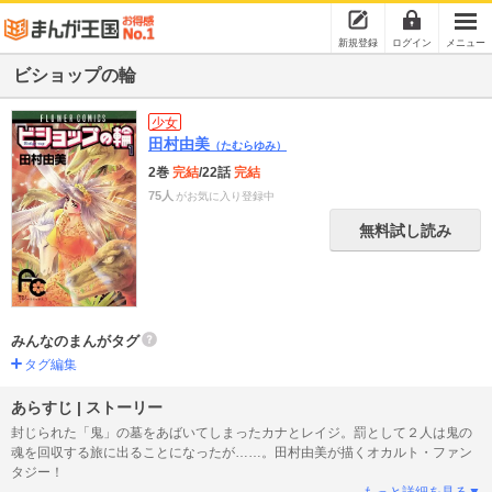
新規登録
ログイン
メニュー
ビショップの輪
少女
田村由美
（たむらゆみ）
2巻
完結
/22話
完結
75人
がお気に入り登録中
無料試し読み
みんなのまんがタグ
タグ編集
あらすじ | ストーリー
封じられた「鬼」の墓をあばいてしまったカナとレイジ。罰として２人は鬼の
魂を回収する旅に出ることになったが……。田村由美が描くオカルト・ファン
タジー！
もっと詳細を見る▼