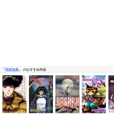
「
田村由美
」 のおすすめ作品
X-D