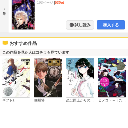
193ページ
|
530pt
2
巻
試し読み
購入する
おすすめ作品
この作品を見た人はコチラも見ています
恋は雨上がりのように
ギフト±
幽麗塔
ヒメゴト～十九歳の制服～