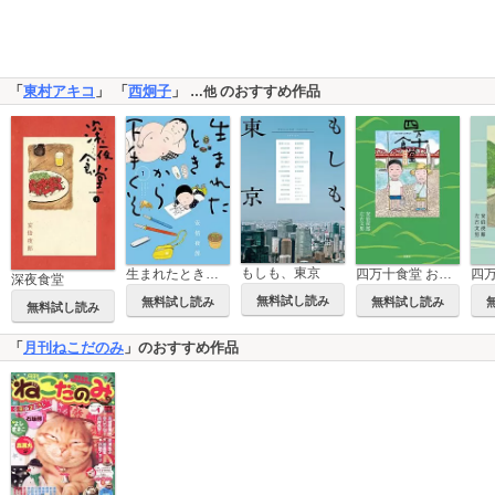
「
東村アキコ
」 「
西炯子
」
のおすすめ作品
…他
もしも、東京
生まれたときから下手くそ
四万十食堂 おかわり！
四
深夜食堂
無料試し読み
無料試し読み
無料試し読み
無料試し読み
「
月刊ねこだのみ
」のおすすめ作品