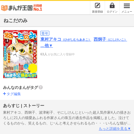
新規登録
ログイン
メニュー
ねこだのみ
青年
東村アキコ
西炯子
（ひがしむらあきこ）
（にしけいこ）
…他▼
63人
がお気に入り登録中
みんなのまんがタグ
タグ編集
あらすじ | ストーリー
東村アキコ、西炯子、波津彬子、そにしけんじといった超人気作家4人の描きお
ろしに21人の猫愛あふれる作家さんの珠玉の過去作品を掲載しました。泣けて
くるものから、笑えるもの、じ~んと考えさせられるもの・・・いろんな猫が集
まってきました。時代も、性別も越えた『猫愛』だけで成り立っている1冊で
もっと詳細を見る▼
す。猫に少しでも興味がある方はお手に取ってください。※デジタル版には含