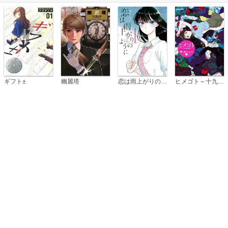
恋は雨上がりのように
ギフト±
幽麗塔
ヒメゴト～十九歳の制服～