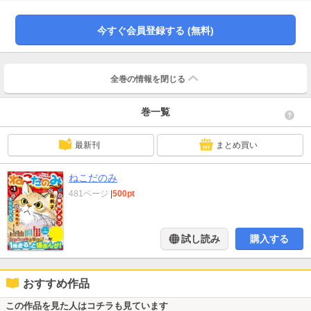
まれないコンテンツがあります。予めご了承ください。
今すぐ会員登録する (無料)
全巻の情報を
閉じる
巻一覧
最新刊
まとめ買い
ねこだのみ
481ページ
|
500pt
試し読み
購入する
おすすめ作品
この作品を見た人はコチラも見ています