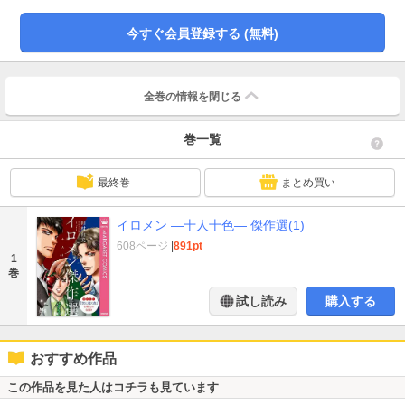
今すぐ会員登録する (無料)
全巻の情報を
閉じる
巻一覧
最終巻
まとめ買い
イロメン ―十人十色― 傑作選(1)
608ページ
|
891pt
1
巻
試し読み
購入する
おすすめ作品
この作品を見た人はコチラも見ています