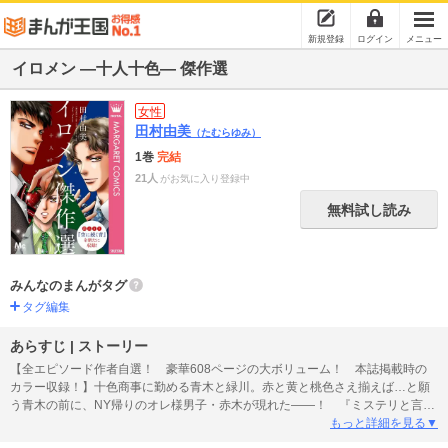
新規登録
ログイン
メニュー
イロメン ―十人十色― 傑作選
女性
田村由美
（たむらゆみ）
1巻
完結
21人
がお気に入り登録中
無料試し読み
みんなのまんがタグ
タグ編集
あらすじ | ストーリー
【全エピソード作者自選！ 豪華608ページの大ボリューム！ 本誌掲載時の
カラー収録！】十色商事に勤める青木と緑川。赤と黄と桃色さえ揃えば…と願
う青木の前に、NY帰りのオレ様男子・赤木が現れた――！ 『ミステリと言う
勿れ』で大人気の田村由美による、華麗なる「色」コメディ傑作選。感動の読
もっと詳細を見る▼
みきり『空に続く青』を新たに41ページ収録。