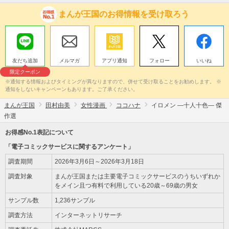
まんが王国のお得情報を受け取ろう
友だち追加
メルマガ
アプリ通知
フォロー
いいね
限定クーポン
※通知する情報およびタイミングが異なりますので、併せて受け取ることをお勧めします。 ※
通知をしないキャンペーンもあります。ご了承ください。
まんが王国
田村由美
女性漫画
ココハナ
イロメン ―十人十色― 傑
作選
お得感No.1表記について
「電子コミックサービスに関するアンケート」
調査期間
2026年3月6日～2026年3月18日
調査対象
まんが王国または主要電子コミックサービスのうちいずれか
をメイン且つ有料で利用している20歳～69歳の男女
サンプル数
1,236サンプル
調査方法
インターネットリサーチ