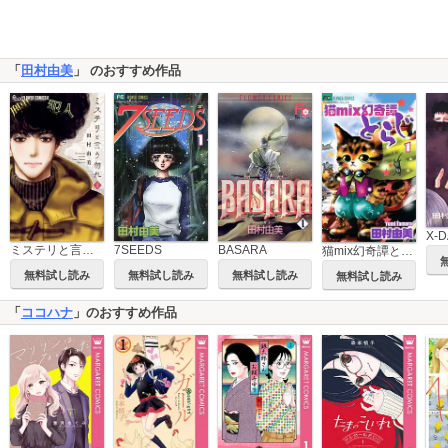
「
田村由美
」 のおすすめ作品
X-D
ミステリと言う勿れ
7SEEDS
BASARA
猫mix幻奇譚とらじ
無料試し読み
無料試し読み
無料試し読み
無料試し読み
「
ココハナ
」のおすすめ作品