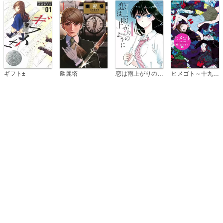
恋は雨上がりのように
ギフト±
幽麗塔
ヒメゴト～十九歳の制服～