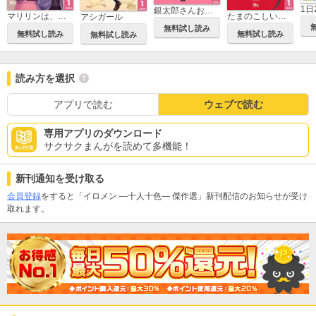
1日
銀太郎さんお頼み申す
マリリンは、いなくなった
たまのこしいれ ―アシガールEDO―
アシガール
無料試し読み
無料試し読み
無料試し読み
無料試し読み
読み方を選択
アプリで読む
ウェブで読む
専用アプリのダウンロード
サクサクまんがを読めて多機能！
新刊通知を受け取る
会員登録
をすると「イロメン ―十人十色― 傑作選」新刊配信のお知らせが受け
取れます。