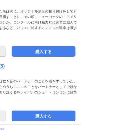
たちは次に、オリジナル演目の振り付けをしても
目指すことに。その頃、ニューヨークの「アメリ
ミンが、コンクールに向け精力的に練習に励んで
するなど、バレエに対するミンミンの執念は凄ま
購入する
5)
は亡き昔のパートナーのことを引きずっていた。
らぬうちにニコのことをパートナーとしてではな
とり泣く姿をライバルのシュー・ミンミンに目撃
購入する