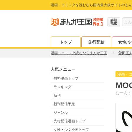
漫画・コミックを読むなら国内最大級サイトのまん
詳細
検索
トップ
先行配信
女性/
漫画・コミック読むならまんが王国
曽田正
人気メニュー
漫画・
無料漫画トップ
MO
ランキング
むーんす
新刊
新刊配信予定
ジャンル
先行配信漫画トップ
女性・少女漫画トップ