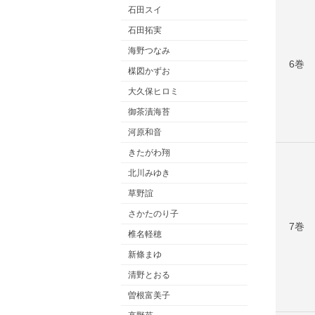
石田スイ
石田拓実
海野つなみ
6巻
楳図かずお
大久保ヒロミ
御茶漬海苔
河原和音
きたがわ翔
北川みゆき
草野誼
さかたのり子
7巻
椎名軽穂
新條まゆ
清野とおる
曽根富美子