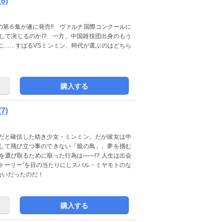
6)
第６集が遂に発売!! ヴァルナ国際コンクールに
して演じるのか!? 一方、中国雑技団出身のもう
に……すばるVSミンミン、時代が選ぶのはどちら
購入する
7)
だと確信した幼き少女・ミンミン。だが彼女は中
して飛び立つ事のできない「籠の鳥」。夢を掴む
を選び取るために取った行為は――!? 人生は出会
トーリー”を目の当たりにしスバル・ミヤモトのな
会いだったのだ！
購入する