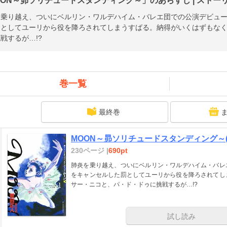
OON～昴ソリチュードスタンディング～」のあらすじ | ストー
を乗り越え、ついにベルリン・ワルデハイム・バレエ団での公演デビュ
罰としてユーリから役を降ろされてしまうすばる。納得がいくはずもな
戦するが…!?
巻一覧
最終巻
MOON～昴ソリチュードスタンディング～(
230ページ |
690pt
肺炎を乗り越え、ついにベルリン・ワルデハイム・バレ
をキャンセルした罰としてユーリから役を降ろされてし
サー・ニコと、パ・ド・ドゥに挑戦するが…!?
試し読み