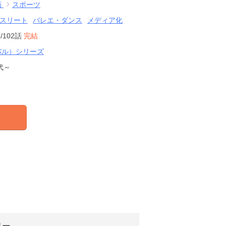
画
スポーツ
スリート
バレエ・ダンス
メディア化
結
/102話
完結
バル）シリーズ
代～