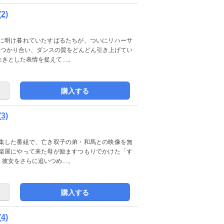
2)
に明け暮れていたすばるたちが、ついにリハーサ
ぶつかり合い、ダンスの質をどんどん引き上げてい
生きとした表情を捉えて…。
購入する
3)
集した番組で、亡き双子の弟・和馬との映像を無
楽屋にやって来た母が励ますつもりでかけた「す
、彼女をさらに追いつめ…。
購入する
4)