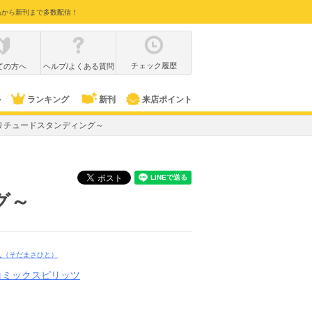
品から新刊まで多数配信！
チェック履歴
ての方へ
ヘルプ/よくある質問
ル
ランキング
新刊
来店ポイント
ソリチュードスタンディング～
グ～
人
（そだまさひと）
コミックスピリッツ