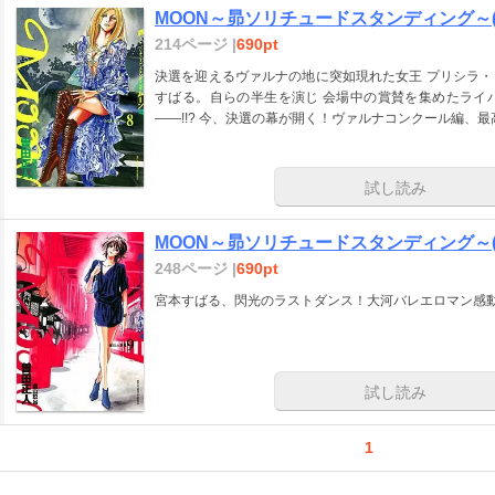
MOON～昴ソリチュードスタンディング～(
214ページ |
690pt
決選を迎えるヴァルナの地に突如現れた女王 プリシラ
すばる。自らの半生を演じ 会場中の賞賛を集めたライ
――!!? 今、決選の幕が開く！ヴァルナコンクール編、最高
試し読み
MOON～昴ソリチュードスタンディング～(
248ページ |
690pt
宮本すばる、閃光のラストダンス！大河バレエロマン感動
試し読み
1