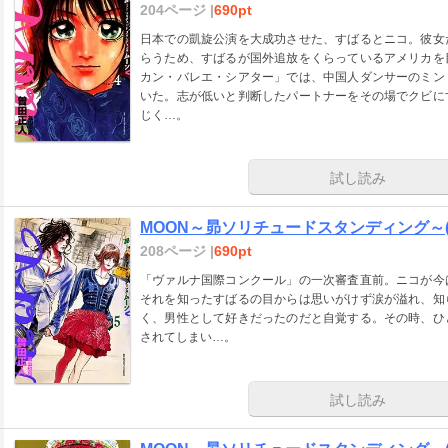
204ページ |
690pt
日本での凱旋公演を大成功させた、すばるとニコ。彼女
らうため、すばるが国外追放をくらっているアメリカを
カン・バレエ・シアター」では、中国人ダンサーのミン
いた。志が低いと判断したパートナーをその場でクビに
じく…。
試し読み
MOON～昴ソリチュードスタンディング～(
208ページ |
690pt
「ヴァルナ国際コンクール」の一次審査直前。ニコが今
それを知ったすばるの目からは思いがけず涙が溢れ、知
く、男性として好きだったのだと自覚する。その時、ひ
されてしまい…。
試し読み