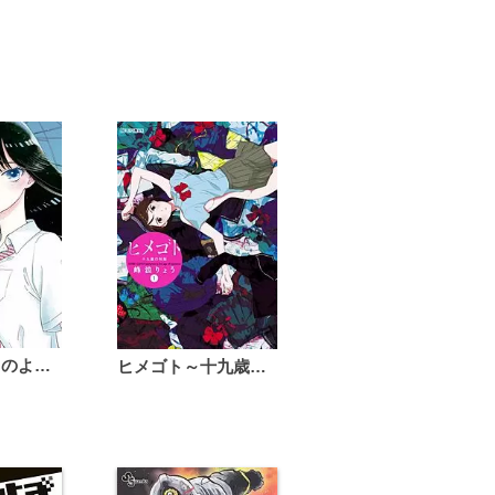
恋は雨上がりのように
ヒメゴト～十九歳の制服～