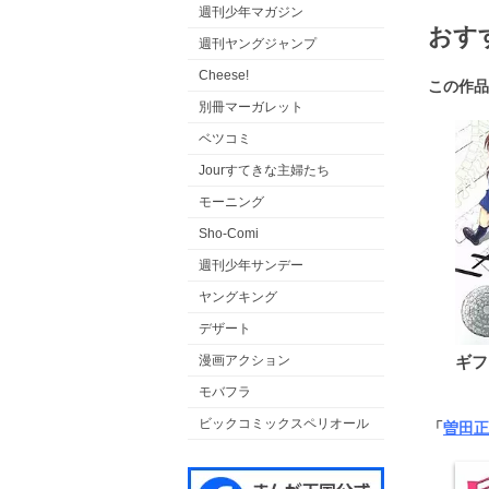
週刊少年マガジン
おす
週刊ヤングジャンプ
Cheese!
この作品
別冊マーガレット
ベツコミ
Jourすてきな主婦たち
モーニング
Sho-Comi
週刊少年サンデー
ヤングキング
デザート
ギフ
漫画アクション
モバフラ
ビックコミックスペリオール
「
曽田正