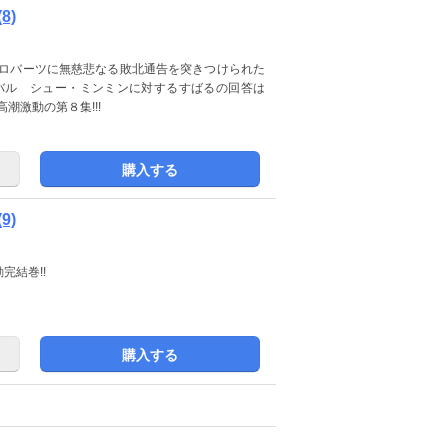
8)
・ロバーツに無慈悲なる敗北通告を突きつけられた
バル シュー・ミンミンに対するすばるの回答は
潮激動の第８集!!!
購入する
9)
完結巻!!
購入する