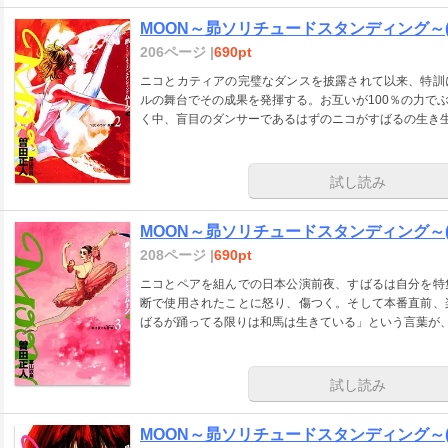
MOON～昴ソリチュードスタンディング～(
206ページ |
690pt
ニコとカティアの完璧なダンスを披露されて以来、特訓
ルの舞台でその成果を発揮する。お互いが100％の力で
く中、盲目のダンサーであるはずのニコがすばるの生き
試し読み
MOON～昴ソリチュードスタンディング～(
208ページ |
690pt
ニコとペアを組んでの日本公演前夜、すばるは自分を特
断で使用されたことに怒り、傷つく。そして本番直前、
ばるが踊ってる限りは和馬は生きている」という言葉が
試し読み
MOON～昴ソリチュードスタンディング～(