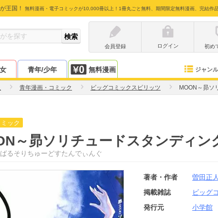
が王国！
無料漫画・電子コミックが10,000冊以上！1冊丸ごと無料、期間限定無料漫画、完結作
ログイン
会員登録
初め
少女
青年/少年
無料漫画
ジャン
人
青年漫画・コミック
ビッグコミックスピリッツ
MOON～昴
コミック
ON～昴ソリチュードスタンディン
ばるそりちゅーどすたんでぃんぐ
著者・作者
曽田正
掲載雑誌
ビッグ
発行元
小学館