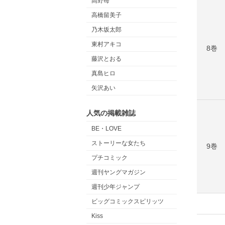
高野苺
高橋留美子
乃木坂太郎
東村アキコ
8巻
藤沢とおる
真島ヒロ
矢沢あい
人気の掲載雑誌
BE・LOVE
ストーリーな女たち
9巻
プチコミック
週刊ヤングマガジン
週刊少年ジャンプ
ビッグコミックスピリッツ
Kiss