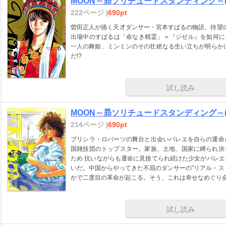
MOON～昴ソリチュードスタンディング～(
222ページ |
690pt
曽田正人が描く天才ダンサー・宮本すばるの物語、待望の
出場中のすばるは「命なき精霊」＝『ジゼル』を如何に
一人の舞姫、ミンミンのその壮絶なる生い立ちが明らか
だ!?
試し読み
MOON～昴ソリチュードスタンディング～(
214ページ |
690pt
プリシラ・ロバーツの舞台と出会いバレエを自らの運命
国雑技団のトップスター。家族、土地、国家に縛られ決
ため 抗いながらも運命に見捨てられ続けた少女がバレエ
いだ。中国からやってきた不屈のダンサーの”リアル・ス
かで二度目の革命が起こる。そう、これは幸せなめぐり
試し読み