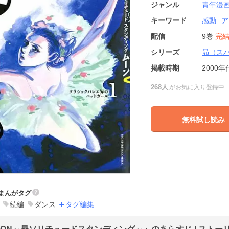
ジャンル
青年漫
キーワード
感動
ア
配信
9巻
完
シリーズ
昴（ス
掲載時期
2000年
268人
がお気に入り登録中
無料試し読み
まんがタグ
続編
ダンス
タグ編集