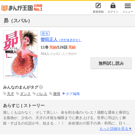
新規登録
ログイン
メニュー
昴（スバル）
青年
曽田正人
（そだまさひと）
11巻
完結
/126話
完結
454人
がお気に入り登録中
無料試し読み
みんなのまんがタグ
天才
ダンス
バレエ
激情
タグ編集
あらすじ | ストーリー
激しくもはかなく、そして美しい、命を削る魂のバレエ！過酷な運命と痛切な
る孤独が、少女の、天才の才能を極限までに磨き上げる。世界に羽ばたく舞
姫・すばるの伝説が今、始まる…！！ 余命僅かの双子の弟・和馬に、日々の
出来事を踊りで伝えていた小学3年生のすばる。和馬のために踊っているつもり
もっと詳細を見る▼
でいたが、この時既にすばるは踊りの楽しさに脳まで焼かれていた。しかしそ