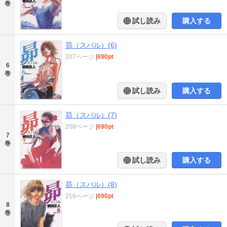
巻
試し読み
購入する
昴（スバル）(6)
207ページ
|
690pt
6
巻
試し読み
購入する
昴（スバル）(7)
208ページ
|
690pt
7
巻
試し読み
購入する
昴（スバル）(8)
216ページ
|
690pt
8
巻