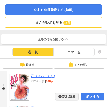
の事がきっかけで、すばるは一生背負い続けねばならない重い罪悪感を植え付
けられる出来事を引き起こす事となり…。
今すぐ会員登録する (無料)
まんがレポを見る
15件
全巻の情報を
閉じる
巻一覧
コマ一覧
最終巻
まとめ買い
昴（スバル）(1)
232ページ
|
690pt
1
巻
試し読み
購入する