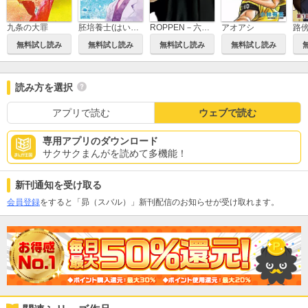
九条の大罪
胚培養士(はいばいようし)ミズイロ～不妊治療のスペシャリスト～
ROPPEN－六篇－
アオアシ
無料試し読み
無料試し読み
無料試し読み
無料試し読み
読み方を選択
アプリで読む
ウェブで読む
専用アプリのダウンロード
サクサクまんがを読めて多機能！
新刊通知を受け取る
会員登録
をすると「昴（スバル）」新刊配信のお知らせが受け取れます。