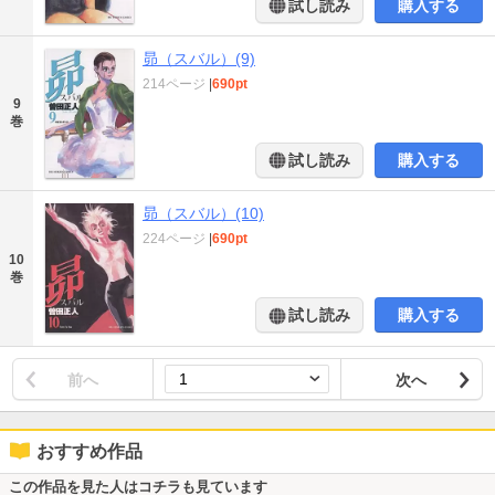
試し読み
購入する
昴（スバル）(9)
214ページ
|
690pt
9
巻
試し読み
購入する
昴（スバル）(10)
224ページ
|
690pt
10
巻
試し読み
購入する
前へ
次へ
おすすめ作品
この作品を見た人はコチラも見ています