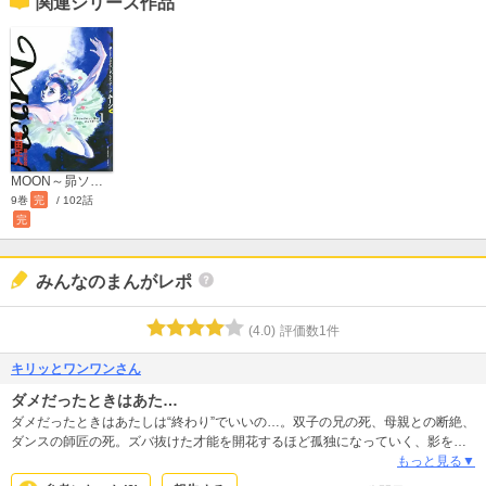
関連シリーズ作品
MOON～昴ソリチュードスタンディング～
9巻
完
/ 102話
完
みんなのまんがレポ
(
4.0
)
評価数
1
件
キリッとワンワンさん
ダメだったときはあた…
ダメだったときはあたしは“終わり”でいいの…。双子の兄の死、母親との断絶、
ダンスの師匠の死。ズバ抜けた才能を開花するほど孤独になっていく、影を背
負ったダンサー宮本すばる。天才的なテクニックを身につけてはいても、ダン
もっと見る▼
スとは、生きるとは、人と触れ合うとは…？知らないことを知って行く、すば