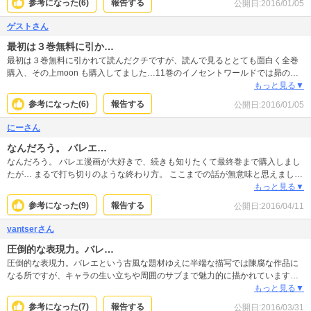
参考になった(
6
)
報告する
公開日:
2016/01/05
るのダンス人生の序章です。最終巻はまるで打ち切りのようでショッキングで
したが、続編で人としてダンサーとして更に試されていく姿を見ることができ
ゲストさん
ます。
最初は３巻無料に引か…
最初は３巻無料に引かれて読んだクチですが、読んで見るととても面白く全巻
購入、その上moon も購入してました…11巻のイノセントワールドでは昴の恋
愛を書いていたけど私的には不要かな？と思ったり。スポーツした後の爽快感
もっと見る▼
があり「独りスポ根」とても楽しいです♪映画にもなったとの事、どのような内
参考になった(
6
)
報告する
公開日:
2016/01/05
容に仕上げているのか気になるので、そちらも機会があれば見てみたいなぁ♪
にーさん
なんだろう。 バレエ…
なんだろう。 バレエ漫画が大好きで、続きも知りたくて最終巻まで購入しまし
たが… まるで打ち切りのような終わり方。 ここまでの話が無意味と思えまし
た。 後、まさかの…最後まで主人公を好きになれなかった。 読んでいる途中は
もっと見る▼
楽しかったけど、最後まで読んだ今、読み返す事は二度とないと思いました。
参考になった(
9
)
報告する
公開日:
2016/04/11
vantserさん
圧倒的な表現力。バレ…
圧倒的な表現力。バレエという古風な題材ゆえに半端な描写では陳腐な作品に
なる所ですが、キャラの生い立ちや周囲のサブまで魅力的に描かれています。
たまたま見つけた三巻無料でしたが続きが気になり購入しました。 バレエに興
もっと見る▼
味は無いのですが、バレエの世界の理屈や評価基準を少しでも理解出来た気が
参考になった(
7
)
報告する
公開日:
2016/03/31