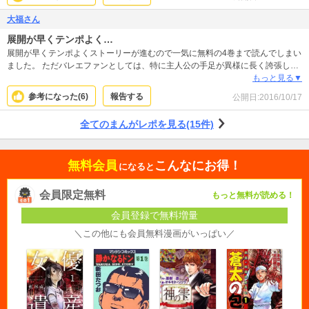
します。 ジャンルも世代も違いますが「明日のジョー」を読んだ時の衝撃に近
い読者に訴えてくるパワーを感じました。
大福さん
展開が早くテンポよく…
展開が早くテンポよくストーリーが進むので一気に無料の4巻まで読んでしまい
ました。 ただバレエファンとしては、特に主人公の手足が異様に長く誇張して
描かれていて、何となくバランスの悪い体つきに見えて仕方ありませんでし
もっと見る▼
た。 また青年マンガ向けの絵柄のためか、躍動感溢れるダイナミックな魅せ方
参考になった(
6
)
報告する
公開日:
2016/10/17
は上手だと思いますが、逆に静止している時の美しさやポージングは残念な感
じでした。
全てのまんがレポを見る(15件)
無料会員
こんなにお得！
になると
会員限定無料
もっと無料が読める！
会員登録で無料増量
＼この他にも会員無料漫画がいっぱい／