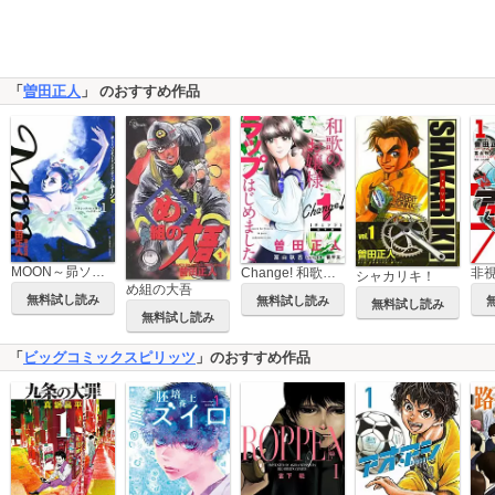
「
曽田正人
」 のおすすめ作品
MOON～昴ソリチュードスタンディング～
Change! 和歌のお嬢様、ラップはじめました。
シャカリキ！
め組の大吾
無料試し読み
無料試し読み
無料試し読み
無料試し読み
「
ビッグコミックスピリッツ
」のおすすめ作品