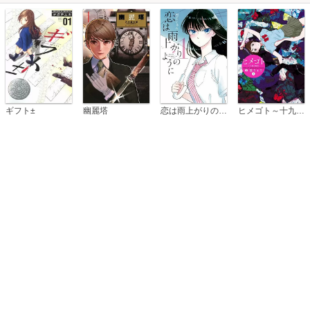
恋は雨上がりのように
ギフト±
幽麗塔
ヒメゴト～十九歳の制服～