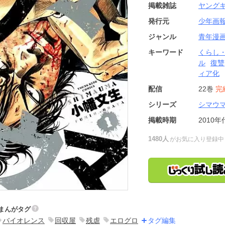
掲載雑誌
ヤング
発行元
少年画
ジャンル
青年漫
キーワード
くらし
ル
復讐
ィア化
配信
22巻
完
シリーズ
シマウ
掲載時期
2010年
1480人
がお気に入り登録中
まんがタグ
バイオレンス
回収屋
残虐
エログロ
タグ編集