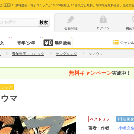
が王国！
無料漫画・電子コミックが10,000冊以上！1冊丸ごと無料、期間限定無料漫画、完結作
ログイン
会員登録
初め
少女
青年/少年
無料漫画
ジャン
生
青年漫画・コミック
ヤングキング
シマウマ
無料キャンペーン
実施中！
コミック
マウマ
ベストセラー
映画
著者・作者
小幡文