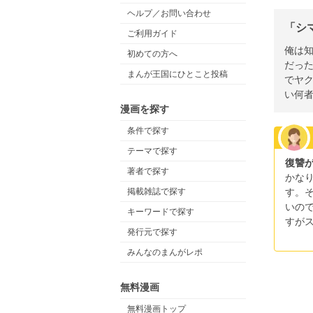
ヘルプ／お問い合わせ
「シ
ご利用ガイド
俺は
初めての方へ
だっ
まんが王国にひとこと投稿
でヤ
い何
漫画を探す
条件で探す
テーマで探す
復讐
著者で探す
かな
す。
掲載雑誌で探す
いの
キーワードで探す
すが
発行元で探す
みんなのまんがレポ
無料漫画
無料漫画トップ