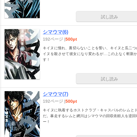
試し読み
シマウマ(6)
192ページ |
500pt
キイヌに憧れ、裏切らないことを誓い、キイヌと瓜二つ
イヌを殺させて彼女になり変わるが…この上なく斬新か
す！
試し読み
シマウマ(7)
192ページ |
500pt
キイヌに執着するホストクラブ・キャスバルのレムと
だ。暴走するレムと網川はシマウマの回収依頼人を逆回収
ー！