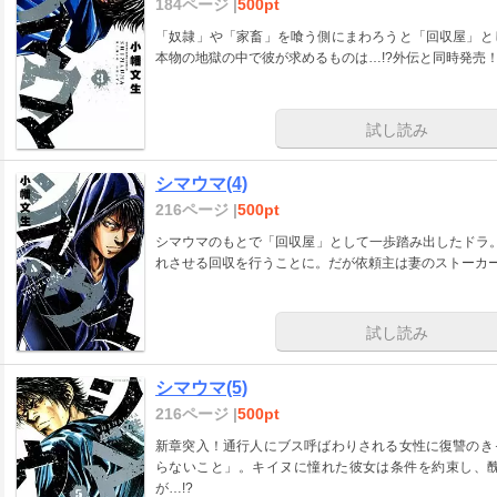
184ページ |
500pt
「奴隷」や「家畜」を喰う側にまわろうと「回収屋」と
本物の地獄の中で彼が求めるものは…!?外伝と同時発売
試し読み
シマウマ(4)
216ページ |
500pt
シマウマのもとで「回収屋」として一歩踏み出したドラ
れさせる回収を行うことに。だが依頼主は妻のストーカ
試し読み
シマウマ(5)
216ページ |
500pt
新章突入！通行人にブス呼ばわりされる女性に復讐のき
らないこと」。キイヌに憧れた彼女は条件を約束し、
が…!?