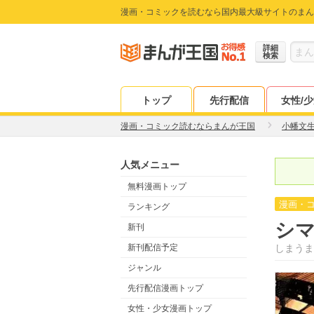
漫画・コミックを読むなら国内最大級サイトのまん
詳細
検索
トップ
先行配信
女性/
漫画・コミック読むならまんが王国
小幡文
人気メニュー
無料漫画トップ
漫画・
ランキング
シ
新刊
新刊配信予定
しまうま
ジャンル
先行配信漫画トップ
女性・少女漫画トップ