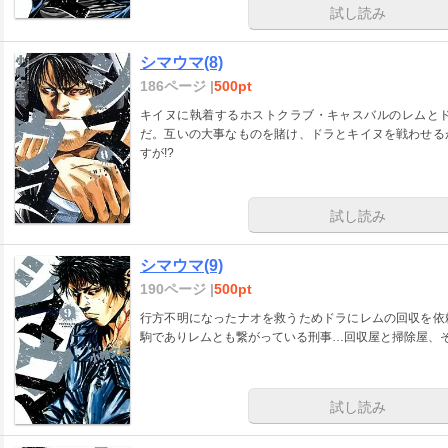
試し読み
シマウマ(8)
186ページ |
500pt
キイヌに執着するホストクラブ・キャスバルのレムと
だ。互いの大事なものを賭け、ドラとキイヌを戦わせる
すが!?
試し読み
シマウマ(9)
190ページ |
500pt
行方不明になったナオを救うためドラにレムの回収を依
駒でありレムとも繋がっている刑事…回収屋と掃除屋、
試し読み