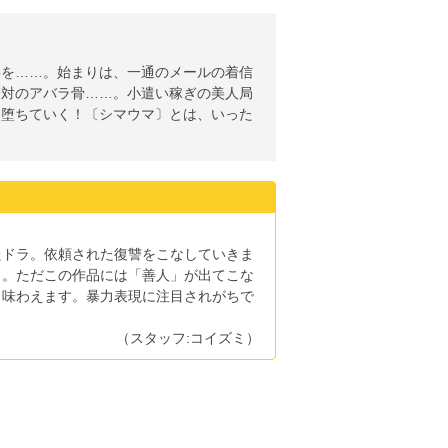
事を……。始まりは、一通のメールの着信
一対のアバラ骨……。小遣い稼ぎの美人局
と堕ちていく！〔シマウマ〕とは、いった
たドラ。依頼された復讐をこなしていきま
々。ただこの作品には「善人」が出てこな
も味わえます。暴力表現に注目されがちで
！
（スタッフ:コイズミ）