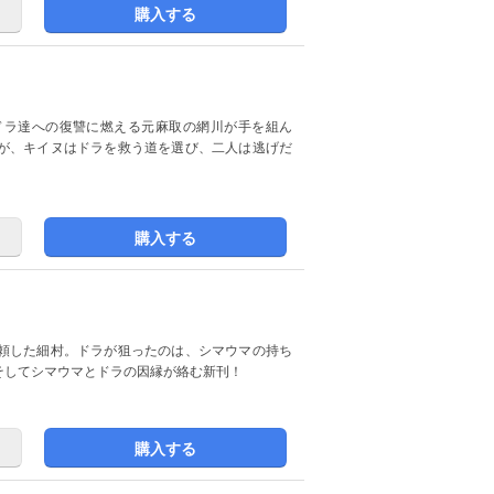
購入する
ドラ達への復讐に燃える元麻取の網川が手を組ん
が、キイヌはドラを救う道を選び、二人は逃げだ
購入する
頼した細村。ドラが狙ったのは、シマウマの持ち
そしてシマウマとドラの因縁が絡む新刊！
購入する