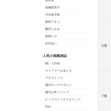
高野苺
高橋留美子
乃木坂太郎
東村アキコ
藤沢とおる
真島ヒロ
矢沢あい
6巻
人気の掲載雑誌
BE・LOVE
ストーリーな女たち
プチコミック
週刊ヤングマガジン
週刊少年ジャンプ
7巻
ビッグコミックスピリッツ
Kiss