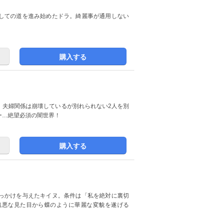
しての道を進み始めたドラ。綺麗事が通用しない
！
購入する
。夫婦関係は崩壊しているが別れられない2人を別
ー…絶望必須の闇世界！
購入する
っかけを与えたキイヌ。条件は「私を絶対に裏切
醜悪な見た目から蝶のように華麗な変貌を遂げる