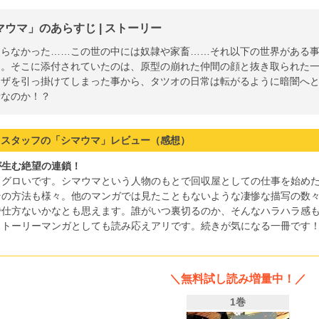
マウマ」のあらすじ | ストーリー
知らなかった……この世の中には奴隷や家畜……それ以下の世界がある
た。そこに添付されていたのは、原型の崩れた仲間の顔と抜き取られた
クザを引っ掛けてしまった事から、タツオの日常は転がるように暗闇へ
者なのか！？
スタッフの「シマウマ」レビュー（感想）
が生む絶望の連鎖！
りグロいです。シマウマという人物のもとで回収屋としての仕事を始め
その方法も様々。他のマンガでは見たこともないような凄惨な描写の数
で仕方ないかなとも思えます。誰がいつ裏切るのか、そんなハラハラ感
ストーリーマンガとしても読み応えアリです。続きが気になる一冊です
＼無料試し読み増量中！／
1巻