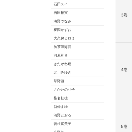
石田スイ
石田拓実
3巻
海野つなみ
楳図かずお
大久保ヒロミ
御茶漬海苔
河原和音
きたがわ翔
4巻
北川みゆき
草野誼
さかたのり子
椎名軽穂
新條まゆ
清野とおる
曽根富美子
5巻