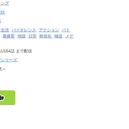
キング
報社
画
・生活
バイオレンス
アクション
バト
裏稼業
地獄
日常
映画化
極道
メデ
結
/164話
まで配信
マシリーズ
代～