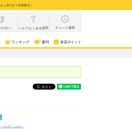
品から新刊まで多数配信！
チェック履歴
ての方へ
ヘルプ/よくある質問
ル
ランキング
新刊
来店ポイント
化
生
（おばたふみお）