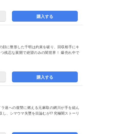
購入する
の顔に整形した千明は約束を破り、回収相手にキ
つ残忍な展開で絶望のみの闇世界！ 爆売れ中で
購入する
ドラ達への復讐に燃える元麻取の網川が手を組ん
し、シマウマ失墜を目論むが!? 究極闇ストーリ