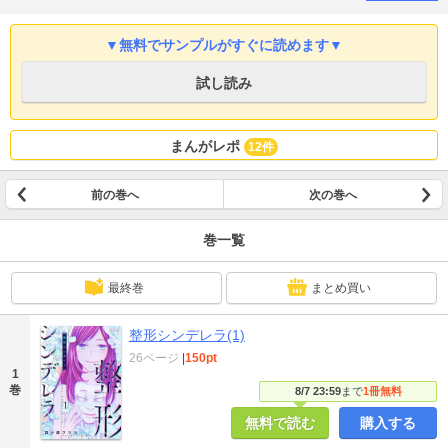
▼無料でサンプルがすぐに読めます▼
試し読み
まんがレポ
12件
前の巻へ
次の巻へ
巻一覧
最終巻
まとめ買い
整形シンデレラ(1)
26ページ
|
150pt
1
巻
8/7 23:59
まで
1冊無料
無料で読む
購入する