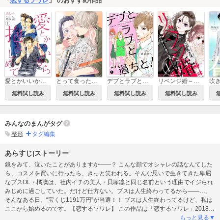
「
恋するソワレ
」 のおすすめ作品
愛とかいいから抱きしめて
デブとラブと過ちと！
とって食ったりしねぇから～元ヤンくんとの恋事情～
リベンジ婚～時を戻して不倫夫に復讐します～
吹
無料試し読み
無料試し読み
無料試し読み
無料試し読み
みんなのまんがタグ
整形
タグ編集
あらすじ|ストーリー
鏡をみて、泣いたことがありますか――？ こんな顔でオシャレの話なんてした
ら、コスメを買いに行ったら、きっと笑われる。そんな思いで生きてきた卑屈
なブスOL・橘凜は、社内イチの美人・貝塚凜と同じ名前という理由でイジられ
みじめに過ごしていた。だけど仕方ない。ブスは人生終わってるから――…。
そんなある日、“宝くじ1191万円”が当選！！ ブスは人生終わってるけど、私は
ここから始めるのです。【恋するソワレ】 この作品は「恋するソワレ」2018年
Vol．12に収録されています。
もっと見る▼