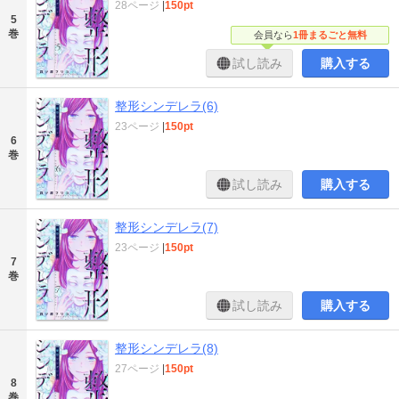
28ページ
|
150pt
5
巻
会員なら
1冊まるごと無料
試し読み
購入する
整形シンデレラ(6)
23ページ
|
150pt
6
巻
試し読み
購入する
整形シンデレラ(7)
23ページ
|
150pt
7
巻
試し読み
購入する
整形シンデレラ(8)
27ページ
|
150pt
8
巻