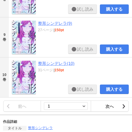
試し読み
購入する
整形シンデレラ(9)
27ページ
|
150pt
9
巻
試し読み
購入する
整形シンデレラ(10)
31ページ
|
150pt
10
巻
試し読み
購入する
前へ
次へ
作品詳細
整形シンデレラ
タイトル