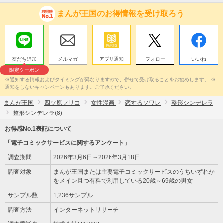
まんが王国のお得情報を受け取ろう
友だち追加
メルマガ
アプリ通知
フォロー
いいね
限定クーポン
※通知する情報およびタイミングが異なりますので、併せて受け取ることをお勧めします。 ※
通知をしないキャンペーンもあります。ご了承ください。
まんが王国
四ツ原フリコ
女性漫画
恋するソワレ
整形シンデレラ
整形シンデレラ(8)
お得感No.1表記について
「電子コミックサービスに関するアンケート」
調査期間
2026年3月6日～2026年3月18日
調査対象
まんが王国または主要電子コミックサービスのうちいずれか
をメイン且つ有料で利用している20歳～69歳の男女
サンプル数
1,236サンプル
調査方法
インターネットリサーチ