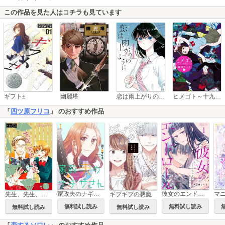
この作品を見た人はコチラも見ています
恋は雨上がりのように
ギフト±
幽麗塔
ヒメゴト～十九歳の制服～
「
四ツ原フリコ
」 のおすすめ作品
家政夫のナギサさん【描き下ろしおまけ付き特装版】
彼女のエンドロール～さよならまであと半年～
先生、先生、先生
ギブギブの悪魔
無料試し読み
無料試し読み
無料試し読み
無料試し読み