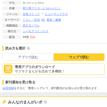
かな
せいけいしんでれら
四ツ原フリコ
作家
（よつはらふりこ）
女性コミック
ヒューマンドラマ
ジャンル
くらし・生活
OL
美容・健康
キーワード
恋するソワレ
掲載雑誌
シーモアコミックス
発行元
49巻
完結
配信
読み方を選択
アプリで読む
ウェブで読む
専用アプリのダウンロード
サクサクまんがを読めて多機能！
新刊通知を受け取る
会員登録
をすると「整形シンデレラ」新刊配信のお知らせが受け取れます。
みんなのまんがレポ