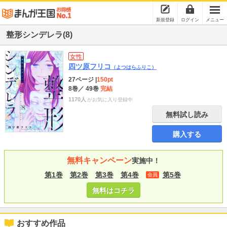
新規登録
ログイン
メニュー
整形シンデレラ(8)
女性
四ツ原フリコ
（よつはらふりこ）
27ページ
|
150pt
8巻
／ 49巻
完結
1170人
がお気に入り登録中
無料試し読み
購入する
無料キャンペーン
実施中！
第1巻
第2巻
第3巻
第4巻
第5巻
会員
無料はコチラ
おすすめ作品