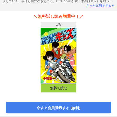
決していく。事件と共に巻き起こる、ヒロインの少女（中身は大人）を巡って
の、熱血少年 VS 射撃が得意なクールボーイのドタバタ三角関係劇の行方
もっと詳細を見る▼
は？！体は子供、頭脳は大人！
＼無料試し読み増量中！／
1巻
無料で読む
今すぐ会員登録する (無料)