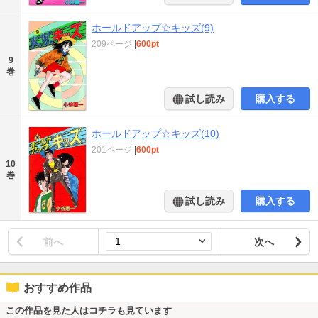
ホールドアップ☆キッズ(9)
209ページ
|
600pt
9
巻
試し読み
購入する
ホールドアップ☆キッズ(10)
201ページ
|
600pt
10
巻
試し読み
購入する
前へ
次へ
おすすめ作品
この作品を見た人はコチラも見ています