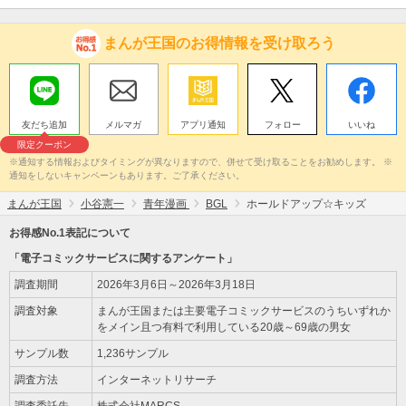
まんが王国のお得情報を受け取ろう
友だち追加
メルマガ
アプリ通知
フォロー
いいね
限定クーポン
※通知する情報およびタイミングが異なりますので、併せて受け取ることをお勧めします。 ※
通知をしないキャンペーンもあります。ご了承ください。
まんが王国
小谷憲一
青年漫画
BGL
ホールドアップ☆キッズ
お得感No.1表記について
「電子コミックサービスに関するアンケート」
調査期間
2026年3月6日～2026年3月18日
調査対象
まんが王国または主要電子コミックサービスのうちいずれか
をメイン且つ有料で利用している20歳～69歳の男女
サンプル数
1,236サンプル
調査方法
インターネットリサーチ