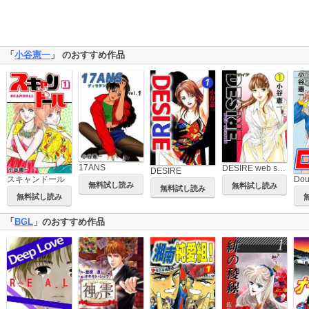
「
小谷憲一
」 のおすすめ作品
17ANS
DESIRE web season
DESIRE
Dou
スキャンドール
無料試し読み
無料試し読み
無料試し読み
無料試し読み
「
BGL
」のおすすめ作品