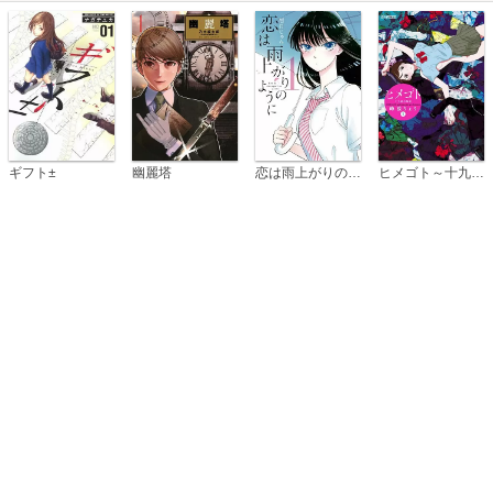
恋は雨上がりのように
ギフト±
幽麗塔
ヒメゴト～十九歳の制服～