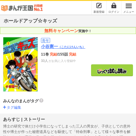
新規登録
ログイン
メニュー
ホールドアップ☆キッズ
無料キャンペーン
実施中！
青年
小谷憲一
（こたにけんいち）
11巻
完結
/155話
完結
33人
がお気に入り登録中
みんなのまんがタグ
タグ編集
あらすじ | ストーリー
博士の研究で体だけ小学生になってしまった三人の男女が、子供としての意外
性や博士が作った秘密道具などを駆使して「特命刑事」として様々な事件を解