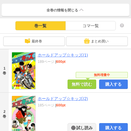
全巻の情報を
閉じる
巻一覧
コマ一覧
最終巻
まとめ買い
ホールドアップ☆キッズ(1)
189ページ
|
600pt
1
巻
無料増量中
無料で読む
購入する
ホールドアップ☆キッズ(2)
185ページ
|
600pt
2
巻
試し読み
購入する