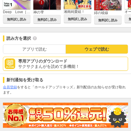
湘南純愛組！
オ
Deep Love［REAL]
神の雫
緋の稜線
無料試し読み
無料試し読み
無料試し読み
無料試し読み
読み方を選択
アプリで読む
ウェブで読む
専用アプリのダウンロード
サクサクまんがを読めて多機能！
新刊通知を受け取る
会員登録
をすると「ホールドアップ☆キッズ」新刊配信のお知らせが受け取れ
ます。