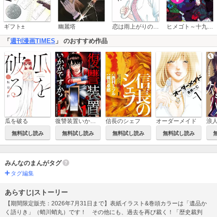
恋は雨上がりのように
ギフト±
幽麗塔
ヒメゴト～十九歳の制服～
「
週刊漫画TIMES
」 のおすすめ作品
瓜を破る
復讐装置いかがですか？
信長のシェフ
オーダーメイド
無料試し読み
無料試し読み
無料試し読み
無料試し読み
みんなのまんがタグ
タグ編集
あらすじ|ストーリー
【期間限定販売：2026年7月31日まで】表紙イラスト&巻頭カラーは「遺品か
く語りき」（蛸川蛸丸）です！ その他にも、過去を再び裁く！「歴史裁判