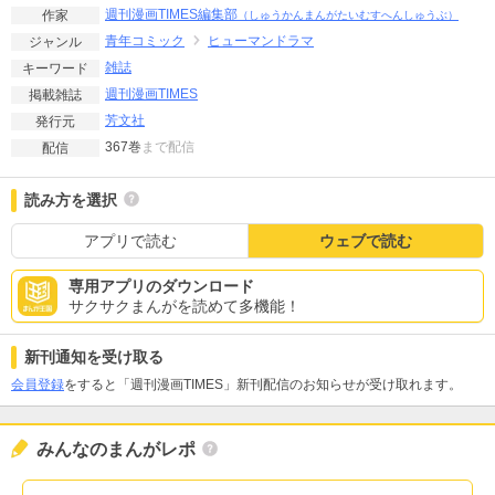
週刊漫画TIMES編集部
作家
（しゅうかんまんがたいむすへんしゅうぶ）
青年コミック
ヒューマンドラマ
ジャンル
雑誌
キーワード
週刊漫画TIMES
掲載雑誌
芳文社
発行元
367巻
まで配信
配信
読み方を選択
アプリで読む
ウェブで読む
専用アプリのダウンロード
サクサクまんがを読めて多機能！
新刊通知を受け取る
会員登録
をすると「週刊漫画TIMES」新刊配信のお知らせが受け取れます。
みんなのまんがレポ