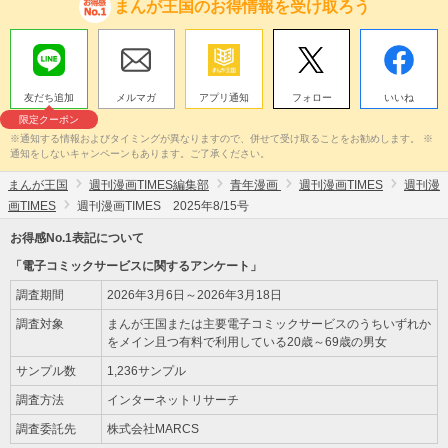
まんが王国のお得情報を受け取ろう
友だち追加
メルマガ
アプリ通知
フォロー
いいね
限定クーポン
※通知する情報およびタイミングが異なりますので、併せて受け取ることをお勧めします。 ※
通知をしないキャンペーンもあります。ご了承ください。
まんが王国
週刊漫画TIMES編集部
青年漫画
週刊漫画TIMES
週刊漫
画TIMES
週刊漫画TIMES 2025年8/15号
お得感No.1表記について
「電子コミックサービスに関するアンケート」
調査期間
2026年3月6日～2026年3月18日
調査対象
まんが王国または主要電子コミックサービスのうちいずれか
をメイン且つ有料で利用している20歳～69歳の男女
サンプル数
1,236サンプル
調査方法
インターネットリサーチ
調査委託先
株式会社MARCS