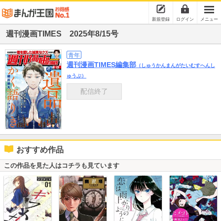
新規登録
ログイン
メニュー
週刊漫画TIMES 2025年8/15号
青年
週刊漫画TIMES編集部
（しゅうかんまんがたいむすへんし
ゅうぶ）
配信終了
おすすめ作品
この作品を見た人はコチラも見ています