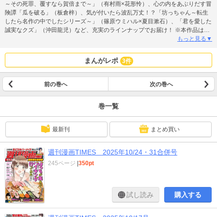
～その死罪、覆すなら賀倍まで～」（有村雨×花形怜）、心の内をあぶりだす冒
険譚「瓜を破る」（板倉梓）、気が付いたら波乱万丈！？「坊っちゃん～転生
したら名作の中でしたシリーズ～」（篠原ウミハル×夏目漱石）、「君を愛した
誠実なクズ」（沖田龍児）など、充実のラインナップでお届け！ ※本作品は紙
版刊行物を電子化したものです。
もっと見る▼
まんがレポ
3件
前の巻へ
次の巻へ
巻一覧
最新刊
まとめ買い
週刊漫画TIMES 2025年10/24・31合併号
245ページ
|
350pt
試し読み
購入する