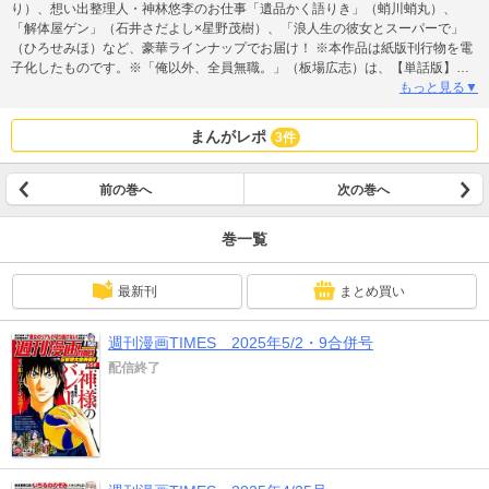
り）、想い出整理人・神林悠李のお仕事「遺品かく語りき」（蛸川蛸丸）、
「解体屋ゲン」（石井さだよし×星野茂樹）、「浪人生の彼女とスーパーで」
（ひろせみほ）など、豪華ラインナップでお届け！ ※本作品は紙版刊行物を電
子化したものです。※「俺以外、全員無職。」（板場広志）は、【単話版】４
を再録しております。「僕の彼女は春を売る」（後藤ねぎ）は、【単話版】13
もっと見る▼
を再録しております。重複購入にご注意ください。
まんがレポ
3件
前の巻へ
次の巻へ
巻一覧
最新刊
まとめ買い
週刊漫画TIMES 2025年5/2・9合併号
配信終了