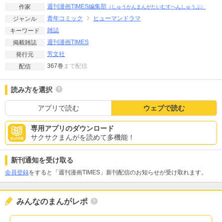
週刊漫画TIMES編集部
作家
（しゅうかんまんがたいむすへんしゅうぶ）
青年コミック
ヒューマンドラマ
ジャンル
雑誌
キーワード
週刊漫画TIMES
掲載雑誌
芳文社
発行元
367巻
まで配信
配信
読み方を選択
アプリで読む
ウェブで読む
専用アプリのダウンロード
サクサクまんがを読めて多機能！
新刊通知を受け取る
会員登録
をすると「週刊漫画TIMES」新刊配信のお知らせが受け取れます。
みんなのまんがレポ