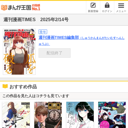
新規登録
ログイン
メニュー
週刊漫画TIMES 2025年2/14号
青年
週刊漫画TIMES編集部
（しゅうかんまんがたいむすへんし
ゅうぶ）
配信終了
おすすめ作品
この作品を見た人はコチラも見ています