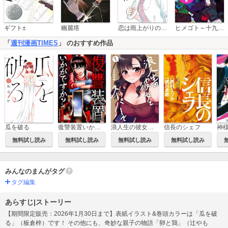
恋は雨上がりのように
ギフト±
幽麗塔
ヒメゴト～十九歳の制服～
「
週刊漫画TIMES
」 のおすすめ作品
瓜を破る
復讐装置いかがですか？
浪人生の彼女とスーパーで
信長のシェフ
神
無料試し読み
無料試し読み
無料試し読み
無料試し読み
みんなのまんがタグ
タグ編集
あらすじ|ストーリー
【期間限定販売：2026年1月30日まで】表紙イラスト&巻頭カラーは「瓜を破
る」（板倉梓）です！ その他にも、奇妙な親子の物語「卵と鶏」（辻やも