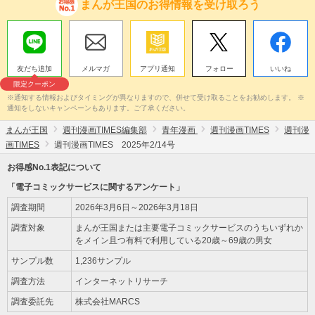
まんが王国のお得情報を受け取ろう
友だち追加
メルマガ
アプリ通知
フォロー
いいね
限定クーポン
※通知する情報およびタイミングが異なりますので、併せて受け取ることをお勧めします。 ※
通知をしないキャンペーンもあります。ご了承ください。
まんが王国
週刊漫画TIMES編集部
青年漫画
週刊漫画TIMES
週刊漫
画TIMES
週刊漫画TIMES 2025年2/14号
お得感No.1表記について
「電子コミックサービスに関するアンケート」
調査期間
2026年3月6日～2026年3月18日
調査対象
まんが王国または主要電子コミックサービスのうちいずれか
をメイン且つ有料で利用している20歳～69歳の男女
サンプル数
1,236サンプル
調査方法
インターネットリサーチ
調査委託先
株式会社MARCS