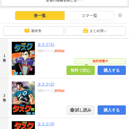
全巻の情報を
閉じる
巻一覧
コマ一覧
最終巻
まとめ買い
タスク(1)
189ページ
|
600pt
1
巻
無料増量中
無料で読む
購入する
タスク(2)
189ページ
|
600pt
2
巻
試し読み
購入する
タスク(3)