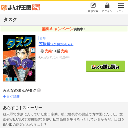
新規登録
ログイン
メニュー
タスク
無料キャンペーン
実施中！
青年
笠原倫
（かさはらりん）
3巻
完結
/31話
完結
4人
がお気に入り登録中
みんなのまんがタグ
タグ編集
あらすじ | ストーリー
殺人罪で少刑に入っていた出口宗助。彼は警視庁の要望で寿学園に入った。文
部省がBAND(学校機動隊)を使い私立高校を牛耳ろうとしているからだ。出口を
BANDの刺客がねらう…！？