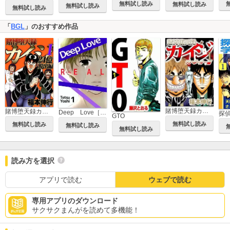
無料試し読み
無料試し読み
無料試し読み
無料試し読み
「
BGL
」のおすすめ作品
賭博堕天録カイジ ワン・ポーカー編
賭博堕天録カイジ 24億脱出編
Deep Love［REAL]
探
GTO
無料試し読み
無料試し読み
無料試し読み
無料試し読み
読み方を選択
アプリで読む
ウェブで読む
専用アプリのダウンロード
サクサクまんがを読めて多機能！