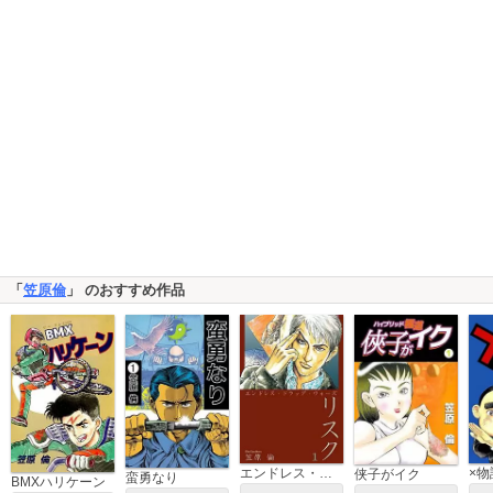
「
笠原倫
」 のおすすめ作品
×物
エンドレス・ドラッグ・ウォーズ リスク
侠子がイク
蛮勇なり
BMXハリケーン