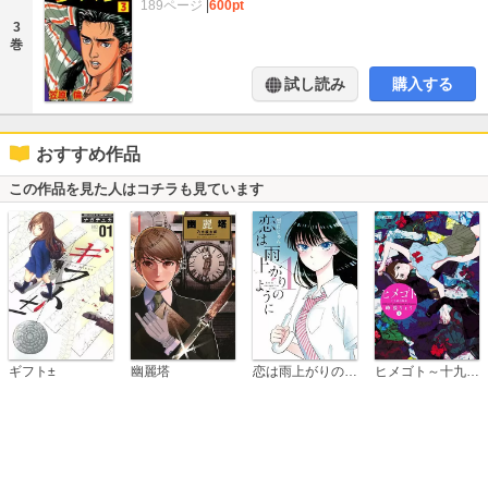
189ページ
|
600pt
3
巻
試し読み
購入する
おすすめ作品
この作品を見た人はコチラも見ています
恋は雨上がりのように
ギフト±
幽麗塔
ヒメゴト～十九歳の制服～