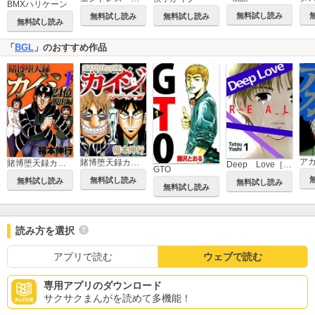
BMXハリケーン
無料試し読み
無料試し読み
無料試し読み
無料試し読み
「
BGL
」のおすすめ作品
ア
賭博堕天録カイジ ワン・ポーカー編
賭博堕天録カイジ 24億脱出編
Deep Love［REAL]
GTO
無料試し読み
無料試し読み
無料試し読み
無料試し読み
読み方を選択
アプリで読む
ウェブで読む
専用アプリのダウンロード
サクサクまんがを読めて多機能！