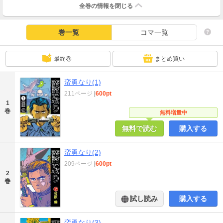
全巻の情報を
閉じる
巻一覧
コマ一覧
最終巻
まとめ買い
蛮勇なり(1)
211ページ
|
600pt
1
巻
無料増量中
無料で読む
購入する
蛮勇なり(2)
209ページ
|
600pt
2
巻
試し読み
購入する
蛮勇なり(3)