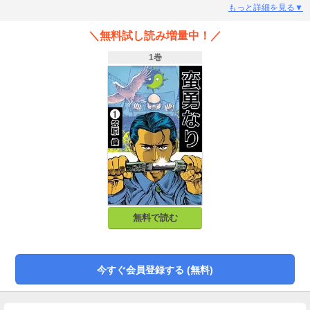
から見限られ、たった一人でズタボロになりながら筋を通そうと蛮勇を奮うバ
もっと詳細を見る▼
カなヤクザ・黒須 巽と出会う…。 それがバカげた蛮勇だと自覚しながらも、侠
気を矜持に巨悪に挑む、二人の漢の物語！
＼無料試し読み増量中！／
1巻
無料で読む
今すぐ会員登録する (無料)