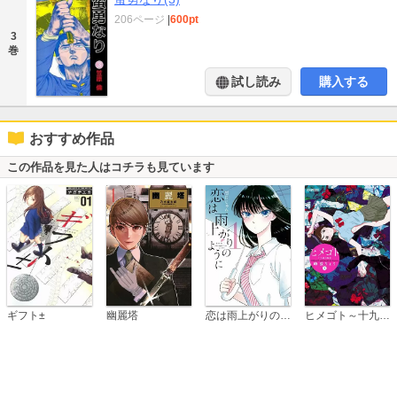
206ページ
|
600pt
3
巻
試し読み
購入する
おすすめ作品
この作品を見た人はコチラも見ています
恋は雨上がりのように
ギフト±
幽麗塔
ヒメゴト～十九歳の制服～