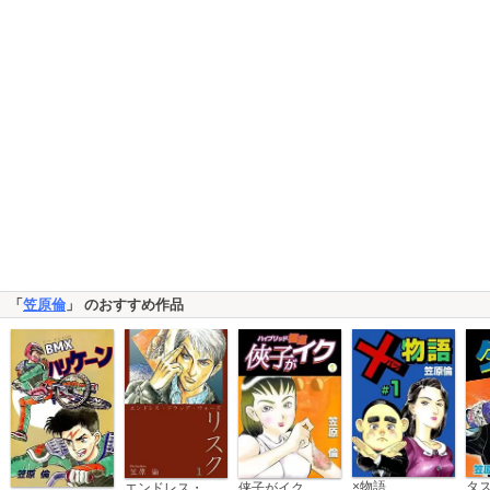
「
笠原倫
」 のおすすめ作品
×物語
タ
エンドレス・ドラッグ・ウォーズ リスク
侠子がイク