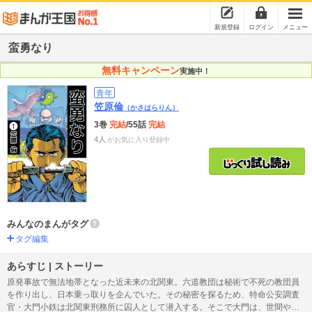
新規登録
ログイン
メニュー
蛮勇なり
無料キャンペーン
実施中！
青年
笠原倫
（かさはらりん）
3巻
完結
/55話
完結
4人
がお気に入り登録中
みんなのまんがタグ
タグ編集
あらすじ | ストーリー
原発事故で無法地帯となった近未来の北関東。六道教団は秘術で不死の教団員
を作り出し、日本乗っ取りを企んでいた。その秘密を探るため、特命公安調査
官・大門小鉄は北関東刑務所に囚人として潜入する。そこで大門は、世間や組