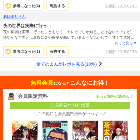
参考になった(
4
)
報告する
公開日:
2015/02/16
あゆまりさん
夜の世界は実際に行っ…
夜の世界は実際に行ったこともなく、テレビでしか知ることはないのですが、
華やかな世界とは裏腹に金や欲望が蠢いているような気がして、甘くて危険な
感じがします。お店を切り盛りする黒服の采配で売り上げや将来が決まるなん
もっと見る▼
て、とても想像がつかなかったです。主人公がこれからどうのしあがっていく
参考になった(
1
)
報告する
公開日:
2015/02/18
のか、気になります。
全てのまんがレポを見る(10件)
無料会員
こんなにお得！
になると
会員限定無料
もっと無料が読める！
会員登録で無料増量
＼この他にも会員無料漫画がいっぱい／