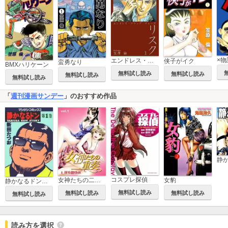
×物
エンドレス・ドラッグ・ウォーズ リスク
侠子がイク
蛮勇なり
BMXハリケーン
無料試し読み
無料試し読み
無料試し読み
無料試し読み
「
週刊漫画サンデー
」のおすすめ作品
コスプレ探偵
女豹
女神たちの二重奏
静かなるドン～前編～
無料試し読み
無料試し読み
無料試し読み
無料試し読み
読み方を選択