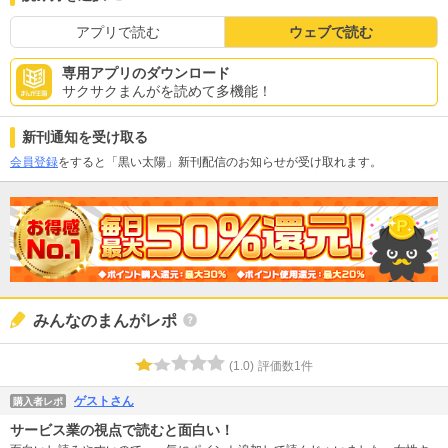
アプリで読む
ウェブで読む
専用アプリのダウンロード
サクサクまんがを読めて多機能！
新刊通知を受け取る
会員登録
をすると「黒い太陽」新刊配信のお知らせが受け取れます。
みんなのまんがレポ
(
1.0
)
評価数
1
件
ゲストさん
購入者レポ
サービス業の視点で読むと面白い！