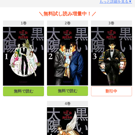
の藤堂猛は、「お前は夜の世界でしか生きられない人間だ」と言い放つ。藤堂
もっと詳細を見る▼
の言葉に内心反発しつつも、立花は夜の世界の「黒い太陽」に魅せられ、挫折
と再起を繰り返しながら、やがて「黒く」成長していく…。
＼無料試し読み増量中！／
1巻
2巻
3巻
無料で読む
無料で読む
割引中
4巻