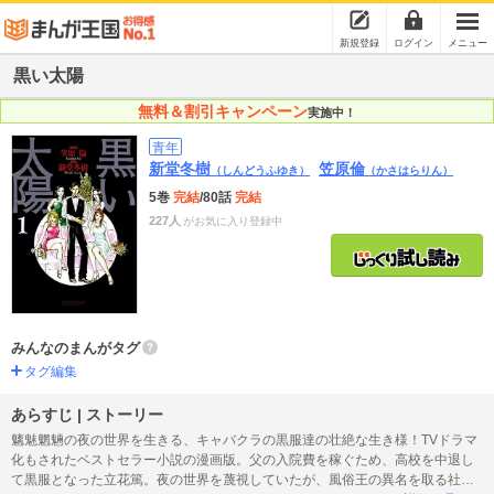
新規登録
ログイン
メニュー
黒い太陽
無料＆割引キャンペーン
実施中！
青年
新堂冬樹
笠原倫
（しんどうふゆき）
（かさはらりん）
5巻
完結
/80話
完結
227人
がお気に入り登録中
みんなのまんがタグ
タグ編集
あらすじ | ストーリー
魑魅魍魎の夜の世界を生きる、キャバクラの黒服達の壮絶な生き様！TVドラマ
化もされたベストセラー小説の漫画版。父の入院費を稼ぐため、高校を中退し
て黒服となった立花篤。夜の世界を蔑視していたが、風俗王の異名を取る社長