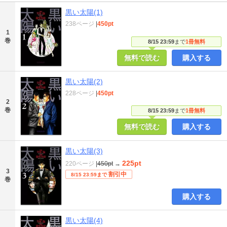
黒い太陽(1)
238ページ
|
450pt
1
巻
8/15 23:59
まで
1冊無料
無料で読む
購入する
黒い太陽(2)
228ページ
|
450pt
2
巻
8/15 23:59
まで
1冊無料
無料で読む
購入する
黒い太陽(3)
225pt
220ページ
|
450pt
→
3
割引中
8/15 23:59まで
巻
購入する
黒い太陽(4)