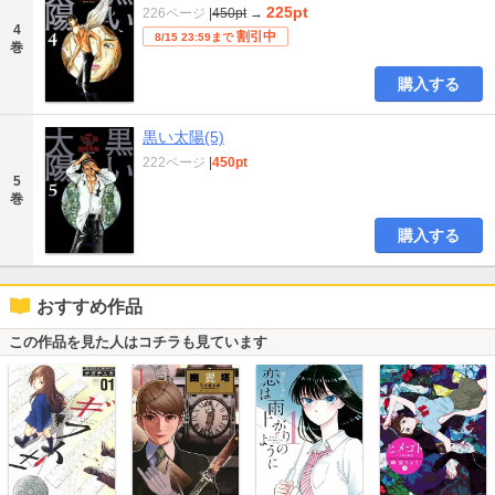
225pt
226ページ
|
450pt
→
4
割引中
8/15 23:59まで
巻
購入する
黒い太陽(5)
222ページ
|
450pt
5
巻
購入する
おすすめ作品
この作品を見た人はコチラも見ています