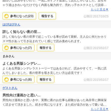
面白いし読みやすいので、一気にポイント追加して読んじゃいました。女性キ
ャラ達はきれいなだけでなく内面も魅力的で、売れっ子ホステスとして説得力
がありました。主人公は父親思いで、ものづくりの精神をサービス業に活かし
もっと見る▼
ているのも素敵。 ただこの主人公、なぜそこまでモテる…？イケメンで有能か
参考になった(
23
)
報告する
公開日:
2017/10/25
もしれないけど、裕福でもなく借金持ちだし、セックスが上手いわけでもな
く、教養もないし、性格は子供っぽくて自己中。別に普通の青年なのに、高め
はぴはぴさん
の女達がこぞって尽くすという、ザ・少年漫画の謎。
詳しく知らない夜の世…
詳しく知らない夜の世界で起こっている事が読めて新鮮。主人公に何だかカリ
スマ性があって引き込まれていく感じで読み進められます。
参考になった(
7
)
報告する
公開日:
2015/02/17
まみさん
よくある男版シンデレ…
よくある男版シンデレラストーリーではあるけれど、読みやすくて、一気に読
んでしまいました。夜の世界を覗き見したい方は必見です！
参考になった(
6
)
報告する
公開日:
2015/02/17
ゲストさん
男性向け漫画かと思い…
男性向け漫画かと思いきや、実際に夜のお仕事も経験があった為非常に興味深
く読ませて頂きました。続きが気になります、また絵が迫力があって吸い込ま
れてあっという間に読んでしまいました！
もっと見る▼