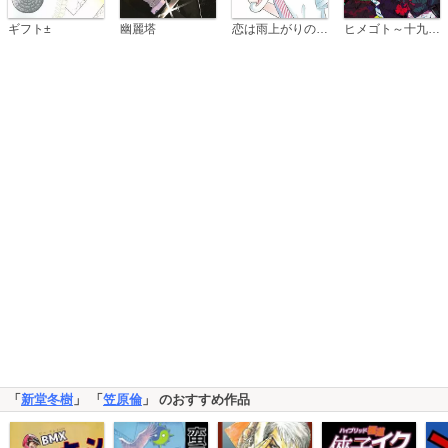
恋は雨上がりのように
ギフト±
幽麗塔
ヒメゴト～十九歳の制服～
「
新堂冬樹
」 「
笠原倫
」 のおすすめ作品