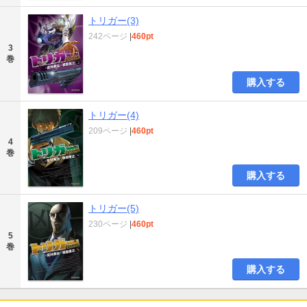
トリガー(3)
242ページ
|
460pt
3
巻
購入する
トリガー(4)
209ページ
|
460pt
4
巻
購入する
トリガー(5)
230ページ
|
460pt
5
巻
購入する