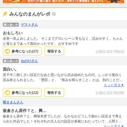
みんなのまんがレポ
ゲストさん
購入者レポ
おもしろい
全巻一気よみしました。 そこまでグロいシーン等もなく、読みやすく、ちゃん
と落ちまであって面白かったです。 おすすめです
参考になった(
17
)
報告する
公開日:
2017/06/19
ねのひさん
購入者レポ
面白い。
若干中二病くさい設定だなあと思いながら読み始めたものの、しっかり面白く
読み終えられました。 「懲罰」と、「恨みを晴らすこと」とは、別のことだと
考えなければならないのですねえ。
もっと見る▼
参考になった(
12
)
報告する
公開日:
2017/02/06
暇ままんさん
板倉さん原作？と、興…
板倉さん原作？と、興味本意でしたが、なかなかどうして細かい設定まで考え
られた作品でした！それぞれの主人公の設定が多岐にわたっていて、人間ドラ
マが面白かった。また、トリガーの条件や、任期についてもよく考えられてい
もっと見る▼