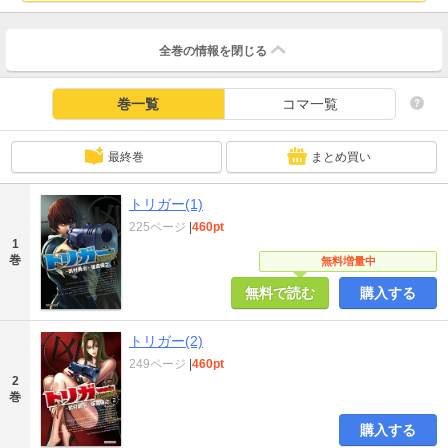
全巻の情報を
閉じる
巻一覧
コマ一覧
最終巻
まとめ買い
トリガー(1)
225ページ
|
460pt
1
巻
無料増量中
無料で読む
購入する
トリガー(2)
249ページ
|
460pt
2
巻
購入する