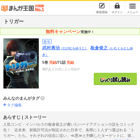
新規登録
ログイン
メニュー
トリガー
無料キャンペーン
実施中！
青年
武村勇治
板倉俊之
（たけむらゆうじ）
（いたくらとしゆ
き）
5巻
完結
/71話
完結
357人
がお気に入り登録中
みんなのまんがタグ
タグ編集
あらすじ | ストーリー
人気コンビ・インパルスの板倉俊之が書いたハードアクション小説をコミック
化！ 近未来、射殺許可法が制定された日本で、各県に１人ずつ選ばれる「ト
リガー」たち。それぞれの信念に従い、≪悪≫と判断したターゲットに、彼ら