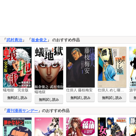
「
武村勇治
」 「
板倉俊之
」 のおすすめ作品
蟻地獄 完全版
仕掛人 藤枝梅安
仕掛人 めし噺～藤枝梅安歳食記～
蟻地獄
無料試し読み
無料試し読み
無料試し読み
無料試し読み
「
週刊漫画サンデー
」のおすすめ作品