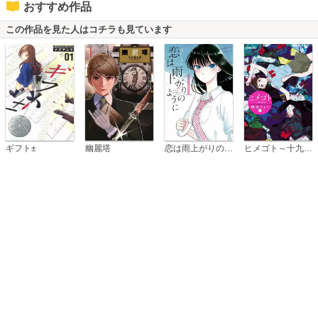
おすすめ作品
この作品を見た人はコチラも見ています
恋は雨上がりのように
ギフト±
幽麗塔
ヒメゴト～十九歳の制服～