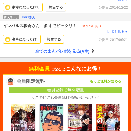
て、時折『おおおーー！』と声を上げながら(笑)一気に配信分を読ませていただ
参考になった(
11
)
報告する
公開日:
2014/12/22
きました。板倉ワールド！ですね！
mikiさん
購入者レポ
インパルス板倉さん…多才でビックリ！
※ネタバレあり
レポを見る▼
参考になった(
9
)
報告する
公開日:
2017/06/21
全てのまんがレポを見る(4件)
無料会員
こんなにお得！
になると
会員限定無料
もっと無料が読める！
会員登録で無料増量
＼この他にも会員無料漫画がいっぱい／