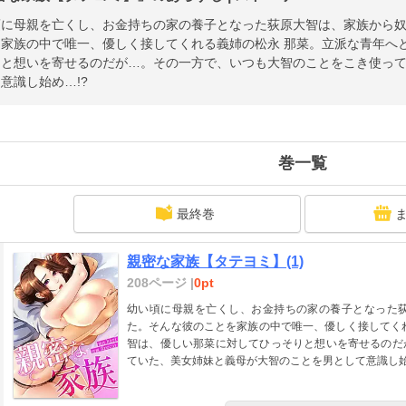
頃に母親を亡くし、お金持ちの家の養子となった荻原大智は、家族から
を家族の中で唯一、優しく接してくれる義姉の松永 那菜。立派な青年へ
りと想いを寄せるのだが…。その一方で、いつも大智のことをこき使っ
意識し始め…!?
巻一覧
最終巻
親密な家族【タテヨミ】(1)
208ページ |
0pt
幼い頃に母親を亡くし、お金持ちの家の養子となった
た。そんな彼のことを家族の中で唯一、優しく接してく
智は、優しい那菜に対してひっそりと想いを寄せるのだ
ていた、美女姉妹と義母が大智のことを男として意識し始