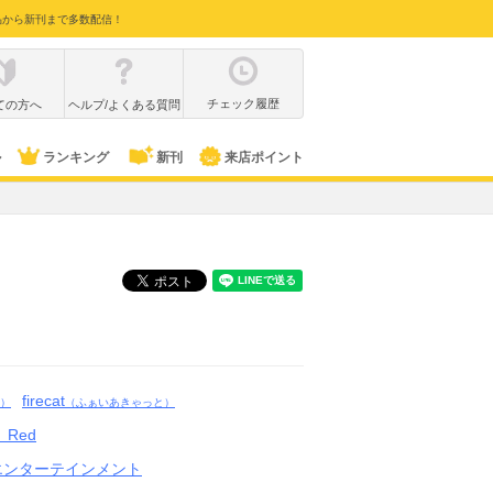
品から新刊まで多数配信！
チェック履歴
ての方へ
ヘルプ/よくある質問
ル
ランキング
新刊
来店ポイント
firecat
）
（ふぁいあきゃっと）
 Red
エンターテインメント