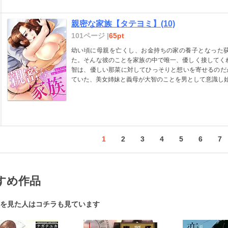
親密な家族【タテヨミ】(10)
101ページ |
65pt
幼い頃に母親を亡くし、お金持ちの家の養子となった
た。そんな彼のことを家族の中で唯一、優しく接してく
智は、優しい那菜に対してひっそりと想いを寄せるのだ
ていた、美女姉妹と義母が大智のことを男として意識し始
1
2
3
4
5
6
7
すめ作品
を見た人はコチラも見ています