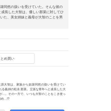
奴隷同然の扱いを受けていた。そんな彼の
と成長した大智は、優しい那菜に対してひ
ていた、美女姉妹と義母が大智のことを男
まとめ買い
荻原大智は、家族から奴隷同然の扱いを受けてい
れる義姉の松永 那菜。立派な青年へと成長した大
が…。その一方で、いつも大智のことをこき使っ
め…!?