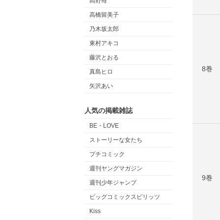
高野苺
高橋留美子
乃木坂太郎
東村アキコ
藤沢とおる
8巻
真島ヒロ
矢沢あい
人気の掲載雑誌
BE・LOVE
ストーリーな女たち
プチコミック
週刊ヤングマガジン
9巻
週刊少年ジャンプ
ビッグコミックスピリッツ
Kiss