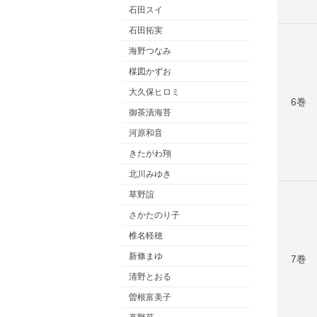
石田スイ
石田拓実
海野つなみ
楳図かずお
大久保ヒロミ
6巻
御茶漬海苔
河原和音
きたがわ翔
北川みゆき
草野誼
さかたのり子
椎名軽穂
新條まゆ
7巻
清野とおる
曽根富美子