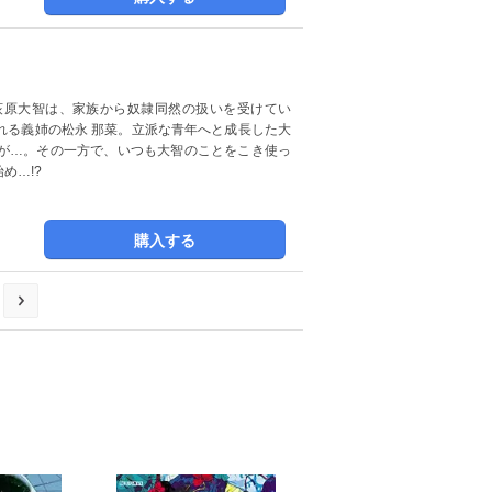
荻原大智は、家族から奴隷同然の扱いを受けてい
れる義姉の松永 那菜。立派な青年へと成長した大
が…。その一方で、いつも大智のことをこき使っ
め…!?
購入する