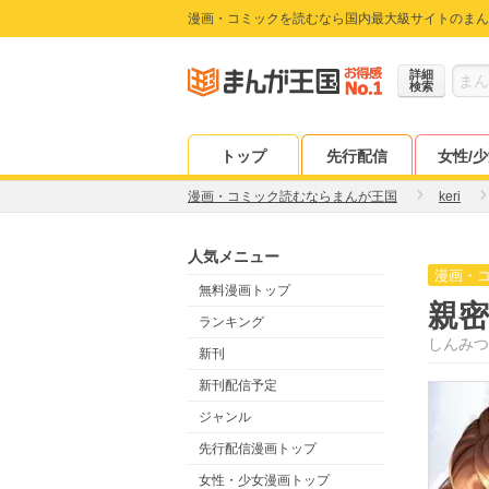
漫画・コミックを読むなら国内最大級サイトのまん
詳細
検索
トップ
先行配信
女性/
漫画・コミック読むならまんが王国
keri
人気メニュー
漫画・
無料漫画トップ
親
ランキング
しんみつ
新刊
新刊配信予定
ジャンル
先行配信漫画トップ
女性・少女漫画トップ