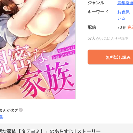
ジャンル
青年漫
キーワード
お色気
レム
配信
70巻
完
57人
がお気に入り登録中
無料試し読み
まんがタグ
集
密な家族【タテヨミ】」のあらすじ | ストーリー