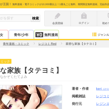
が王国！
無料漫画・電子コミックが10,000冊以上！1冊丸ごと無料、期間限定無料漫画、完結作
ログイン
会員登録
初め
少女
青年/少年
無料漫画
ジャン
青年漫画・コミック
レジコミ Red
親密な家族【タテヨミ】
コミック
密な家族【タテヨミ】
なかぞくたてよみ
著者・作者
keri
（けり
掲載雑誌
レジコミ
発行元
レジン