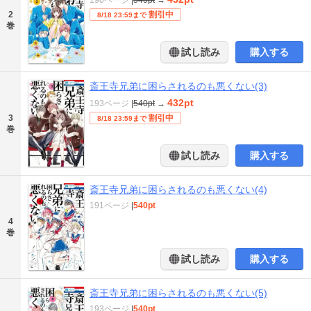
2
割引中
8/18 23:59まで
巻
試し読み
購入する
斎王寺兄弟に困らされるのも悪くない(3)
432pt
193ページ
|
540pt
→
3
割引中
8/18 23:59まで
巻
試し読み
購入する
斎王寺兄弟に困らされるのも悪くない(4)
191ページ
|
540pt
4
巻
試し読み
購入する
斎王寺兄弟に困らされるのも悪くない(5)
193ページ
|
540pt