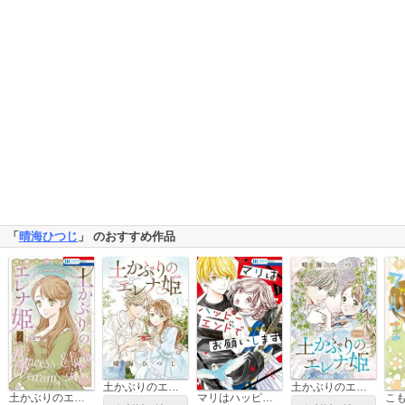
「
晴海ひつじ
」 のおすすめ作品
土かぶりのエレナ姫［1話売り］
土かぶりのエレナ姫 番外編［1話売り］
土かぶりのエレナ姫
マリはハッピーエンドでお願いします
こ