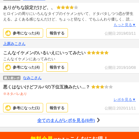
ありがちな設定だけど、、
ヒロインの周りにいろんなタイプのイケメンがいて、ドタバタしつつ恋が芽生
える。よくある感じなんだけど、ちょっと切なく、でもふんわり優しく、読ん
でいてあったかくなるお話でした。主人公に嫌みがなくて、素直に応援したく
もっと見る▼
なります。
参考になった(
4
)
報告する
公開日:
2019/03/11
上原みこさん
こんなイケメンのいるいえにいってみたい
こんなイケメンにあってみたい
参考になった(
4
)
報告する
公開日:
2019/10/08
なみこさん
購入者レポ
悪くはないけどフルバの下位互換みたい…？
※ネタバレあり
レポを見る▼
参考になった(
1
)
報告する
公開日:
2020/11/11
全てのまんがレポを見る(6件)
無料会員
こんなにお得！