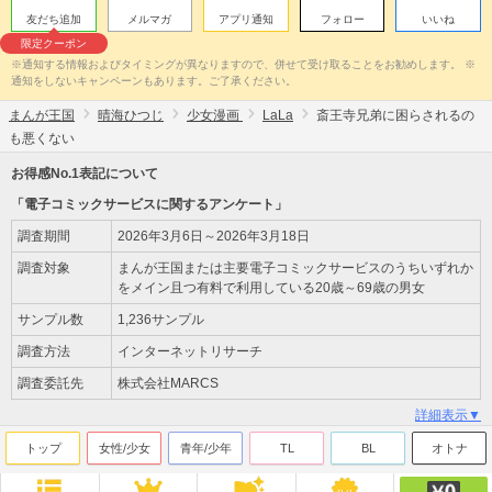
友だち追加
メルマガ
アプリ通知
フォロー
いいね
限定クーポン
※通知する情報およびタイミングが異なりますので、併せて受け取ることをお勧めします。 ※
通知をしないキャンペーンもあります。ご了承ください。
まんが王国
晴海ひつじ
少女漫画
LaLa
斎王寺兄弟に困らされるの
も悪くない
お得感No.1表記について
「電子コミックサービスに関するアンケート」
調査期間
2026年3月6日～2026年3月18日
調査対象
まんが王国または主要電子コミックサービスのうちいずれか
をメイン且つ有料で利用している20歳～69歳の男女
サンプル数
1,236サンプル
調査方法
インターネットリサーチ
調査委託先
株式会社MARCS
詳細表示▼
トップ
女性/少女
青年/少年
TL
BL
オトナ