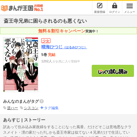
新規登録
ログイン
メニュー
斎王寺兄弟に困らされるのも悪くない
無料＆割引キャンペーン
実施中！
少女
晴海ひつじ
（はるみひつじ）
5巻
完結
1202人
がお気に入り登録中
みんなのまんがタグ
逆ハー
シスコン
タグ編集
あらすじ | ストーリー
訳あって住み込み家政婦をすることになった風香。だけどそこは意地悪なクラ
スメイト・浬の家だった!!しかも斎王寺家は似てない４兄弟だけで生活してい