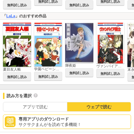
無料試し読み
無料試し読み
無料試し読み
無料試し読み
「
LaLa
」のおすすめ作品
輝夜姫
ヴァンパイア騎士(ナイト)
学園ベビーシッターズ
夏目友人帳
無料試し読み
無料試し読み
無料試し読み
無料試し読み
読み方を選択
アプリで読む
ウェブで読む
専用アプリのダウンロード
サクサクまんがを読めて多機能！