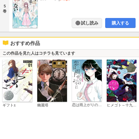
5
巻
試し読み
購入する
おすすめ作品
この作品を見た人はコチラも見ています
恋は雨上がりのように
ギフト±
幽麗塔
ヒメゴト～十九歳の制服～