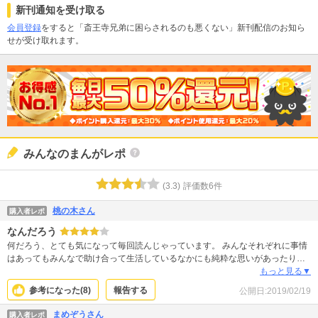
新刊通知を受け取る
会員登録
をすると「斎王寺兄弟に困らされるのも悪くない」新刊配信のお知ら
せが受け取れます。
みんなのまんがレポ
(
3.3
)
評価数
6
件
桃の木さん
購入者レポ
なんだろう
何だろう、とても気になって毎回読んじゃっています。 みんなそれぞれに事情
はあってもみんなで助け合って生活しているなかにも純粋な思いがあったりと
また次も、また次もと読んでしまう作品です。
もっと見る▼
参考になった(
8
)
報告する
公開日:
2019/02/19
まめぞうさん
購入者レポ