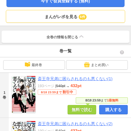
今すぐ会員登録する (無料)
まんがレポを見る
6件
全巻の情報を
閉じる
巻一覧
最終巻
まとめ買い
斎王寺兄弟に困らされるのも悪くない(1)
432pt
193ページ
|
540pt
→
割引中
1
8/18 23:59まで
巻
8/18 23:59
まで
1冊無料
無料で読む
購入する
斎王寺兄弟に困らされるのも悪くない(2)
432pt
190ページ
|
540pt
→