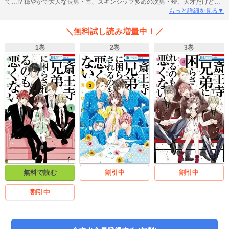
て…!? 穏やかで大人な長男・宰、スキンシップ多めの次男・燈、天才だけど王
様気質な三男・浬、無口で可愛い四男・湊。個性的なイケメン４兄弟とひとつ
もっと詳細を見る▼
屋根の下、始まる!!
＼無料試し読み増量中！／
1巻
2巻
3巻
無料で読む
割引中
割引中
割引中