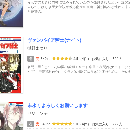
赤ん坊のときに竹林に埋められていたのを発見されたという謎の
去られ、妖しき天女伝説が残る南海の孤島・神淵島へと連れて来ら
と復讐の…
ヴァンパイア騎士(ナイト)
樋野まつり
巻
完
540pt
4.5
（4件）
お気に入り：581人
名門・黒主(クロス)学園の美形エリート集団・夜間部(ナイト・ク
イア)」!! 普通科(デイ・クラス)の優姫(ゆうき)と零(ゼロ)は、
末永くよろしくお願いします
池ジュン子
巻
完
540pt
5.0
（4件）
お気に入り：777人