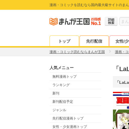
漫画・コミックを読むなら国内最大級サイトのまん
詳細
検索
トップ
先行配信
女性/
漫画・コミック読むならまんが王国
漫画・コ
人気メニュー
「L
無料漫画トップ
「LaL
ランキング
新刊
新刊配信予定
ジャンル
先行配信漫画トップ
女性・少女漫画トップ