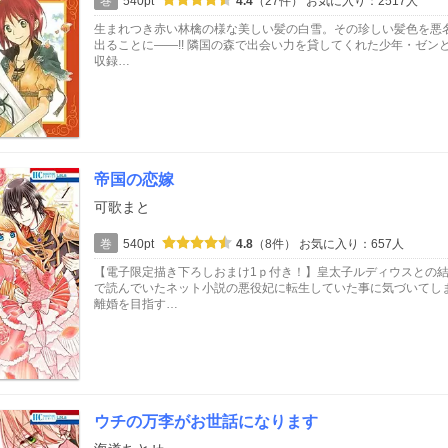
巻
540pt
4.4
（27件）
お気に入り：2517人
生まれつき赤い林檎の様な美しい髪の白雪。その珍しい髪色を悪
出ることに――!! 隣国の森で出会い力を貸してくれた少年・ゼン
収録…
帝国の恋嫁
可歌まと
巻
540pt
4.8
（8件）
お気に入り：657人
【電子限定描き下ろしおまけ1ｐ付き！】皇太子ルディウスとの
で読んでいたネット小説の悪役妃に転生していた事に気づいてし
離婚を目指す…
ウチの万李がお世話になります