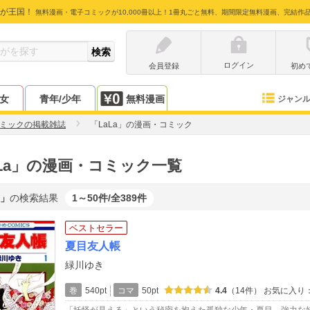
が王国！
無料漫画・電子コミックが10,000冊以上！1冊丸ごと無料、期間限定無料漫画、完結作
ログイン
会員登録
初め
少女
青年/少年
無料漫画
ジャン
ミックの掲載雑誌
「LaLa」の漫画・コミック
aLa」の漫画・コミック一覧
a」
の検索結果
1～50件/全389件
ベストセラー
夏目友人帳
緑川ゆき
巻
540pt
コマ
50pt
4.4
（14件）
お気に入り：