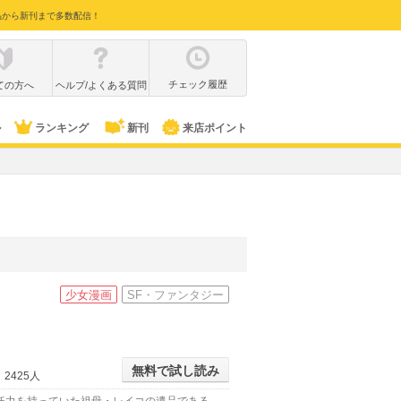
品から新刊まで多数配信！
チェック履歴
ての方へ
ヘルプ/よくある質問
ル
ランキング
新刊
来店ポイント
少女漫画
SF・ファンタジー
無料で試し読み
2425人