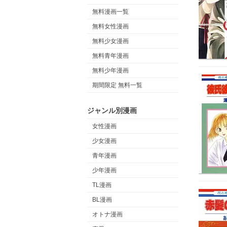
無料漫画一覧
無料女性漫画
無料少女漫画
無料青年漫画
無料少年漫画
期間限定 無料一覧
ジャンル別漫画
女性漫画
少女漫画
青年漫画
少年漫画
TL漫画
BL漫画
オトナ漫画