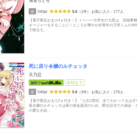
海道ちとせ
巻
540pt
5.0
（1件）
お気に入り：177人
【電子限定おまけ4ｐ付き！】ミーハー大学生の七星は、芸能事
ネージャーをすることに！ところが爽やか好青年の万李くんの本性
で憤る七…
死に戻り令嬢のルチェッタ
天乃忍
8/18まで
無料で
巻
540pt
5.0
（3件）
お気に入り：276人
【電子限定おまけ2ｐ付き！】『人生2周目、全てわかってるはず
落令嬢のルチェッタは家の借金返済のため、爵位目当ての成金・
の愛なき結…