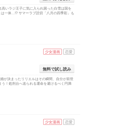
名高いラジ王子に気に入られ困った白雪は国を
とは一体…!? サマーラブ読切「八月の四季彩」も
少女漫画
恋愛
無料で試し読み
結婚が決まったリリエルはその瞬間、自分が前世
まう！処刑台へ送られる運命を避けるべく円満
少女漫画
恋愛