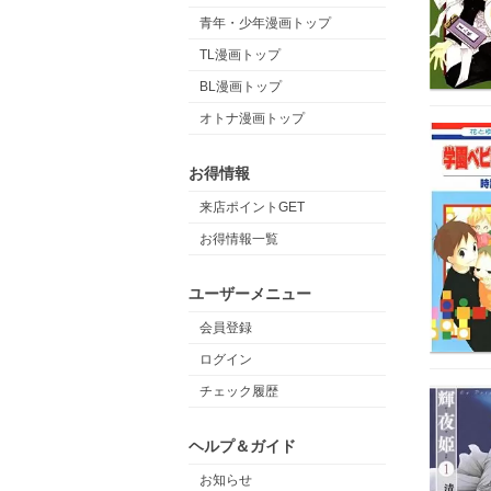
青年・少年漫画トップ
TL漫画トップ
BL漫画トップ
オトナ漫画トップ
お得情報
来店ポイントGET
お得情報一覧
ユーザーメニュー
会員登録
ログイン
チェック履歴
ヘルプ＆ガイド
お知らせ