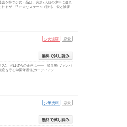
過去を持つ少女・晶は、突然2人組の少年に連れ
れるが…!? 壮大なスケールで贈る、愛と陰謀
少女漫画
恋愛
無料で試し読み
ラス)。実は彼らの正体は――「吸血鬼(ヴァンパ
その秘密を守る学園守護係(ガーディアン…
少年漫画
恋愛
無料で試し読み