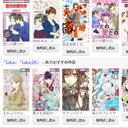
AneLaLa スズキクロニクル
恋だの愛だの～君は僕の太陽だ～［1話売り］
恋だの愛だの
笠佐木梓と七人の敵
無料試し読み
無料試し読み
無料試し読み
無料試し読み
「
LaLa
」「
LaLa DX
」
のおすすめ作品
…他
土かぶりのエレナ姫
愛され皇妃のゆううつ
ヴァンパイア騎士 memories
偽りのフレイヤ
無料試し読み
無料試し読み
無料試し読み
無料試し読み