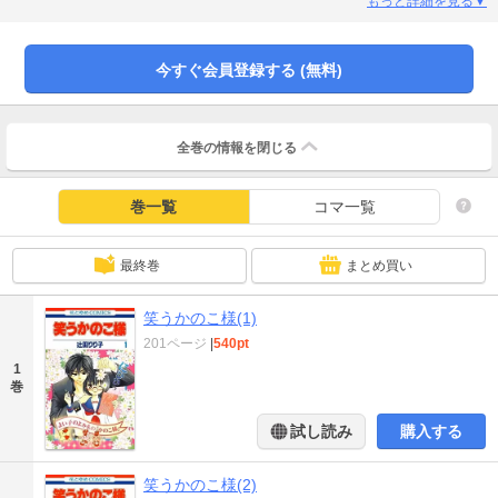
間関係を、今日もかのこ様が観察します☆
もっと詳細を見る▼
今すぐ会員登録する (無料)
全巻の情報を
閉じる
巻一覧
コマ一覧
最終巻
まとめ買い
笑うかのこ様(1)
201ページ
|
540pt
1
巻
試し読み
購入する
笑うかのこ様(2)