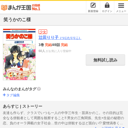
新規登録
ログイン
メニュー
笑うかのこ様
少女
辻田りり子
（つじたりりこ）
3巻
完結
/49話
完結
60人
がお気に入り登録中
無料試し読み
みんなのまんがタグ
タグ編集
あらすじ | ストーリー
友達も作らず、クラスでいつも一人の中学三年生・苗床かのこ。その目的は完
全なる傍観者として周囲を観察すること!! 男女の三角関係、先生×生徒の秘密の
恋、負のオーラ満載の女子社会…世の中は傍観するほど面白い!? 愛憎渦巻く人