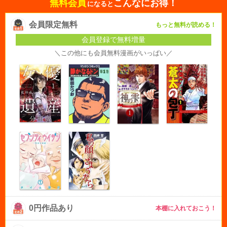
無料会員
こんなにお得！
になると
会員限定無料
もっと無料が読める！
会員登録で無料増量
＼この他にも会員無料漫画がいっぱい／
0円作品あり
本棚に入れておこう！