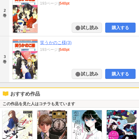
193ページ
|
540pt
2
巻
試し読み
購入する
笑うかのこ様(3)
193ページ
|
540pt
3
巻
試し読み
購入する
おすすめ作品
この作品を見た人はコチラも見ています