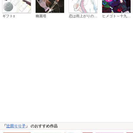
恋は雨上がりのように
ギフト±
幽麗塔
ヒメゴト～十九歳の制服～
「
辻田りり子
」 のおすすめ作品