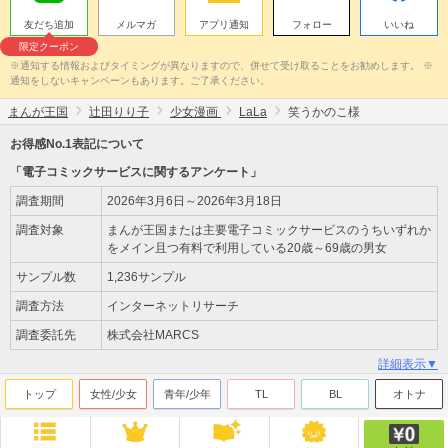
友だち追加
メルマガ
アプリ通知
フォロー
いいね
限定クーポン
※通知する情報およびタイミングが異なりますので、併せて受け取ることをお勧めします。 ※
通知をしないキャンペーンもあります。ご了承ください。
まんが王国
辻田りり子
少女漫画
LaLa
笑うかのこ様
お得感No.1表記について
「電子コミックサービスに関するアンケート」
調査期間
2026年3月6日～2026年3月18日
調査対象
まんが王国または主要電子コミックサービスのうちいずれか
をメイン且つ有料で利用している20歳～69歳の男女
サンプル数
1,236サンプル
調査方法
インターネットリサーチ
調査委託先
株式会社MARCS
詳細表示▼
トップ
女性/少女
青年/少年
TL
BL
オトナ