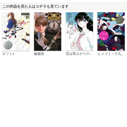
この作品を見た人はコチラも見ています
恋は雨上がりのように
ギフト±
幽麗塔
ヒメゴト～十九歳の制服～