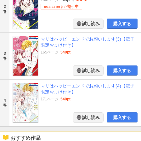
2
割引中
8/18 23:59まで
巻
試し読み
購入する
マリはハッピーエンドでお願いします(3)【電子
限定おまけ付き】
165ページ
|
540pt
3
巻
試し読み
購入する
マリはハッピーエンドでお願いします(4)【電子
限定おまけ付き】
171ページ
|
540pt
4
巻
試し読み
購入する
おすすめ作品