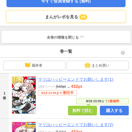
今すぐ会員登録する (無料)
まんがレポを見る
3件
全巻の情報を
閉じる
巻一覧
最終巻
まとめ買い
マリはハッピーエンドでお願いします(1)
432pt
164ページ
|
540pt
→
割引中
1
8/18 23:59まで
巻
8/18 23:59
まで
1冊無料
無料で読む
購入する
マリはハッピーエンドでお願いします(2)
432pt
164ページ
|
540pt
→