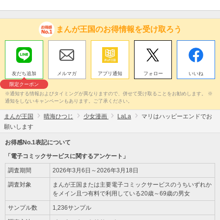
まんが王国のお得情報を受け取ろう
友だち追加
メルマガ
アプリ通知
フォロー
いいね
限定クーポン
※通知する情報およびタイミングが異なりますので、併せて受け取ることをお勧めします。 ※
通知をしないキャンペーンもあります。ご了承ください。
まんが王国
晴海ひつじ
少女漫画
LaLa
マリはハッピーエンドでお
願いします
お得感No.1表記について
「電子コミックサービスに関するアンケート」
調査期間
2026年3月6日～2026年3月18日
調査対象
まんが王国または主要電子コミックサービスのうちいずれか
をメイン且つ有料で利用している20歳～69歳の男女
サンプル数
1,236サンプル