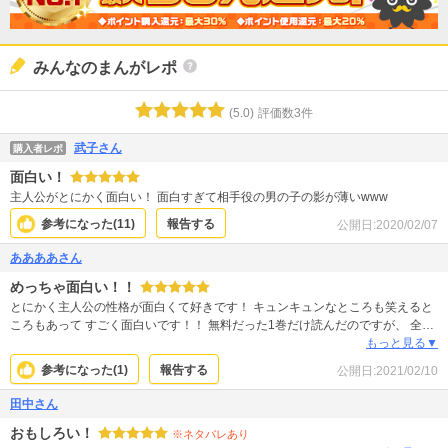
みんなのまんがレポ
(
5.0
)
評価数
3
件
武子さん
購入者レポ
面白い！
主人公がとにかく面白い！ 面白すぎて相手役の男の子の影が薄いwww
参考になった(
11
)
報告する
公開日:
2020/02/07
ああああさん
めっちゃ面白い！！
とにかく主人公の性格が面白くて好きです！ キュンキュンなところも笑えると
ころもあって すごく面白いです！！ 無料だった1巻だけ読んだのですが、 全部
読みたいと思いました！！
もっと見る▼
参考になった(
1
)
報告する
公開日:
2021/02/10
田中さん
おもしろい！
※ネタバレあり