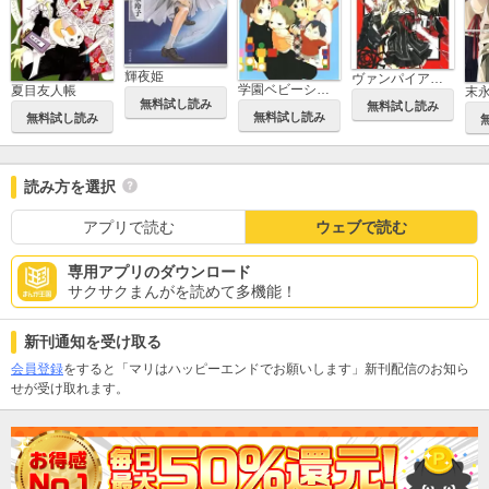
輝夜姫
ヴァンパイア騎士(ナイト)
学園ベビーシッターズ
夏目友人帳
無料試し読み
無料試し読み
無料試し読み
無料試し読み
読み方を選択
アプリで読む
ウェブで読む
専用アプリのダウンロード
サクサクまんがを読めて多機能！
新刊通知を受け取る
会員登録
をすると「マリはハッピーエンドでお願いします」新刊配信のお知ら
せが受け取れます。