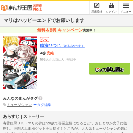
新規登録
ログイン
メニュー
マリはハッピーエンドでお願いします
無料＆割引キャンペーン
実施中！
少女
晴海ひつじ
（はるみひつじ）
4巻
完結
565人
がお気に入り登録中
みんなのまんがタグ
ミュージシャン
タグ編集
あらすじ | ストーリー
毒舌腹黒ＪＫ・マリの夢は“20歳で専業主婦になること”。おしとやか女子に擬
態し、理想の旦那様ゲットを目指す！ところが、大人気ミュージシャンの碧に