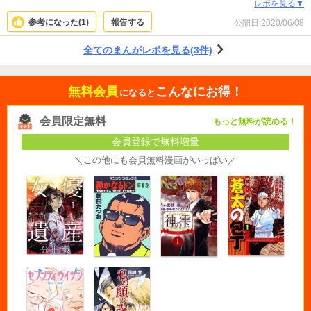
レポを見る▼
参考になった(
1
)
報告する
公開日:
2020/06/08
全てのまんがレポを見る(3件)
無料会員
こんなにお得！
になると
会員限定無料
もっと無料が読める！
会員登録で無料増量
＼この他にも会員無料漫画がいっぱい／