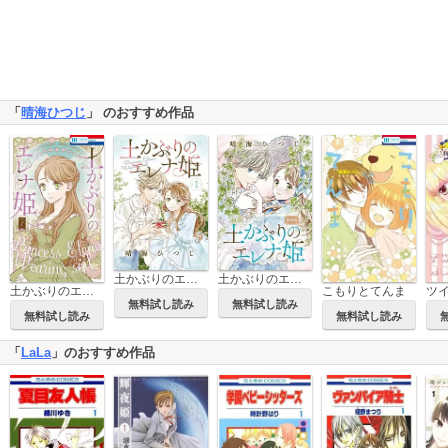
「
晴海ひつじ
」 のおすすめ作品
土かぶりのエレナ姫［1話売り］
土かぶりのエレナ姫 番外編［1話売り］
土かぶりのエレナ姫
こもりとてんま
ツ
無料試し読み
無料試し読み
無料試し読み
無料試し読み
「
LaLa
」のおすすめ作品