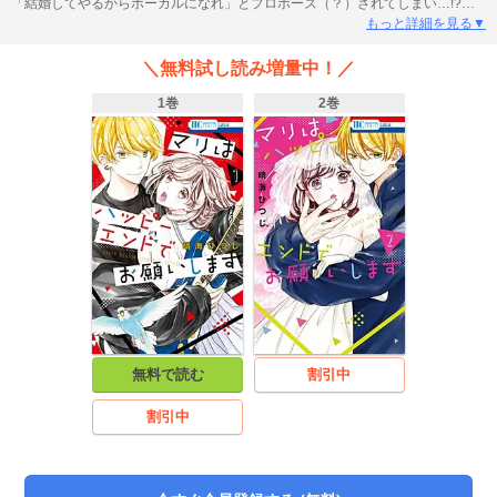
「結婚してやるからボーカルになれ」とプロポーズ（？）されてしまい…!?安
定志向腹黒ＪＫ×天才的音楽バカでこぼこコンビの不協和ラブコメ、開幕！
もっと詳細を見る▼
＼無料試し読み増量中！／
1巻
2巻
無料で読む
割引中
割引中