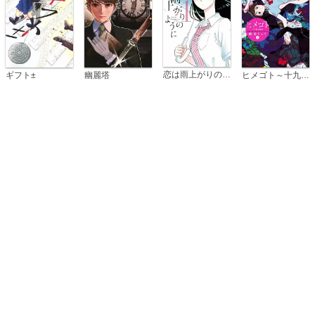
恋は雨上がりのように
ギフト±
幽麗塔
ヒメゴト～十九歳の制服～