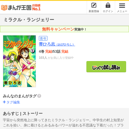
新規登録
ログイン
メニュー
ミラクル・ランジェリー
無料キャンペーン
実施中！
青年
帯ひろ志
（おびひろし）
4巻
完結
/53話
完結
103人
がお気に入り登録中
みんなのまんがタグ
タグ編集
あらすじ | ストーリー
宇宙から突然地上に降ってきたミラクル・ランジェリー。中学生の村上知里が
これを拾い、身に着けるとみるみるパワーが溢れる不思議な下着だった！プラ