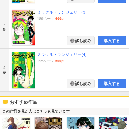
ミラクル・ランジェリー(3)
189ページ
|
600pt
3
巻
試し読み
購入する
ミラクル・ランジェリー(4)
195ページ
|
600pt
4
巻
試し読み
購入する
おすすめ作品
この作品を見た人はコチラも見ています