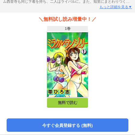
ム西音寺も同じ下着を持ち、二人はライバルに。また、知里にまとわりつく
男・工藤大助も加わり、てんやわんやの大騒動！！
もっと詳細を見る▼
＼無料試し読み増量中！／
1巻
無料で読む
今すぐ会員登録する (無料)