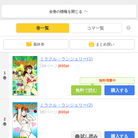
全巻の情報を
閉じる
巻一覧
コマ一覧
最終巻
まとめ買い
ミラクル・ランジェリー(1)
194ページ
|
600pt
1
巻
無料増量中
無料で読む
購入する
ミラクル・ランジェリー(2)
187ページ
|
600pt
2
巻
試し読み
購入する