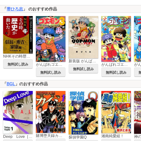
「
帯ひろ志
」 のおすすめ作品
NHKその時歴史が動いた デジタルコミック版
新装版 がんばれゴエモン ゆき姫救出絵巻
がんばれゴエモン3獅子重禄兵衛のからくり卍固め
がんばれゴエモンふぃ～ばあ
無料試し読み
無料試し読み
無料試し読み
無料試し読み
「
BGL
」のおすすめ作品
賭博堕天録カイジ 24億脱出編
湘南純愛組！
Deep Love［REAL]
神
探偵学園Q