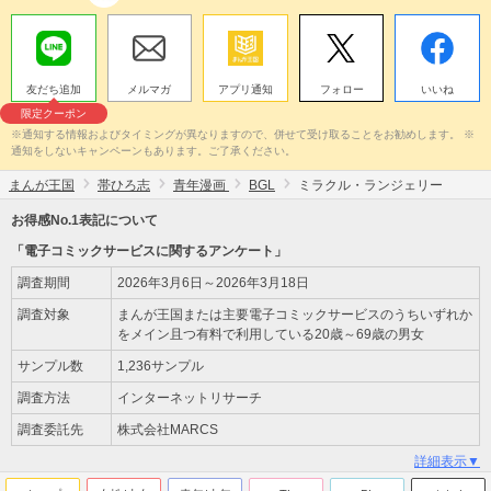
友だち追加
メルマガ
アプリ通知
フォロー
いいね
限定クーポン
※通知する情報およびタイミングが異なりますので、併せて受け取ることをお勧めします。 ※
通知をしないキャンペーンもあります。ご了承ください。
まんが王国
帯ひろ志
青年漫画
BGL
ミラクル・ランジェリー
お得感No.1表記について
「電子コミックサービスに関するアンケート」
調査期間
2026年3月6日～2026年3月18日
調査対象
まんが王国または主要電子コミックサービスのうちいずれか
をメイン且つ有料で利用している20歳～69歳の男女
サンプル数
1,236サンプル
調査方法
インターネットリサーチ
調査委託先
株式会社MARCS
詳細表示▼