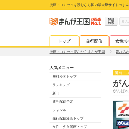
漫画・コミックを読むなら国内最大級サイトのまん
詳細
検索
トップ
先行配信
女性/
漫画・コミック読むならまんが王国
帯ひろ
人気メニュー
漫画・
無料漫画トップ
がん
ランキング
がんばれ
新刊
新刊配信予定
ジャンル
先行配信漫画トップ
女性・少女漫画トップ