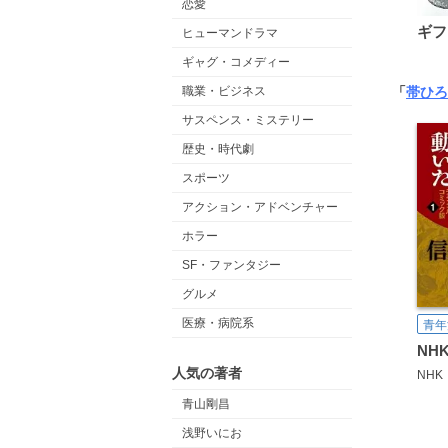
恋愛
ギフ
ヒューマンドラマ
ギャグ・コメディー
職業・ビジネス
「
帯ひろ
サスペンス・ミステリー
歴史・時代劇
スポーツ
アクション・アドベンチャー
ホラー
SF・ファンタジー
グルメ
医療・病院系
青年
人気の著者
NHK
青山剛昌
浅野いにお