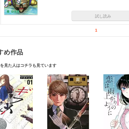
試し読み
1
すめ作品
を見た人はコチラも見ています