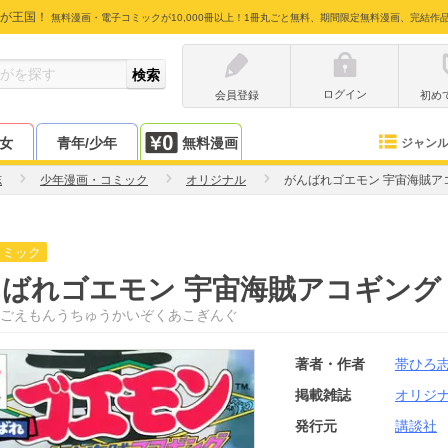
が王国！
無料漫画・電子コミックが10,000冊以上！1冊丸ごと無料、期間限定無料漫画、完結作
ログイン
会員登録
初め
少女
青年/少年
無料漫画
ジャン
志
少年漫画・コミック
オリジナル
がんばれゴエモン 宇宙海賊ア
コミック
ばれゴエモン 宇宙海賊アコギング
ごえもんうちゅうかいぞくあこぎんぐ
著者・作者
帯ひろ
掲載雑誌
オリジ
発行元
講談社