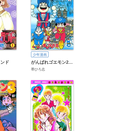
少年漫画
ランド
がんばれゴエモン2奇天烈将軍マッギネス編
帯ひろ志