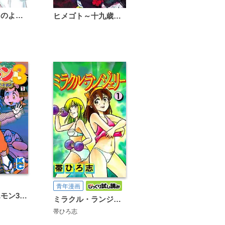
恋は雨上がりのように
ヒメゴト～十九歳の制服～
青年漫画
たかや健二
井上大助
本山一城
帯ひろ志
沖隆次
沖圭一郎
池原しげと
宮前
がんばれゴエモン3獅子重禄兵衛のからくり卍固め
ミラクル・ランジェリー
帯ひろ志