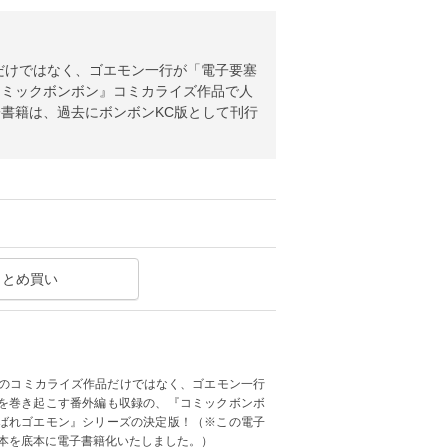
だけではなく、ゴエモン一行が「電子要塞
コミックボンボン』コミカライズ作品で人
書籍は、過去にボンボンKC版として刊行
まとめ買い
』のコミカライズ作品だけではなく、ゴエモン一行
を巻き起こす番外編も収録の、『コミックボンボ
ばれゴエモン』シリーズの決定版！（※この電子
本を底本に電子書籍化いたしました。）