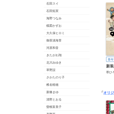
石田スイ
石田拓実
海野つなみ
楳図かずお
大久保ヒロミ
御茶漬海苔
河原和音
きたがわ翔
青年
北川みゆき
草野誼
帯ひ
さかたのり子
椎名軽穂
新條まゆ
「
オリジ
清野とおる
曽根富美子