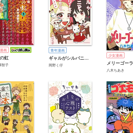
漫画
青年漫画
少女漫画
の虹
ギャルがシルバニアファミリーを溺愛したら。#ギャルバニア
メリーゴー
満智子
岡野く仔
八木ちあき