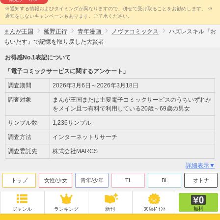
※通知する情報およびタイミングが異なりますので、併せて受け取ることをお勧めします。 ※
通知をしないキャンペーンもあります。ご了承ください。
まんが王国
延野正行
青年漫画
ノヴァコミックス
ハズレスキル『お
もいだす』で記憶を取り戻した大賢者
お得感No.1表記について
「電子コミックサービスに関するアンケート」
調査期間
2026年3月6日～2026年3月18日
調査対象
まんが王国または主要電子コミックサービスのうちいずれか
をメイン且つ有料で利用している20歳～69歳の男女
サンプル数
1,236サンプル
調査方法
インターネットリサーチ
調査委託先
株式会社MARCS
詳細表示▼
トップ
女性/少女
青年/少年
TL
BL
オトナ
無料
ジャンル
ランキング
新刊
来店ﾎﾟｲﾝﾄ