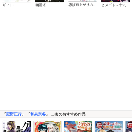
恋は雨上がりのように
ギフト±
幽麗塔
ヒメゴト～十九歳の制服～
「
延野正行
」 「
和泉宗谷
」
のおすすめ作品
…他