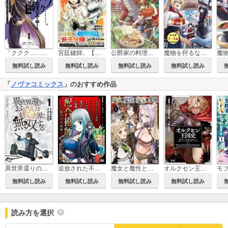
「ククク……。奴は四天王の中でも最弱」と解雇された俺、なぜか勇者と聖女の師匠になる
宮廷鍵師、【時間停止（ロック）】と【分子分解（リリース）】の能力を隠していたら追放される～封印していた魔王が暴れ出したみたいだけど、S級冒険者とダンジョン制覇するのでもう遅いです～
公爵家の料理番様 ～300年生きる小さな料理人～
魔物を狩るなと言われた最強ハンター、料理ギルドに転職する～好待遇な上においしいものまで食べれて幸せです～（ノヴァコミックス）【合本版】
無料試し読み
無料試し読み
無料試し読み
無料試し読み
「
ノヴァコミックス
」のおすすめ作品
異世界還りのおっさんは終末世界で無双する(ノヴァコミックス)
追放された不遇職『テイマー』ですが、2つ目の職業が万能職『配合術師』だったので俺だけの最強パーティを作ります（ノヴァコミックス）
魔女と魔性と魔宝の楽園
オルクセン王国史～野蛮なオークの国は、如何にして平和なエルフの国を焼き払うに至ったか～（ノヴァコミックス）
無料試し読み
無料試し読み
無料試し読み
無料試し読み
読み方を選択