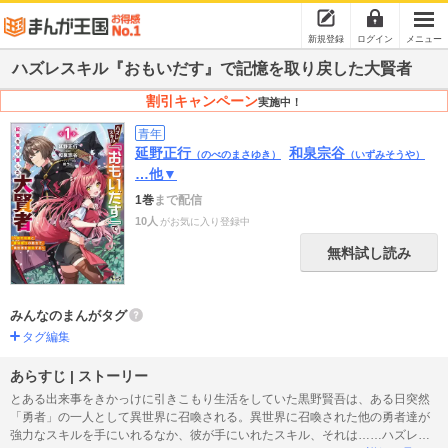
新規登録
ログイン
メニュー
ハズレスキル『おもいだす』で記憶を取り戻した大賢者
割引キャンペーン
実施中！
青年
延野正行
和泉宗谷
（のべのまさゆき）
（いずみそうや）
…他▼
1巻
まで配信
10人
がお気に入り登録中
無料試し読み
みんなのまんがタグ
タグ編集
あらすじ | ストーリー
とある出来事をきかっけに引きこもり生活をしていた黒野賢吾は、ある日突然
「勇者」の一人として異世界に召喚される。異世界に召喚された他の勇者達が
強力なスキルを手にいれるなか、彼が手にいれたスキル、それは……ハズレス