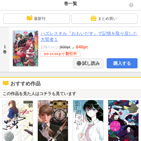
巻一覧
最新刊
まとめ買い
ハズレスキル『おもいだす』で記憶を取り戻した
大賢者１
640pt
1
178ページ
|
800pt
→
巻
割引中
8/9 23:59まで
試し読み
購入する
おすすめ作品
この作品を見た人はコチラも見ています