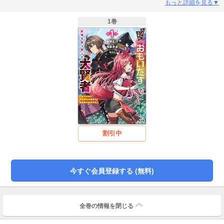
キル【おもいだす】だった。ハズレ勇者だと言われ見放された黒野は王宮から
もっと詳細を見る▼
追放され、冒険者になることに。しかし、魔獣に襲われ死を意識したとき、
――【おもいだす】スキルが発動。【おもいだす】によって、黒野は現代世界
1巻
に転生する以前にも前世があったこと、それが異世界で最強と称賛された大賢
者であったことを思い出し、窮地を脱する。黒野はスキル【おもいだす】の力
によって同じく記憶を取り戻した獣人ミィミを連れ、再び大賢者となるための
旅に出るのだがーー前世の記憶を持つ元大賢者の現代知識×異世界知識による英
雄譚開幕!!
割引中
今すぐ会員登録する (無料)
全巻の情報を
閉じる