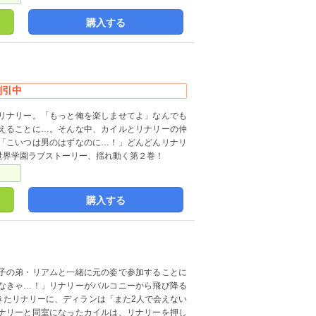
購入する
割引中
リナリー。「もっと俺を楽しませてよ」なんでも
えることに…。そんな中、カイルとリナリーの仲
「こいつは男のはずなのに…！」どんどんリナリ
世界学園ラブストーリー、揺れ動く第２巻！
購入する
子の弟・リアムと一緒に元の姿で参加することに
なきゃ…！」リナリーがバルコニーから飛び降る
きたリナリーに、ディランは「また2人で会えない
ナリーと同室になったカイルは、リナリーを押し