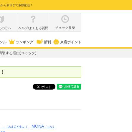
品から新刊まで多数配信！
チェック履歴
ての方へ
ヘルプ/よくある質問
ンル
ランキング
新刊
来店ポイント
男装する理由(コミック)
中！
)
イ．
MONA
（あまみやれい）
（もな）