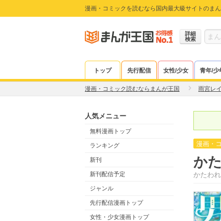
漫画・コミックを読むなら国内最大級サイトのまん
詳細
検索
トップ
先行配信
女性/少女
青年/少
漫画・コミック読むならまんが王国
雨宮レ
人気メニュー
無料漫画トップ
漫画・
ランキング
かた
新刊
新刊配信予定
かたわれ
ジャンル
先行配信漫画トップ
女性・少女漫画トップ