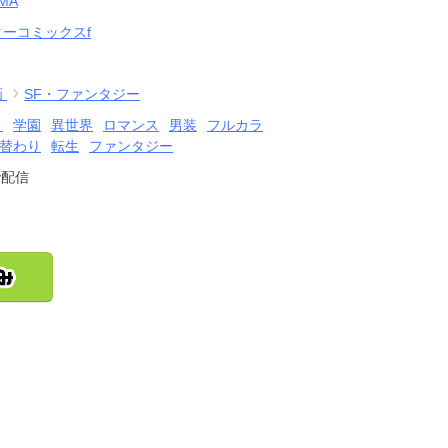
IMA
ーコミックスf
画
SF・ファンタジー
メ
学園
異世界
ロマンス
男装
フルカラ
替わり
転生
ファンタジー
で配信