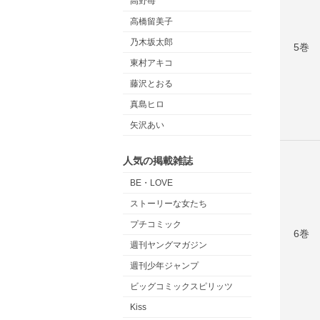
高野苺
高橋留美子
乃木坂太郎
5巻
東村アキコ
藤沢とおる
真島ヒロ
矢沢あい
人気の掲載雑誌
BE・LOVE
ストーリーな女たち
プチコミック
6巻
週刊ヤングマガジン
週刊少年ジャンプ
ビッグコミックスピリッツ
Kiss