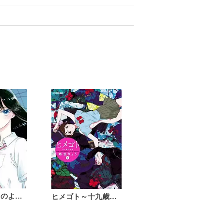
恋は雨上がりのように
ヒメゴト～十九歳の制服～