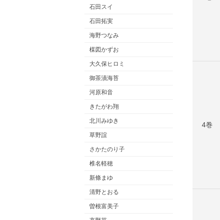
石田スイ
石田拓実
海野つなみ
楳図かずお
大久保ヒロミ
御茶漬海苔
河原和音
きたがわ翔
北川みゆき
4巻
草野誼
さかたのり子
椎名軽穂
新條まゆ
清野とおる
曽根富美子