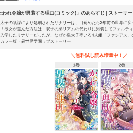
たわれ令嬢が男装する理由(コミック)」のあらすじ | ストーリー
皇太子の陰謀により処刑されたリナリーは、目覚めたら3年前の世界に戻
る！彼女が選んだ方法は…双子の弟リアムの代わりに男装してフォルテ
て入学したリナリーだったが、なぜか皇太子率いる4人組「ファシアス」
ルカラー版・異世界学園ラブストーリー！
＼無料試し読み増量中！／
1巻
2巻