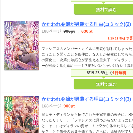
無料で読む
かたわれ令嬢が男装する理由(コミック)(2)
168ページ |
900pt
→
630pt
8/19 23:59まで
ファシアスのメンバー・カイルに男装がばれてしまった
言うことを聞くことを条件に、なんとか秘密にしてもら
の変化に、次第に嫉妬心が芽生える皇太子・ディラン。
ーが可愛く見え始め――！？絶対バレちゃいけない！異
8/19 23:59
まで
1冊無料
無料で読む
かたわれ令嬢が男装する理由(コミック)(3)
168ページ |
900pt
皇太子・ディランから招待された王家主催の夜会に、双
なったリナリー。「ファシアスに見つからないようにし
と、そこにはディランの姿が…！上空から体当たりして
か？」と予想外の言葉を発する。さらに、遠征合宿でリ