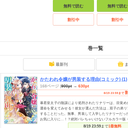
無料で読む
無料で読む
割引中
割引中
巻一覧
最新刊
かたわれ令嬢が男装する理由(コミック) (1)
168ページ |
900pt
→
630pt
8/19 23:59まで
暴君皇太子の陰謀により処刑されたリナリーは、目覚め
運命を変えてみせる！彼女が選んだ方法は…双子の弟リ
することだった。無事、男装して入学したリナリーだっ
お気に入りに…！？絶対バレちゃいけないフルカラー版
8/19 23:59
まで
1冊無料