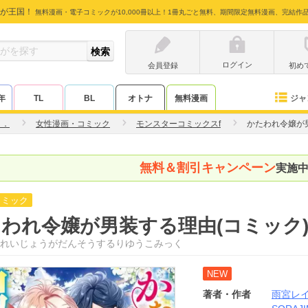
が王国！
無料漫画・電子コミックが10,000冊以上！1冊丸ごと無料、期間限定無料漫画、完結作
ログイン
会員登録
初め
ジャ
年
TL
BL
オトナ
無料漫画
イ．
女性漫画・コミック
モンスターコミックスf
かたわれ令嬢が
無料＆割引キャンペーン
実施
コミック
われ令嬢が男装する理由(コミック
れいじょうがだんそうするりゆうこみっく
NEW
著者・作者
雨宮レ