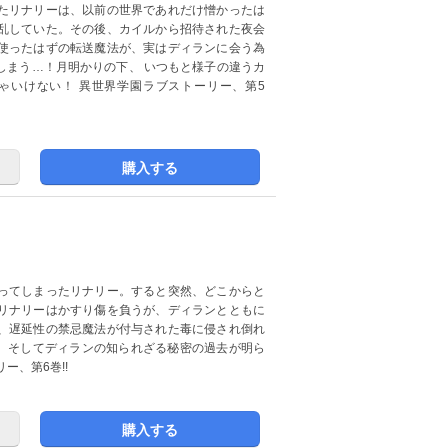
たリナリーは、以前の世界であれだけ憎かったは
乱していた。その後、カイルから招待された夜会
使ったはずの転送魔法が、実はディランに会う為
しまう…！月明かりの下、 いつもと様子の違うカ
ゃいけない！ 異世界学園ラブストーリー、第5
購入する
ってしまったリナリー。すると突然、どこからと
リナリーはかすり傷を負うが、ディランとともに
、遅延性の禁忌魔法が付与された毒に侵され倒れ
在、そしてディランの知られざる秘密の過去が明ら
ー、第6巻!!
購入する