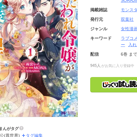
SORAJ
掲載雑誌
モンスタ
発行元
双葉社
ジャンル
女性漫
キーワード
ラブコ
ー
入れ
配信
6巻
ま
945人
がお気に入り登録中
まんがタグ
公(異世界)
タグ編集