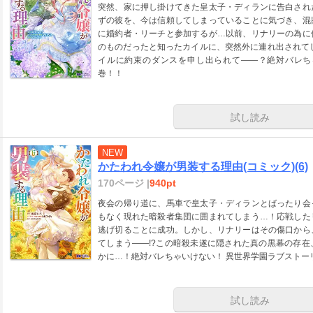
突然、家に押し掛けてきた皇太子・ディランに告白され
ずの彼を、今は信頼してしまっていることに気づき、混
に婚約者・リーチと参加するが…以前、リナリーの為に
のものだったと知ったカイルに、突然外に連れ出されて
イルに約束のダンスを申し出られて――？絶対バレち
巻！！
試し読み
NEW
かたわれ令嬢が男装する理由(コミック)(6)
170ページ |
940pt
夜会の帰り道に、馬車で皇太子・ディランとばったり会
もなく現れた暗殺者集団に囲まれてしまう…！応戦した
逃げ切ることに成功。しかし、リナリーはその傷口から
てしまう――!?この暗殺未遂に隠された真の黒幕の存
かに…！絶対バレちゃいけない！ 異世界学園ラブストーリ
試し読み