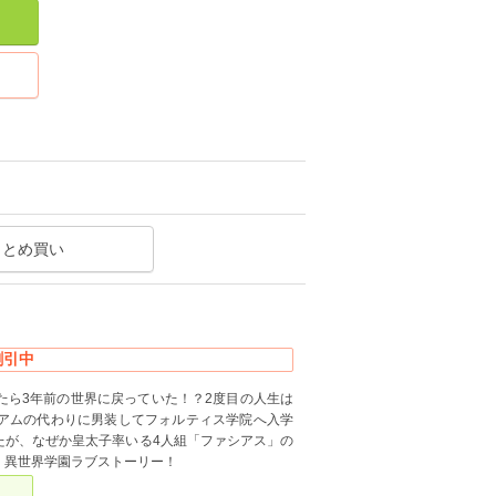
まとめ買い
割引中
たら3年前の世界に戻っていた！？2度目の人生は
アムの代わりに男装してフォルティス学院へ入学
たが、なぜか皇太子率いる4人組「ファシアス」の
・異世界学園ラブストーリー！