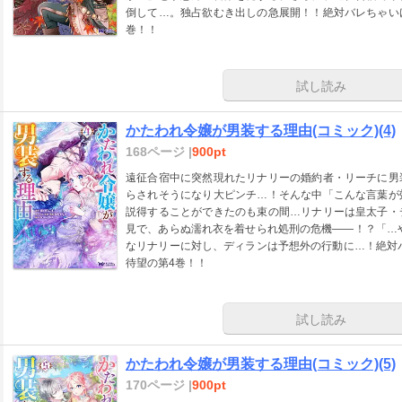
倒して…。独占欲むき出しの急展開！！絶対バレちゃい
巻！！
試し読み
かたわれ令嬢が男装する理由(コミック)(4)
168ページ |
900pt
遠征合宿中に突然現れたリナリーの婚約者・リーチに男
らされそうになり大ピンチ…！そんな中「こんな言葉が
説得することができたのも束の間…リナリーは皇太子・
見で、あらぬ濡れ衣を着せられ処刑の危機――！？「…
なリナリーに対し、ディランは予想外の行動に…！絶対
待望の第4巻！！
試し読み
かたわれ令嬢が男装する理由(コミック)(5)
170ページ |
900pt