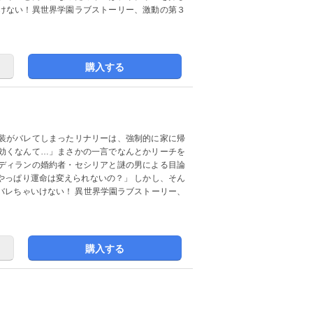
けない！異世界学園ラブストーリー、激動の第３
購入する
装がバレてしまったリナリーは、強制的に家に帰
効くなんて…」まさかの一言でなんとかリーチを
ディランの婚約者・セシリアと謎の男による目論
やっぱり運命は変えられないの？」 しかし、そん
バレちゃいけない！ 異世界学園ラブストーリー、
購入する