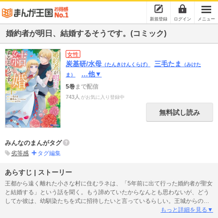
新規登録
ログイン
メニュー
婚約者が明日、結婚するそうです。(コミック)
女性
炭基研/水母
三毛たま
（たんきけんくらげ）
（みけた
…他▼
ま）
5巻
まで配信
743人
がお気に入り登録中
無料試し読み
みんなのまんがタグ
劣等感
タグ編集
あらすじ | ストーリー
王都から遠く離れた小さな村に住むラネは、「5年前に出て行った婚約者が聖女
と結婚する」という話を聞く。もう諦めていたからなんとも思わないが、どう
してか彼は、幼馴染たちを式に招待したいと言っているらしい。王城からの招
きを断るわけにはいかず、婚約者と聖女の結婚式に参列することになったラ
もっと詳細を見る▼