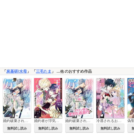
「
炭基研/水母
」 「
三毛たま
」
のおすすめ作品
…他
婚約破棄されたので、好きにすることにした。
婚約者が浮気相手と駆け落ちしました。王子殿下に溺愛されて幸せなので、今さら戻りたいと言われても困ります。
婚約破棄されたので、好きにすることにした。 分冊版
冷遇されるお飾り王妃になるはずでしたが、初恋の王子様に攫われました！
無料試し読み
無料試し読み
無料試し読み
無料試し読み