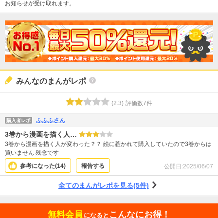
お知らせが受け取れます。
みんなのまんがレポ
(
2.3
)
評価数
7
件
ふふふさん
購入者レポ
3巻から漫画を描く人…
3巻から漫画を描く人が変わった？？ 絵に惹かれて購入していたので3巻からは
買いません 残念です
参考になった(
14
)
報告する
公開日:
2025/06/07
全てのまんがレポを見る(5件)
無料会員
こんなにお得！
になると