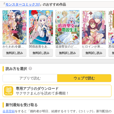
「
モンスターコミックスf
」のおすすめ作品
かたわれ令嬢が男装する理由(コミック)
関係改善をあきらめて距離をおいたら、塩対応だった婚約者が絡んでくるようになりました(コミック)
追放聖女のどろんこ農園生活～いつのまにか隣国を救ってしまいました～(コミック)
ヒロインが来る前に妊娠しました 詰んだはずの悪役令嬢ですが、どうやら違うようです(コミック)
無料試し読み
無料試し読み
無料試し読み
無料試し読み
読み方を選択
アプリで読む
ウェブで読む
専用アプリのダウンロード
サクサクまんがを読めて多機能！
新刊通知を受け取る
会員登録
をすると「婚約者が明日、結婚するそうです。(コミック)」新刊配信の