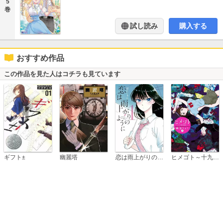
5
巻
試し読み
購入する
おすすめ作品
この作品を見た人はコチラも見ています
恋は雨上がりのように
ギフト±
幽麗塔
ヒメゴト～十九歳の制服～