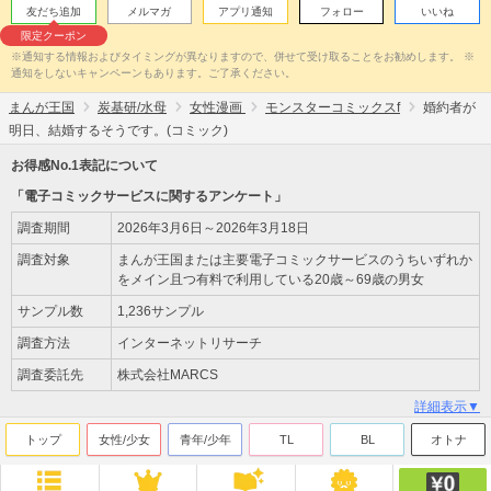
友だち追加
メルマガ
アプリ通知
フォロー
いいね
限定クーポン
※通知する情報およびタイミングが異なりますので、併せて受け取ることをお勧めします。 ※
通知をしないキャンペーンもあります。ご了承ください。
まんが王国
炭基研/水母
女性漫画
モンスターコミックスf
婚約者が
明日、結婚するそうです。(コミック)
お得感No.1表記について
「電子コミックサービスに関するアンケート」
調査期間
2026年3月6日～2026年3月18日
調査対象
まんが王国または主要電子コミックサービスのうちいずれか
をメイン且つ有料で利用している20歳～69歳の男女
サンプル数
1,236サンプル
調査方法
インターネットリサーチ
調査委託先
株式会社MARCS
詳細表示▼
トップ
女性/少女
青年/少年
TL
BL
オトナ