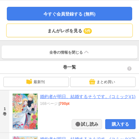
ネ。暗い気持ちで出向いた王都である人と出会い、彼女の運命は大きく変わっ
ていく――。不幸の中にいたラネが、真実の愛を手に入れる、ハッピーエンド
ロマンス！
今すぐ会員登録する (無料)
まんがレポを見る
5件
全巻の情報を
閉じる
巻一覧
最新刊
まとめ買い
婚約者が明日、結婚するそうです。(コミック)(1)
168ページ
|
700pt
1
巻
試し読み
購入する