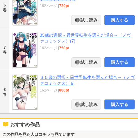
6
162ページ
|
720pt
巻
試し読み
購入する
35歳の選択～異世界転生を選んだ場合～（ノヴ
ァコミックス）(7)
7
162ページ
|
750pt
巻
試し読み
購入する
３５歳の選択～異世界転生を選んだ場合～（ノヴ
ァコミックス）８
8
162ページ
|
800pt
巻
試し読み
購入する
おすすめ作品
この作品を見た人はコチラも見ています