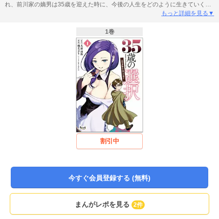
れ、前川家の嫡男は35歳を迎えた時に、今後の人生をどのように生きていくか
3つの選択肢から選べると告げる。1つ目は「このまま生きる( 超能力のおまけ
もっと詳細を見る▼
付き) 」、2つ目は「小学生からやり直す( 記憶は引き継ぎ) 」、3つ目は「剣と
魔法の異世界に若者として転生」。悩んだ末に大吉が選んだのは、剣と魔法の
1巻
異世界で生きていくという道だった！オルギスノベルで人気のタイトル、つい
にコミカライズ!!
割引中
今すぐ会員登録する (無料)
まんがレポを見る
2件