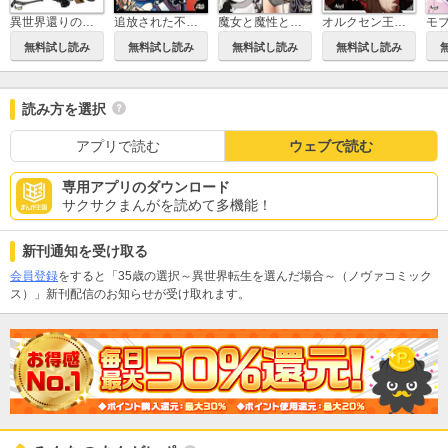
異世界還りのおっさんは終末世界で無双する(ノヴァコミックス)
追放された不遇職『テイマー』ですが、2つ目の職業が万能職『配合術師』だったので俺だけの最強パーティを作ります（ノヴァコミックス）
魔女と魔性と魔宝の楽園
オルクセン王国史～野蛮なオークの国は、如何にして平和なエルフの国を焼き払うに至ったか～（ノヴァコミックス）
無料試し読み
無料試し読み
無料試し読み
無料試し読み
読み方を選択
アプリで読む
ウェブで読む
専用アプリのダウンロード
サクサクまんがを読めて多機能！
新刊通知を受け取る
会員登録
をすると「35歳の選択～異世界転生を選んだ場合～（ノヴァコミック
ス）」新刊配信のお知らせが受け取れます。