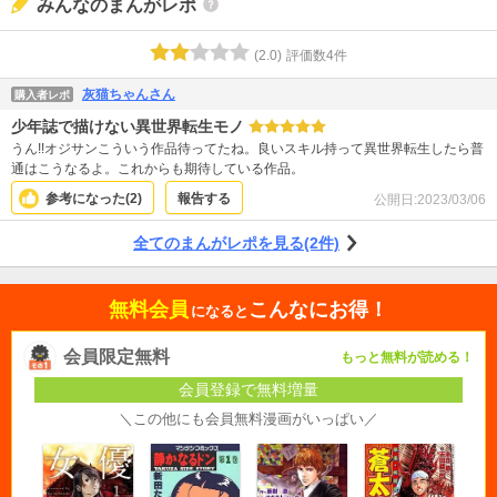
みんなのまんがレポ
(
2.0
)
評価数
4
件
灰猫ちゃんさん
購入者レポ
少年誌で描けない異世界転生モノ
うん!!オジサンこういう作品待ってたね。良いスキル持って異世界転生したら普
通はこうなるよ。これからも期待している作品。
参考になった(
2
)
報告する
公開日:
2023/03/06
全てのまんがレポを見る(2件)
無料会員
こんなにお得！
になると
会員限定無料
もっと無料が読める！
会員登録で無料増量
＼この他にも会員無料漫画がいっぱい／