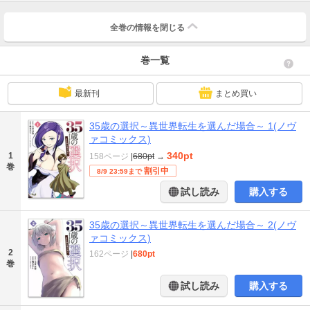
全巻の情報を
閉じる
巻一覧
最新刊
まとめ買い
35歳の選択～異世界転生を選んだ場合～ 1(ノヴ
ァコミックス)
340pt
1
158ページ
|
680pt
→
巻
割引中
8/9 23:59まで
試し読み
購入する
35歳の選択～異世界転生を選んだ場合～ 2(ノヴ
ァコミックス)
2
162ページ
|
680pt
巻
試し読み
購入する