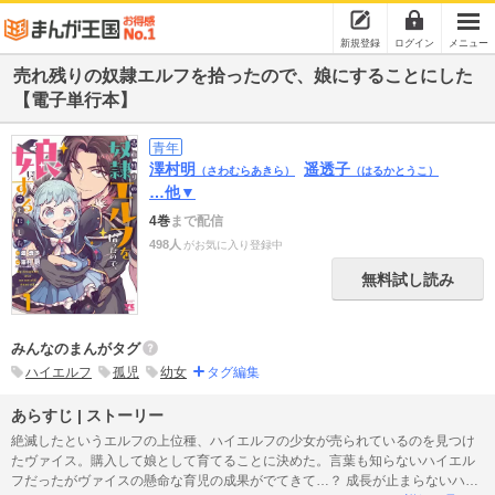
新規登録
ログイン
メニュー
売れ残りの奴隷エルフを拾ったので、娘にすることにした
【電子単行本】
青年
澤村明
遥透子
（さわむらあきら）
（はるかとうこ）
…他▼
4巻
まで配信
498人
がお気に入り登録中
無料試し読み
みんなのまんがタグ
ハイエルフ
孤児
幼女
タグ編集
あらすじ | ストーリー
絶滅したというエルフの上位種、ハイエルフの少女が売られているのを見つけ
たヴァイス。購入して娘として育てることに決めた。言葉も知らないハイエル
フだったがヴァイスの懸命な育児の成果がでてきて…？ 成長が止まらないハイ