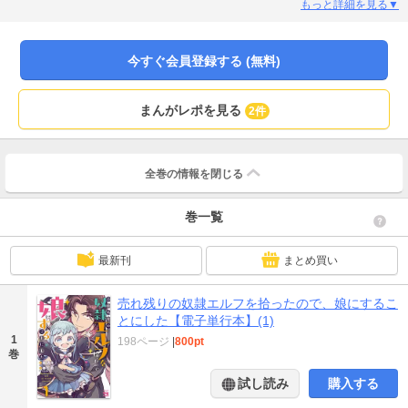
エルフから目が離せないっっ！
もっと詳細を見る▼
今すぐ会員登録する (無料)
まんがレポを見る
2件
全巻の情報を
閉じる
巻一覧
最新刊
まとめ買い
売れ残りの奴隷エルフを拾ったので、娘にするこ
とにした【電子単行本】(1)
1
198ページ
|
800pt
巻
試し読み
購入する