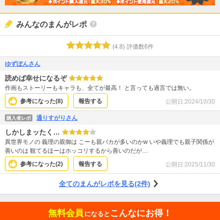
みんなのまんがレポ
(
4.8
)
評価数
6
件
ゆずぽんさん
読めば幸せになるぞ
作画もストーリーもキャラも、全てが最高！ と言っても過言では無い。
参考になった(
8
)
報告する
公開日:
2024/10/30
通りすがりさん
購入者レポ
しかしまッたく…
異世界モノの 義理の親御は こーも親バカが多いのかw いや義理でも親子関係が
善いのは 観てるほーはホッコリするから善いのだが…
参考になった(
2
)
報告する
公開日:
2025/11/30
全てのまんがレポを見る(2件)
無料会員
こんなにお得！
になると