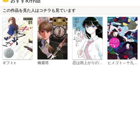
おすすめ作品
この作品を見た人はコチラも見ています
恋は雨上がりのように
ギフト±
幽麗塔
ヒメゴト～十九歳の制服～