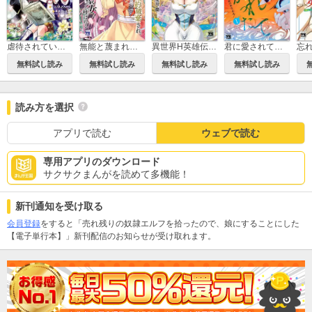
虐待されていた商家の令嬢は聖女の力を手に入れ、無自覚に容赦なく逆襲する【電子単行本】
無能と蔑まれた令嬢は婚約破棄され、辺境の聖女と呼ばれる～傲慢な婚約者を捨て、護衛騎士と幸せになります～【電子単行本】
異世界H英雄伝 ～美少女戦士たちは最強軍師の無茶なお願いに逆らえない～
君に愛されて痛かった【秋田書店版】【電子単行本】
無料試し読み
無料試し読み
無料試し読み
無料試し読み
読み方を選択
アプリで読む
ウェブで読む
専用アプリのダウンロード
サクサクまんがを読めて多機能！
新刊通知を受け取る
会員登録
をすると「売れ残りの奴隷エルフを拾ったので、娘にすることにした
【電子単行本】」新刊配信のお知らせが受け取れます。