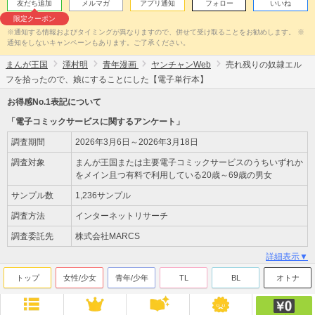
友だち追加
メルマガ
アプリ通知
フォロー
いいね
限定クーポン
※通知する情報およびタイミングが異なりますので、併せて受け取ることをお勧めします。 ※
通知をしないキャンペーンもあります。ご了承ください。
まんが王国
澤村明
青年漫画
ヤンチャンWeb
売れ残りの奴隷エル
フを拾ったので、娘にすることにした【電子単行本】
お得感No.1表記について
「電子コミックサービスに関するアンケート」
調査期間
2026年3月6日～2026年3月18日
調査対象
まんが王国または主要電子コミックサービスのうちいずれか
をメイン且つ有料で利用している20歳～69歳の男女
サンプル数
1,236サンプル
調査方法
インターネットリサーチ
調査委託先
株式会社MARCS
詳細表示▼
トップ
女性/少女
青年/少年
TL
BL
オトナ