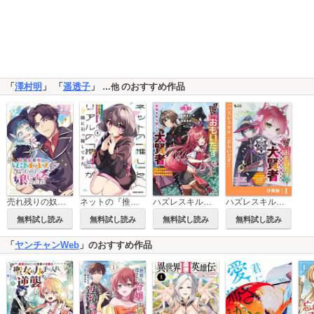
「
澤村明
」 「
遥透子
」
のおすすめ作品
…他
売れ残りの奴隷エルフを拾ったので、娘にすることにした(話売り)
ネットの『推し』とリアルの『推し』が隣に引っ越してきた
ハズレスキル『おもいだす』で記憶を取り戻した大賢者
ハズレスキル『おもいだす』で記憶を取り戻した大賢者【分冊版】
無料試し読み
無料試し読み
無料試し読み
無料試し読み
「
ヤンチャンWeb
」のおすすめ作品