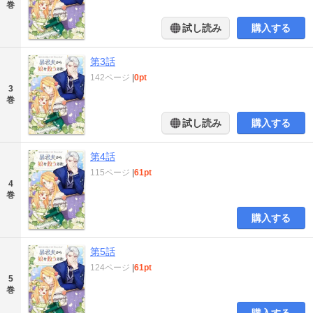
巻
試し読み
購入する
第3話
142ページ
|
0pt
3
巻
試し読み
購入する
第4話
115ページ
|
61pt
4
巻
購入する
第5話
124ページ
|
61pt
5
巻