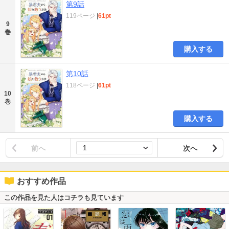
第9話
119ページ
|
61pt
9
巻
購入する
第10話
118ページ
|
61pt
10
巻
購入する
前へ
次へ
おすすめ作品
この作品を見た人はコチラも見ています