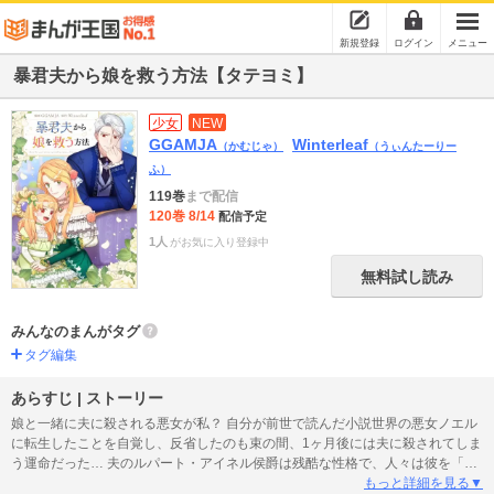
新規登録
ログイン
メニュー
暴君夫から娘を救う方法【タテヨミ】
少女
NEW
GGAMJA
Winterleaf
（かむじゃ）
（うぃんたーりー
ふ）
119巻
まで配信
120巻 8/14
配信予定
1人
がお気に入り登録中
無料試し読み
みんなのまんがタグ
タグ編集
あらすじ | ストーリー
娘と一緒に夫に殺される悪女が私？ 自分が前世で読んだ小説世界の悪女ノエル
に転生したことを自覚し、反省したのも束の間、1ヶ月後には夫に殺されてしま
う運命だった… 夫のルパート・アイネル侯爵は残酷な性格で、人々は彼を「戦
争狂」と呼んでいた。娘と生き残るため改心し、必死にルパートに取り入ろう
もっと詳細を見る▼