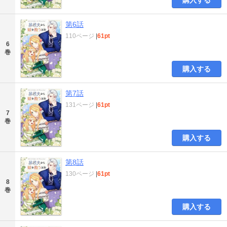
購入する
第6話
110ページ
|
61pt
6
巻
購入する
第7話
131ページ
|
61pt
7
巻
購入する
第8話
130ページ
|
61pt
8
巻
購入する