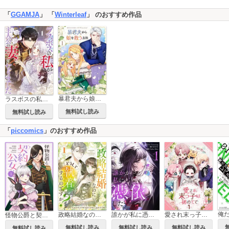
「
GGAMJA
」 「
Winterleaf
」 のおすすめ作品
暴君夫から娘を救う方法
ラスボスの私が主人公の妻になりました
無料試し読み
無料試し読み
「
piccomics
」のおすすめ作品
政略結婚なのにどうして執着するのですか？
誰かが私に憑依した
愛され末っ子は初めてで
怪物公爵と契約公女
無料試し読み
無料試し読み
無料試し読み
無料試し読み