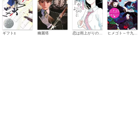
恋は雨上がりのように
ギフト±
幽麗塔
ヒメゴト～十九歳の制服～