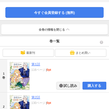
とするが、悪女の変身は誤解を招くばかりで… 改心するのは簡単だけど、生き
残るのは難しい！？果たしてノエルの運命は！※配信停止後、この話は閲覧不
可となります。
今すぐ会員登録する (無料)
全巻の情報を
閉じる
巻一覧
最新刊
まとめ買い
第1話
116ページ
|
0pt
1
巻
試し読み
購入する
第2話
130ページ
|
0pt
2