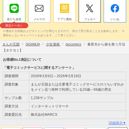
友だち追加
メルマガ
アプリ通知
フォロー
いいね
限定クーポン
※通知する情報およびタイミングが異なりますので、併せて受け取ることをお勧めします。 ※
通知をしないキャンペーンもあります。ご了承ください。
まんが王国
GGAMJA
少女漫画
piccomics
暴君夫から娘を救う方法
【タテヨミ】
お得感No.1表記について
「電子コミックサービスに関するアンケート」
調査期間
2026年3月6日～2026年3月18日
調査対象
まんが王国または主要電子コミックサービスのうちいずれか
をメイン且つ有料で利用している20歳～69歳の男女
サンプル数
1,236サンプル
調査方法
インターネットリサーチ
調査委託先
株式会社MARCS
詳細表示▼