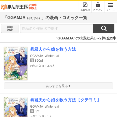
新規登録
ログイン
メニュー
「GGAMJA
」の漫画・コミック一覧
（かむじゃ）
詳細
検索
"GGAMJA"
の検索結果
1～2件/全2件
暴君夫から娘を救う方法
GGAMJA
Winterleaf
890pt
巻
お気に入り：326人
あらすじを見る▼
暴君夫から娘を救う方法【タテヨミ】
GGAMJA
Winterleaf
0pt
巻
お気に入り：1人