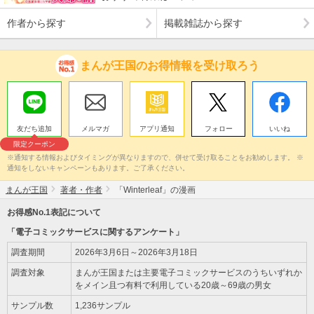
作者から探す
掲載雑誌から探す
まんが王国のお得情報を受け取ろう
友だち追加
メルマガ
アプリ通知
フォロー
いいね
限定クーポン
※通知する情報およびタイミングが異なりますので、併せて受け取ることをお勧めします。 ※
通知をしないキャンペーンもあります。ご了承ください。
まんが王国
著者・作者
「Winterleaf」の漫画
お得感No.1表記について
「電子コミックサービスに関するアンケート」
調査期間
2026年3月6日～2026年3月18日
調査対象
まんが王国または主要電子コミックサービスのうちいずれか
をメイン且つ有料で利用している20歳～69歳の男女
サンプル数
1,236サンプル