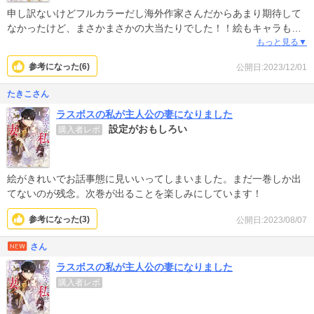
申し訳ないけどフルカラーだし海外作家さんだからあまり期待して
なかったけど、まさかまさかの大当たりでした！！絵もキャラもス
トーリーも大道の悪役令嬢ものなんだけど、それだけじゃなく、話
もっと見る▼
の流れも違和感なく読めて一気に引き込まれました！！何よりキャ
参考になった(
6
)
公開日:2023/12/01
ラが魅力的でカッコいいし可愛いしで眼福^ ^ 次巻が出るまで繰り返
し読み返して待ちたいと思います♪
たきこさん
ラスボスの私が主人公の妻になりました
設定がおもしろい
購入者レポ
絵がきれいでお話事態に見いいってしまいました。まだ一巻しか出
てないのが残念。次巻が出ることを楽しみにしています！
参考になった(
3
)
公開日:2023/08/07
さん
ラスボスの私が主人公の妻になりました
購入者レポ