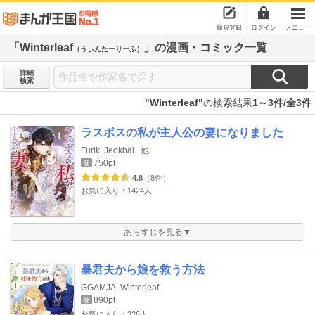
新規登録
ログイン
メニュー
「Winterleaf
」の漫画・コミック一覧
（うぃんたーりーふ）
詳細
検索
"Winterleaf"
の検索結果
1～3件/全3件
ラスボスの私が主人公の妻になりました
Furik
Jeokbal
他
750pt
巻
4.8
（8件）
お気に入り：1424人
あらすじを見る▼
暴君夫から娘を救う方法
GGAMJA
Winterleaf
890pt
巻
お気に入り：326人