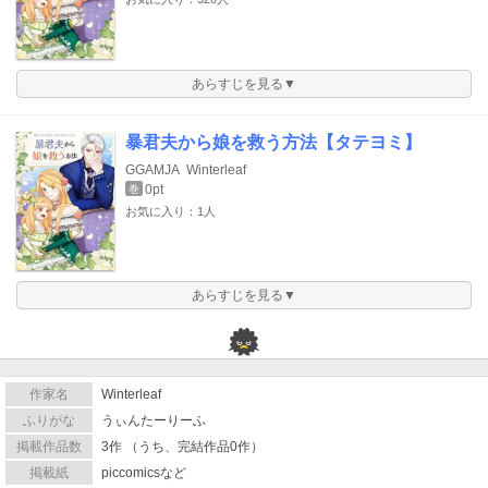
あらすじを見る▼
暴君夫から娘を救う方法【タテヨミ】
GGAMJA
Winterleaf
0pt
巻
お気に入り：1人
あらすじを見る▼
作家名
Winterleaf
ふりがな
うぃんたーりーふ
掲載作品数
3作 （うち、完結作品0作）
掲載紙
piccomicsなど