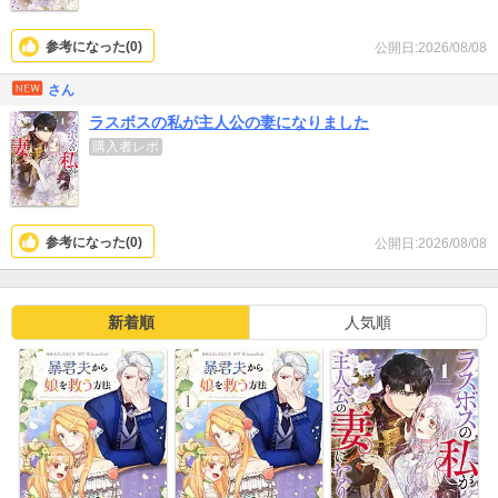
参考になった(
0
)
公開日:2026/08/08
さん
ラスボスの私が主人公の妻になりました
購入者レポ
参考になった(
0
)
公開日:2026/08/08
新着順
人気順