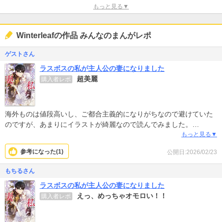
もっと見る▼
Winterleafの作品 みんなのまんがレポ
ゲストさん
ラスボスの私が主人公の妻になりました
超美麗
購入者レポ
海外ものは値段高いし、ご都合主義的になりがちなので避けていた
のですが、あまりにイラストが綺麗なので読んでみました。
現在では四巻。イラストはフルカラーでも動きが自然で素晴らしい
もっと見る▼
です。内容もそこまでご都合主義ではなく、主人公も程よく可憐で
参考になった(
1
)
公開日:2026/02/23
程よく腹黒な感じです。これから安易な展開にならないことを祈り
ます。パパ（仮）推しです。
もちるさん
ラスボスの私が主人公の妻になりました
えっ、めっちゃオモロい！！
購入者レポ