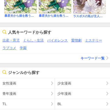
暴君夫から娘を救う方法【タテヨミ】
暴君夫から娘を救う方法
ラスボスの私が主人公の妻になりました
人気キーワードから探す
出産・育児
くらし・生活
バイオレンス
愛憎劇
ミステリー
ラブコメ
学園
キーワード一覧
ジャンルから探す
女性漫画
少女漫画
青年漫画
少年漫画
TL
BL