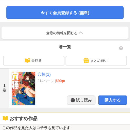
今すぐ会員登録する (無料)
全巻の情報を
閉じる
巻一覧
最終巻
まとめ買い
穴棒(1)
214ページ
|
690pt
1
巻
試し読み
購入する
おすすめ作品
この作品を見た人はコチラも見ています