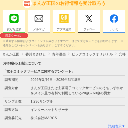
まんが王国のお得情報を受け取ろう
友だち追加
メルマガ
アプリ通知
フォロー
いいね
限定クーポン
※通知する情報およびタイミングが異なりますので、併せて受け取ることをお勧めします。 ※
通知をしないキャンペーンもあります。ご了承ください。
まんが王国
香川まさひと
青年漫画
ビッグコミックオリジナル
穴棒
お得感No.1表記について
「電子コミックサービスに関するアンケート」
調査期間
2026年3月6日～2026年3月18日
調査対象
まんが王国または主要電子コミックサービスのうちいずれか
をメイン且つ有料で利用している20歳～69歳の男女
サンプル数
1,236サンプル
調査方法
インターネットリサーチ
調査委託先
株式会社MARCS
詳細表示▼