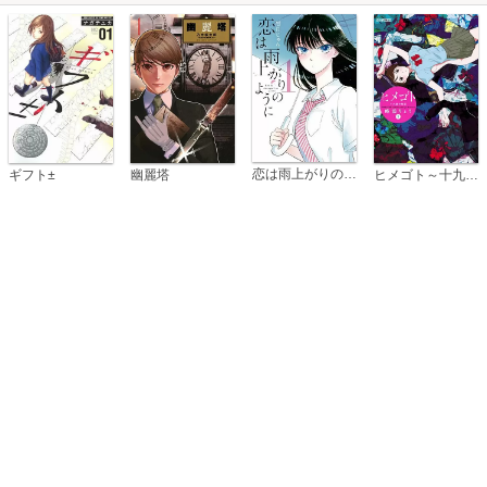
恋は雨上がりのように
ギフト±
幽麗塔
ヒメゴト～十九歳の制服～