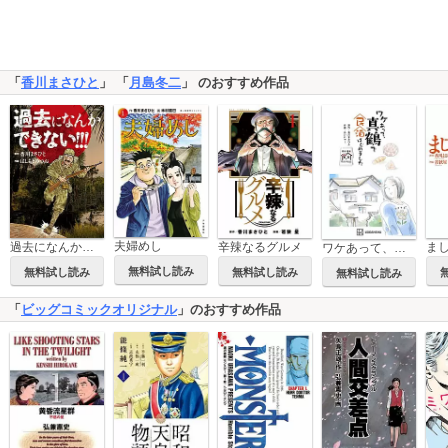
「
香川まさひと
」 「
月島冬二
」 のおすすめ作品
夫婦めし
過去になんかできない！！！
辛辣なるグルメ
ま
ワケあって、真鶴で民泊はじめました
無料試し読み
無料試し読み
無料試し読み
無料試し読み
「
ビッグコミックオリジナル
」のおすすめ作品