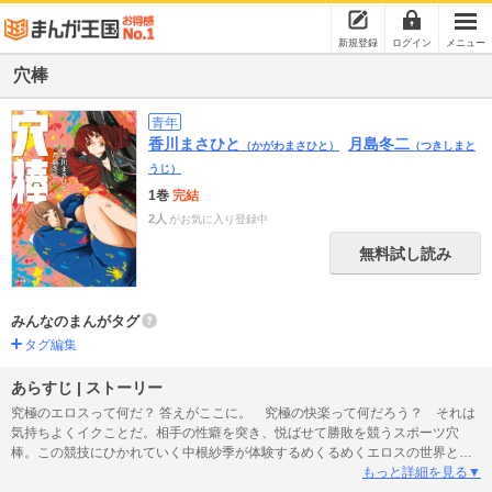
新規登録
ログイン
メニュー
穴棒
青年
香川まさひと
月島冬二
（かがわまさひと）
（つきしまと
うじ）
1巻
完結
2人
がお気に入り登録中
無料試し読み
みんなのまんがタグ
タグ編集
あらすじ | ストーリー
究極のエロスって何だ？ 答えがここに。 究極の快楽って何だろう？ それは
気持ちよくイクことだ。相手の性癖を突き、悦ばせて勝敗を競うスポーツ穴
棒。この競技にひかれていく中根紗季が体験するめくるめくエロスの世界と
は！？
もっと詳細を見る▼