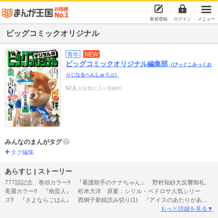
新規登録
ログイン
メニュー
ビッグコミックオリジナル
青年
NEW
ビッグコミックオリジナル編集部
（びっぐこみっくお
りじなるへんしゅうぶ）
57人
がお気に入り登録中
みんなのまんがタグ
タグ編集
あらすじ | ストーリー
777話記念、巻頭カラー!! 『看護助手のナナちゃん』 野村知紗大反響御礼、
美麗カラー!! 『南蛮人』 松本大洋 原案：シリル・ペドロサ人気シリー
ズ!! 『さよならごはん』 西炯子新鋭読み切り(1) 『アイスのあたりがあた
る迄』 井上宗新鋭読み切り(2) 『タワマンのエレベーター』 いだ万●黄昏
もっと詳細を見る▼
流星群 弘兼憲史 ●コンクリートの船 村上たかし ●ポーさん キューライ