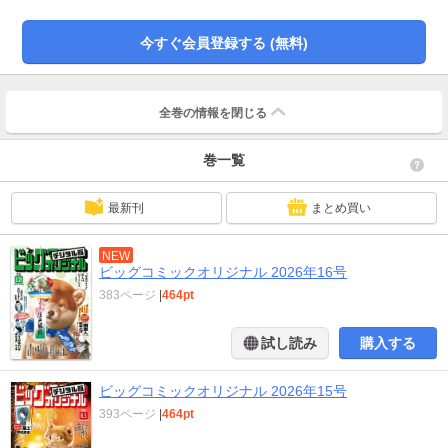
ス ●ミワさんなりすます 青木U平 ●深夜食堂 安倍夜郎 ●いけない二人
稲岡和佐 ●釣りバカ日誌 やまさき十三＋北見けんいち ●オレのばあさん
今すぐ会員登録する (無料)
津村マミ ●んば！ 熱焼江うお ●まるさんかくしかく 東村アキコ ●座頭
市物語ノワール 那波歩才 原作：子母澤 寛 ●卑弥呼 リチャード・ウー＋
中村真理子 ●大市民 がん闘病記 柳沢きみお ●サテンdeサザン 渋谷直
角 ●親GoGoGo 吉田戦車 ●百年川柳 業田良家 ※『ビッグコミックオリ
全巻の情報を
閉じる
ジナル』デジタル版には、紙版の付録、特典等は含まれません。
巻一覧
最新刊
まとめ買い
NEW
ビッグコミックオリジナル 2026年16号
383ページ
|
464pt
試し読み
購入する
ビッグコミックオリジナル 2026年15号
393ページ
|
464pt