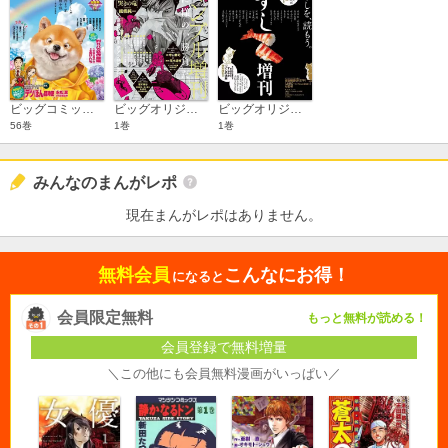
ビッグコミックオリジナル増刊
ビッグオリジナル ギャンブル増刊
ビッグオリジナル すし増刊
56巻
1巻
1巻
みんなのまんがレポ
現在まんがレポはありません。
無料会員
こんなにお得！
になると
会員限定無料
もっと無料が読める！
会員登録で無料増量
＼この他にも会員無料漫画がいっぱい／