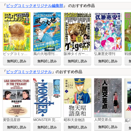
「
ビッグコミックオリジナル編集部
」 のおすすめ作品
ビッグコミックオリジナル増刊
風の大地増刊号 ドライバー編
阪神タイガース創設80周年記念増刊号
弘兼憲史増刊
無料試し読み
無料試し読み
無料試し読み
無料試し読み
「
ビッグコミックオリジナル
」のおすすめ作品
人間交差点
昭和天皇物語
黄昏流星群
MONSTER 完全版 デジタルVer.
風
無料試し読み
無料試し読み
無料試し読み
無料試し読み