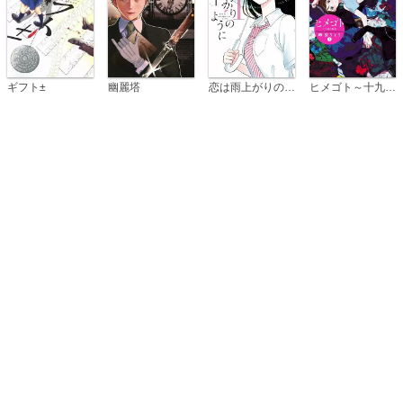
恋は雨上がりのように
ギフト±
幽麗塔
ヒメゴト～十九歳の制服～