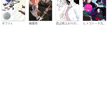
恋は雨上がりのように
ギフト±
幽麗塔
ヒメゴト～十九歳の制服～