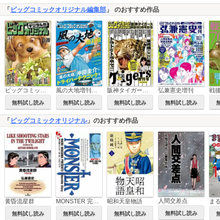
「
ビッグコミックオリジナル編集部
」 のおすすめ作品
ビッグコミックオリジナル
風の大地増刊号 ドライバー編
阪神タイガース創設80周年記念増刊号
弘兼憲史増刊
無料試し読み
無料試し読み
無料試し読み
無料試し読み
「
ビッグコミックオリジナル
」のおすすめ作品
人間交差点
昭和天皇物語
黄昏流星群
MONSTER 完全版 デジタルVer.
無料試し読み
無料試し読み
無料試し読み
無料試し読み