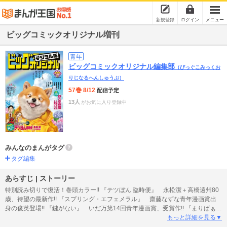
新規登録
ログイン
メニュー
ビッグコミックオリジナル増刊
青年
ビッグコミックオリジナル編集部
（びっぐこみっくお
りじなるへんしゅうぶ）
57巻 8/12
配信予定
13人
がお気に入り登録中
みんなのまんがタグ
タグ編集
あらすじ | ストーリー
特別読み切りで復活！巻頭カラー!! 『テツぼん 臨時便』 永松潔＋高橋遠州80
歳、待望の最新作!! 『スプリング・エフェメラル』 齋藤なずな青年漫画賞出
身の俊英登場!! 『鍵がない』 いだ万第14回青年漫画賞、受賞作!! 『まりばぁと
メデューサ』 ナオタロ第14回青年漫画賞、入選作!! 『すべては拳から始ま
もっと詳細を見る▼
る』 小森モコ●釣りバカ名作劇場 やまさき十三＋北見けんいち ●ユメジエ