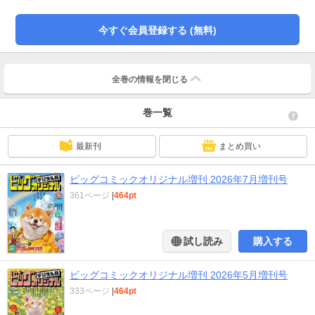
ホン 古屋兎丸 ●次の整理 光用千春 ●ランジェリー・リリィ 作／北原雅
紀 画／中田アミノ ●境怪線の忌子さん 玉井雪雄 ●凱輝！ Yoshiki 曽根富
今すぐ会員登録する (無料)
美子 ●看護助手のナナちゃん 野村知紗 ●そぞろマン 吉田戦車 大好評読
み物!! 【最終回!!】小説『うずまき』佐藤優 原作・絵/伊藤潤二 ※『ビッグコ
ミックオリジナル増刊号』デジタル版には、紙版の付録、特典等は含まれませ
ん。
全巻の情報を
閉じる
巻一覧
最新刊
まとめ買い
ビッグコミックオリジナル増刊 2026年7月増刊号
361ページ
|
464pt
試し読み
購入する
ビッグコミックオリジナル増刊 2026年5月増刊号
333ページ
|
464pt