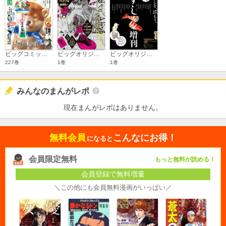
ビッグコミックオリジナル
ビッグオリジナル ギャンブル増刊
ビッグオリジナル すし増刊
227巻
1巻
1巻
みんなのまんがレポ
現在まんがレポはありません。
無料会員
こんなにお得！
になると
会員限定無料
もっと無料が読める！
会員登録で無料増量
＼この他にも会員無料漫画がいっぱい／