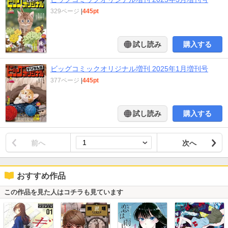
329ページ
|
445pt
試し読み
購入する
ビッグコミックオリジナル増刊 2025年1月増刊号
377ページ
|
445pt
試し読み
購入する
前へ
次へ
おすすめ作品
この作品を見た人はコチラも見ています