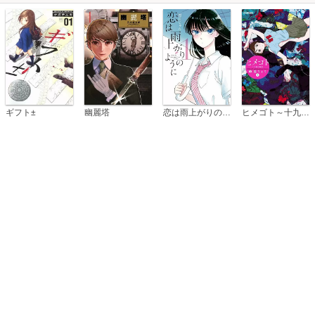
恋は雨上がりのように
ギフト±
幽麗塔
ヒメゴト～十九歳の制服～