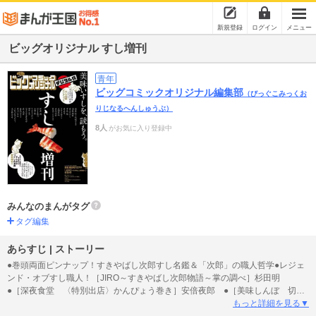
新規登録
ログイン
メニュー
ビッグオリジナル すし増刊
青年
ビッグコミックオリジナル編集部
（びっぐこみっくお
りじなるへんしゅうぶ）
8人
がお気に入り登録中
みんなのまんがタグ
タグ編集
あらすじ | ストーリー
●巻頭両面ピンナップ！すきやばし次郎すし名鑑＆「次郎」の職人哲学●レジェ
ンド・オブすし職人！［JIRO～すきやばし次郎物語～掌の調べ］杉田明
●［深夜食堂 〈特別出店〉かんぴょう巻き］安倍夜郎 ●［美味しんぼ 切れ
あじこそ“味”］作・雁屋哲 画・花咲アキラ ●［ネタもご縁も一期一会 〈『将
もっと詳細を見る▼
太の寿司』の製作裏話〉］寺沢大介 ●［寿司とポップコーン］村上たかし