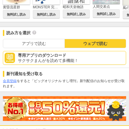
人間交差点
昭和天皇物語
黄昏流星群
MONSTER 完全版 デジタルVer.
風
無料試し読み
無料試し読み
無料試し読み
無料試し読み
読み方を選択
アプリで読む
ウェブで読む
専用アプリのダウンロード
サクサクまんがを読めて多機能！
新刊通知を受け取る
会員登録
をすると「ビッグオリジナル すし増刊」新刊配信のお知らせが受け取
れます。