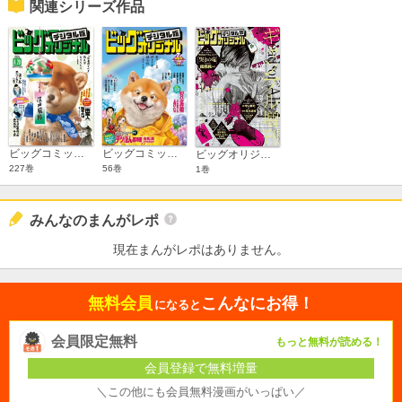
関連シリーズ作品
ビッグコミックオリジナル
ビッグコミックオリジナル増刊
ビッグオリジナル ギャンブル増刊
227巻
56巻
1巻
みんなのまんがレポ
現在まんがレポはありません。
無料会員
こんなにお得！
になると
会員限定無料
もっと無料が読める！
会員登録で無料増量
＼この他にも会員無料漫画がいっぱい／