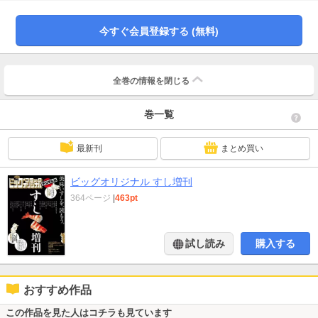
●［熟鮓譚(なれすしたん)］さそうあきら ●［I ?サンちゃん 〈寿司屋編〉］か
ざま鋭二 ●［玄人のひとりごと 〈玄人のリズム〉＜回転寿司、皆伝＞〈玄人
今すぐ会員登録する (無料)
雀士の返し技〉］中島徹 ●［寿司ロボットで金髪美女の心を?め！］見ル野栄
司 ●［曇り、ときどきおすし。］望月ミネタロウ ●［忘却のサチコ〈特別
編〉 闘魂注入！ 夏の陣中おすし］阿部潤 ●［お寿司はかく語りき。］秀良
子 ●［すし少年］原克玄 ●［パープル・レイン］太田基之 ●［本格派
全巻の情報を
閉じる
おすしやさん］小田扉 ●［漫画家超寿司物語］唐沢なをき ●［へいらっしゃ
い！］ウラモトユウコ ●［やけ寿司 ～抱擁と別れ～］くれよんカンパニー
巻一覧
『ビッグコミックオリジナル すし増刊号』デジタル版には、紙版の付録、特典
等は含まれません。
最新刊
まとめ買い
ビッグオリジナル すし増刊
364ページ
|
463pt
試し読み
購入する
おすすめ作品
この作品を見た人はコチラも見ています