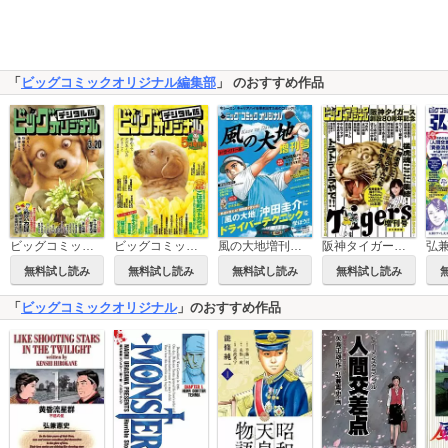
「
ビッグコミックオリジナル編集部
」 のおすすめ作品
ビッグコミックオリジナル
ビッグコミックオリジナル増刊
風の大地増刊号 ドライバー編
阪神タイガース創設80周年記念増刊号
弘
無料試し読み
無料試し読み
無料試し読み
無料試し読み
「
ビッグコミックオリジナル
」のおすすめ作品