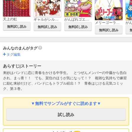
天上の虹
ギャルがシルバニアファミリーを溺愛したら。#ギャルバニア
がんばれゴエモン外伝
メリーゴーランド
無料試し読み
無料試し読み
無料試し読み
無料試し読み
みんなのまんがタグ
タグ編集
あらすじ|ストーリー
来紗はバンドに恋に青春をかける中学生。 とつぜんメンバーの中藤から告白
され、まっ青！！ でも、賀住のほうが気になって！？ 複雑な気持ちで練習
に励む来紗だけど、バンドにもトラブル続出！？ 青春はじける元気コミッ
ク、第３巻。
▼無料でサンプルがすぐに読めます▼
試し読み