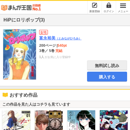
新規登録
ログイン
メニュー
HiPにロリポップ(3)
女性
富永裕美
（とみながひろみ）
200ページ
|
540pt
3巻
／ 5巻
完結
1人
がお気に入り登録中
無料試し読み
購入する
おすすめ作品
この作品を見た人はコチラも見ています