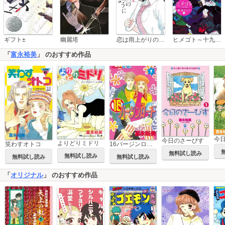
恋は雨上がりのように
ギフト±
幽麗塔
ヒメゴト～十九歳の制服～
「
富永裕美
」 のおすすめ作品
今日のさーびす
よりどりミドリ
笑わすオトコ
16バージンロード
無料試し読み
無料試し読み
無料試し読み
無料試し読み
「
オリジナル
」 のおすすめ作品