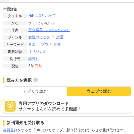
作品詳細
HiPにロリポップ
タイトル
かな
ひっぷにろりぽっぷ
富永裕美
作家
（とみながひろみ）
女性コミック
恋愛
ジャンル
音楽
ラブコメ
青春
キーワード
オリジナル
掲載雑誌
講談社
発行元
5巻
完結
配信
読み方を選択
アプリで読む
ウェブで読む
専用アプリのダウンロード
サクサクまんがを読めて多機能！
新刊通知を受け取る
会員登録
をすると「HiPにロリポップ」新刊配信のお知らせが受け取れます。