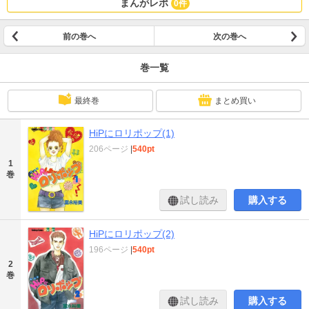
まんがレポ
0件
前の巻へ
次の巻へ
巻一覧
最終巻
まとめ買い
HiPにロリポップ(1)
206ページ
|
540pt
1
巻
試し読み
購入する
HiPにロリポップ(2)
196ページ
|
540pt
2
巻
試し読み
購入する