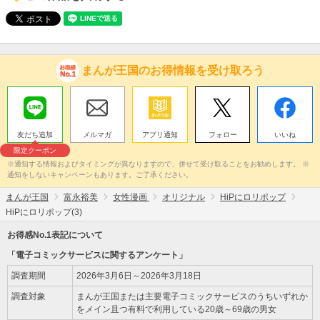
まんが王国のお得情報を受け取ろう
友だち追加
メルマガ
アプリ通知
フォロー
いいね
限定クーポン
※通知する情報およびタイミングが異なりますので、併せて受け取ることをお勧めします。 ※
通知をしないキャンペーンもあります。ご了承ください。
まんが王国
富永裕美
女性漫画
オリジナル
HiPにロリポップ
HiPにロリポップ(3)
お得感No.1表記について
「電子コミックサービスに関するアンケート」
調査期間
2026年3月6日～2026年3月18日
調査対象
まんが王国または主要電子コミックサービスのうちいずれか
をメイン且つ有料で利用している20歳～69歳の男女