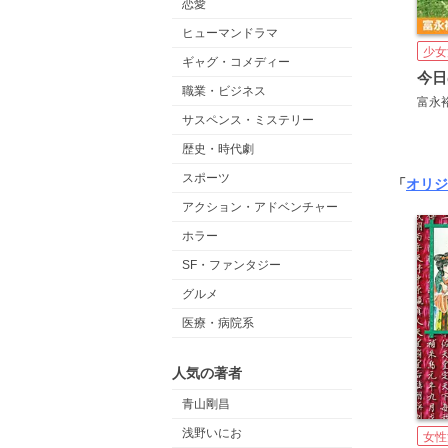
恋愛
ヒューマンドラマ
少女
ギャグ・コメディー
職業・ビジネス
富永
サスペンス・ミステリー
歴史・時代劇
スポーツ
「
オリジ
アクション・アドベンチャー
ホラー
SF・ファンタジー
グルメ
医療・病院系
人気の著者
青山剛昌
浅野いにお
女性