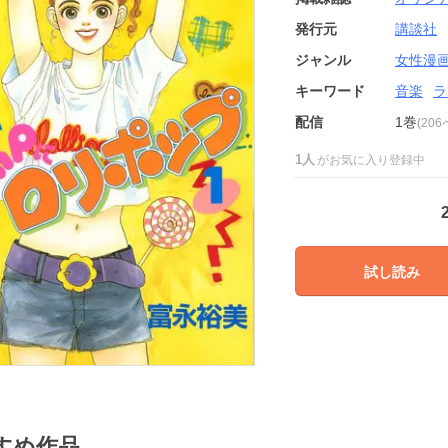
発行元
講談社
ジャンル
女性漫
キーワード
音楽
ラ
配信
1巻
(20
1人
がお気に入り登録中
試し読み
すめ作品