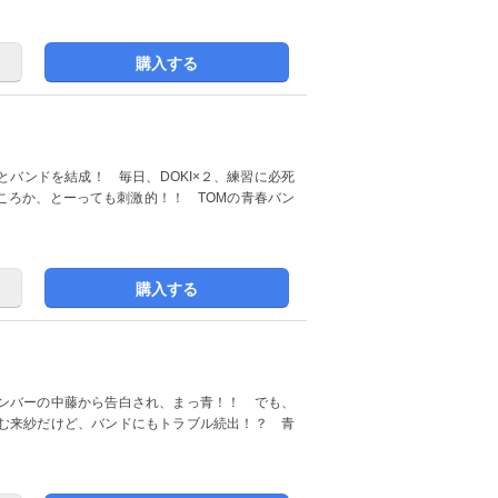
購入する
バンドを結成！ 毎日、DOKI×２、練習に必死
ころか、とーっても刺激的！！ TOMの青春バン
購入する
ンバーの中藤から告白され、まっ青！！ でも、
む来紗だけど、バンドにもトラブル続出！？ 青