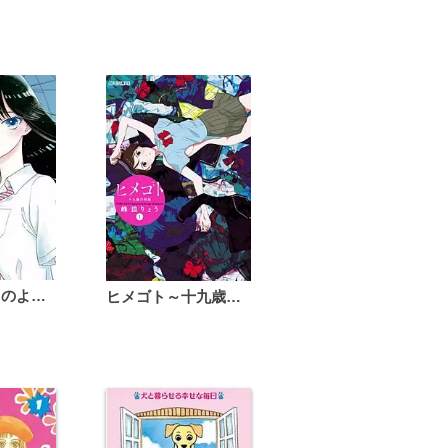
恋は雨上がりのように
ヒメゴト～十九歳の制服～