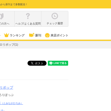
品から新刊まで多数配信！
チェック履歴
ての方へ
ヘルプ/よくある質問
ル
ランキング
新刊
来店ポイント
にロリポップ(1)
ロリポップ
ろりぽっぷ
美
（とみながひろみ）
ナル