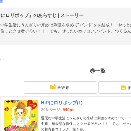
集
Pにロリポップ」のあらすじ | ストーリー
中学生活にうんざりの来紗は刺激を求めて”バンド”をを結成！ やっ
賀住…とクセ者ぞろい！！ でも、ぜったいカッコいいバンド、つくるん
巻へ
巻一覧
最終巻
HiPにロリポップ(1)
206ページ |
540pt
退屈な中学生活にうんざりの来紗は刺激を求めて”バンド
中藤、無愛想な賀住…とクセ者ぞろい！！ でも、ぜっ
の超青春コミック、第１巻。