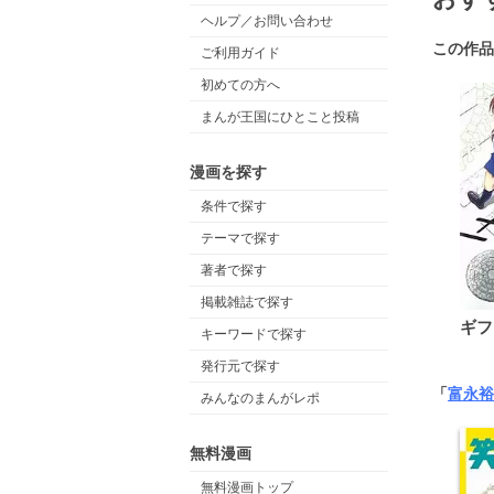
ヘルプ／お問い合わせ
この作品
ご利用ガイド
初めての方へ
まんが王国にひとこと投稿
漫画を探す
条件で探す
テーマで探す
著者で探す
掲載雑誌で探す
ギフ
キーワードで探す
発行元で探す
「
富永裕
みんなのまんがレポ
無料漫画
無料漫画トップ