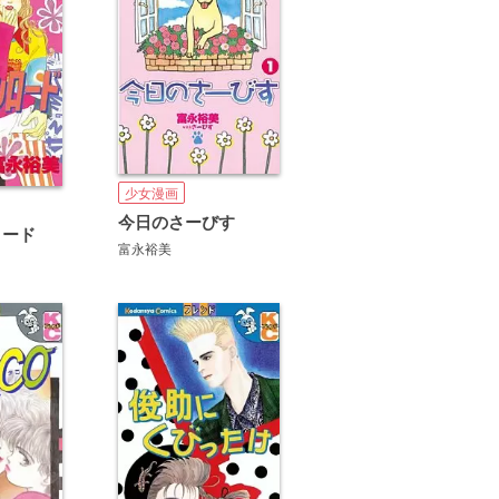
少女漫画
今日のさーびす
ロード
富永裕美