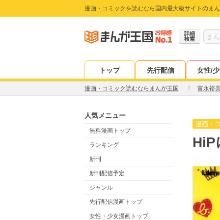
漫画・コミックを読むなら国内最大級サイトのまん
詳細
検索
トップ
先行配信
女性/
漫画・コミック読むならまんが王国
富永裕
人気メニュー
漫画・
無料漫画トップ
Hi
ランキング
新刊
新刊配信予定
ジャンル
先行配信漫画トップ
女性・少女漫画トップ