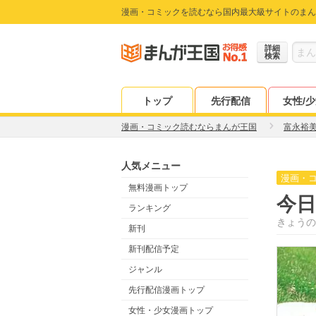
漫画・コミックを読むなら国内最大級サイトのまん
詳細
検索
トップ
先行配信
女性/
漫画・コミック読むならまんが王国
富永裕
人気メニュー
漫画・
無料漫画トップ
今
ランキング
きょうの
新刊
新刊配信予定
ジャンル
先行配信漫画トップ
女性・少女漫画トップ