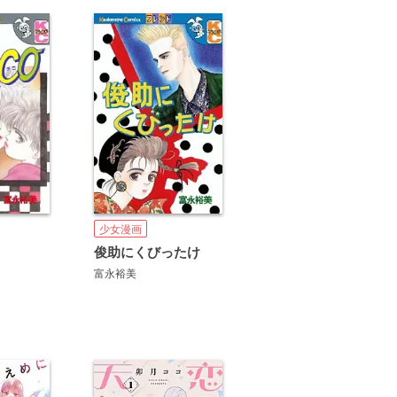
少女漫画
俊助にくびったけ
富永裕美