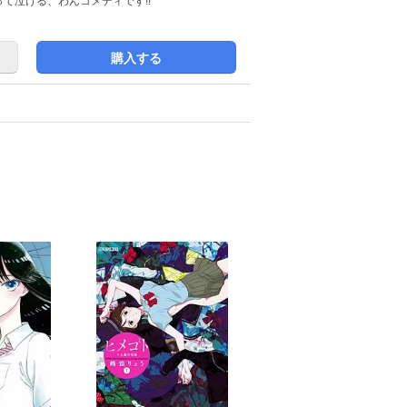
って泣ける、わんコメディです!!
購入する