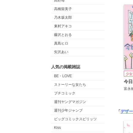
高野苺
高橋留美子
乃木坂太郎
東村アキコ
藤沢とおる
真島ヒロ
矢沢あい
人気の掲載雑誌
少女
BE・LOVE
今日
ストーリーな女たち
富永
プチコミック
週刊ヤングマガジン
週刊少年ジャンプ
「
デザー
ビッグコミックスピリッツ
Kiss