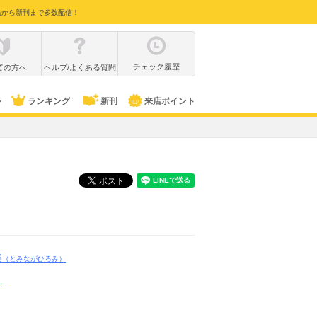
品から新刊まで多数配信！
チェック履歴
ての方へ
ヘルプ/よくある質問
ル
ランキング
新刊
来店ポイント
美
（とみながひろみ）
ト