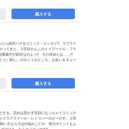
購入する
たら絶対ハマるコミック・エッセイ!! ラブラド
やってきた、２匹目わんこのトイプードル・フラ
番厳守が鉄則なのよっ!! その理由とは……!?
とう）飼い」のホントのところ。お笑い＆キュー
購入する
とする。読めば思わず笑顔になっちゃうコミック
とりラブラドール・レトリバーのさーびす。２匹
 飼い主ならではの悩みごとや、努力ポイントもよ