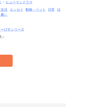
画
ヒューマンドラマ
・生活
エッセイ
動物・ペット
日常
ほ
・癒し
結
さーびすシリーズ
代～