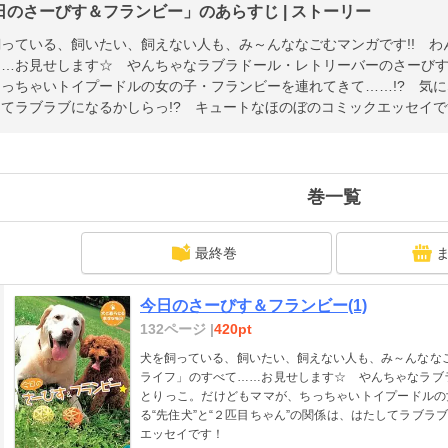
日のさーびす＆フランビー」のあらすじ | ストーリー
っている、飼いたい、飼えない人も、み～んななごむマンガです!! 
……お見せします☆ やんちゃなラブラドール・レトリーバーのさーびす
っちゃいトイプードルの女の子・フランビーを連れてきて……!? 気にな
てラブラブになるかしらっ!? キュートなほのぼのコミックエッセイで
巻一覧
最終巻
今日のさーびす＆フランビー(1)
132ページ |
420pt
犬を飼っている、飼いたい、飼えない人も、み～んななご
ライフ」のすべて……お見せします☆ やんちゃなラブ
とりっこ。だけどもママが、ちっちゃいトイプードルの
る“先住犬”と“２匹目ちゃん”の関係は、はたしてラブラ
エッセイです！