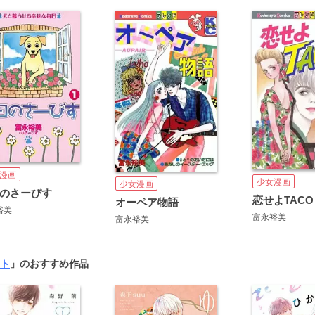
漫画
少女漫画
少女漫画
のさーびす
恋せよTACO
オーペア物語
裕美
富永裕美
富永裕美
ト
」のおすすめ作品