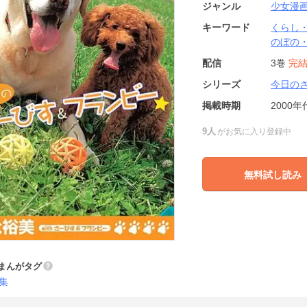
ジャンル
少女漫
キーワード
くらし
のぼの
配信
3巻
完
シリーズ
今日の
掲載時期
2000年
9人
がお気に入り登録中
無料試し読み
まんがタグ
集