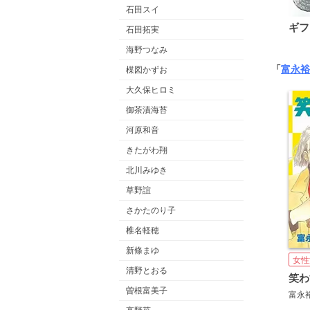
石田スイ
ギフ
石田拓実
海野つなみ
「
富永裕
楳図かずお
大久保ヒロミ
御茶漬海苔
河原和音
きたがわ翔
北川みゆき
草野誼
さかたのり子
椎名軽穂
新條まゆ
女性
清野とおる
笑わ
曽根富美子
富永