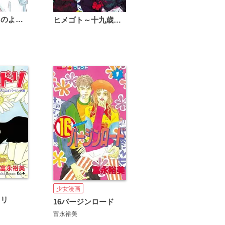
恋は雨上がりのように
ヒメゴト～十九歳の制服～
少女漫画
ドリ
16バージンロード
富永裕美