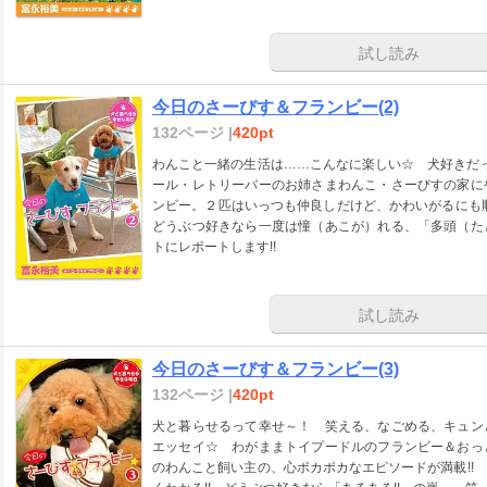
試し読み
今日のさーびす＆フランビー(2)
132ページ |
420pt
わんこと一緒の生活は……こんなに楽しい☆ 犬好きだっ
ール・レトリーバーのお姉さまわんこ・さーびすの家に
ンビー。２匹はいっつも仲良しだけど、かわいがるにも順
どうぶつ好きなら一度は憧（あこが）れる、「多頭（た
トにレポートします!!
試し読み
今日のさーびす＆フランビー(3)
132ページ |
420pt
犬と暮らせるって幸せ～！ 笑える、なごめる、キュン
エッセイ☆ わがままトイプードルのフランビー＆おっ
のわんこと飼い主の、心ポカポカなエピソードが満載!!