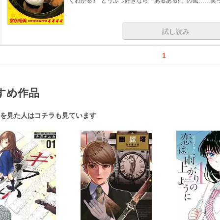
くわかる!! どうぶつ好きなら「あるある!!」の嵐……笑
試し読み
1
すめ作品
を見た人はコチラも見ています