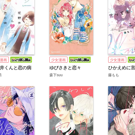
漫画
少女漫画
少女漫画
井くんと恋の病
ゆびさきと恋々
萌
森下suu
藤もも