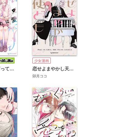
少女漫画
ひかえめに言っても、これは愛
恋せよまやかし天使ども
卯月ココ