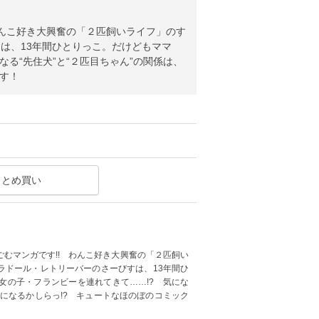
わんこ好き大興奮の「２匹飼いライフ」のす
は、13年間ひとりっこ。だけどもママ
る“先住犬”と“２匹目ちゃん”の関係は、
す！
まとめ買い
むマンガです!! わんこ好き大興奮の「２匹飼い
ラドール・レトリーバーのさーびすは、13年間ひ
女の子・フランビーを連れてきて……!? 気にな
ブになるかしらっ!? キュートなほのぼのコミック