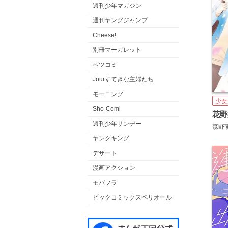
週刊少年マガジン
週刊ヤングジャンプ
Cheese!
別冊マーガレット
ベツコミ
Jourすてきな主婦たち
モーニング
少女
Sho-Comi
花野
週刊少年サンデー
森野
ヤングキング
デザート
漫画アクション
モバフラ
ビックコミックスペリオール