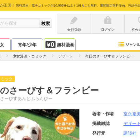
が王国！
無料漫画・電子コミックが10,000冊以上！1冊丸ごと無料、期間限定無料漫画、完結作
ログイン
会員登録
初め
少女
青年/少年
無料漫画
ジャン
美
少女漫画・コミック
デザート
今日のさーびす＆フランビー
コミック
日のさーびす＆フランビー
さーびすあんどふらんびー
著者・作者
富永裕
掲載雑誌
デザー
発行元
講談社