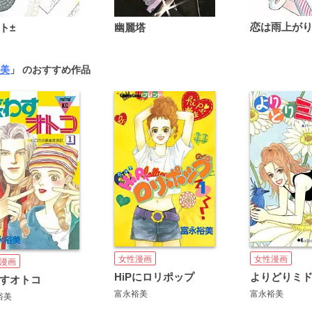
ト±
幽麗塔
美
」 のおすすめ作品
女性漫画
女性漫画
漫画
HiPにロリポップ
よりどりミ
すオトコ
富永裕美
富永裕美
裕美