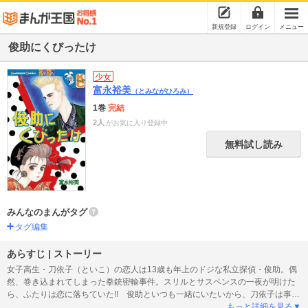
新規登録
ログイン
メニュー
俊助にくびったけ
少女
富永裕美
（とみながひろみ）
1巻
完結
2人
がお気に入り登録中
無料試し読み
みんなのまんがタグ
タグ編集
あらすじ | ストーリー
女子高生・刀依子（といこ）の恋人は13歳も年上のドジな私立探偵・俊助。偶
然、巻き込まれてしまった拳銃密輸事件。スリルとサスペンスの一夜が明けた
ら、ふたりは恋に落ちていた!! 俊助といつも一緒にいたいから、刀依子は事件
に首を突っ込んでは、危険な目にあってしまう……。ふたりのラブゲームはい
もっと詳細を見る▼