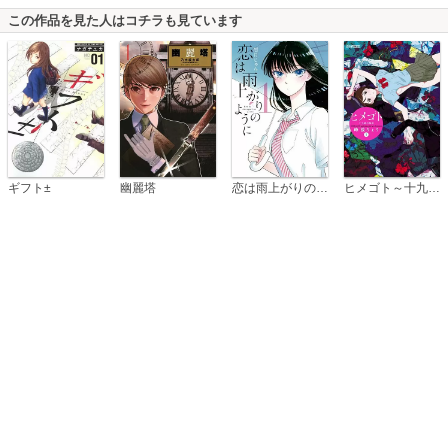
この作品を見た人はコチラも見ています
恋は雨上がりのように
ギフト±
幽麗塔
ヒメゴト～十九歳の制服～