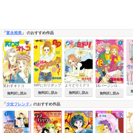
「
富永裕美
」 のおすすめ作品
今
HiPにロリポップ
よりどりミドリ
笑わすオトコ
16バージンロード
無料試し読み
無料試し読み
無料試し読み
無料試し読み
「
少女フレンド
」のおすすめ作品