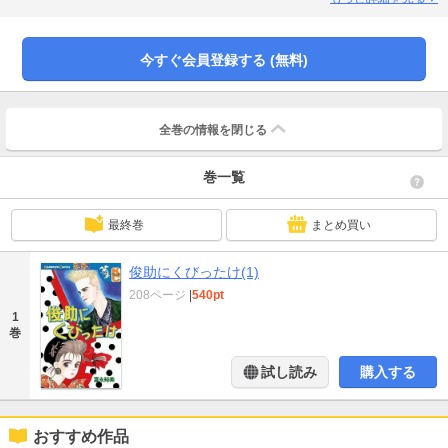
つも危険がいっぱいなのです。それでも、いざという時に俊助は守ってくれ
る。そんな俊助について行きます、どこまでも!!
今すぐ会員登録する (無料)
全巻の情報を
閉じる
巻一覧
最終巻
まとめ買い
俊助にくびったけ(1)
208ページ
|
540pt
1
巻
試し読み
購入する
おすすめ作品