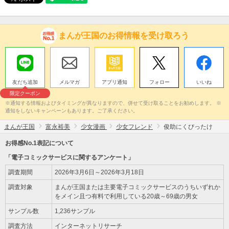
まんが王国のお得情報を受け取ろう
友だち追加
メルマガ
アプリ通知
フォロー
いいね
限定クーポン
※通知する情報およびタイミングが異なりますので、併せて受け取ることをお勧めします。 ※
通知をしないキャンペーンもあります。ご了承ください。
まんが王国
富永裕美
少女漫画
少女フレンド
俊助にくびったけ
お得感No.1表記について
「電子コミックサービスに関するアンケート」
調査期間
2026年3月6日～2026年3月18日
調査対象
まんが王国または主要電子コミックサービスのうちいずれか
をメイン且つ有料で利用している20歳～69歳の男女
サンプル数
1,236サンプル
調査方法
インターネットリサーチ