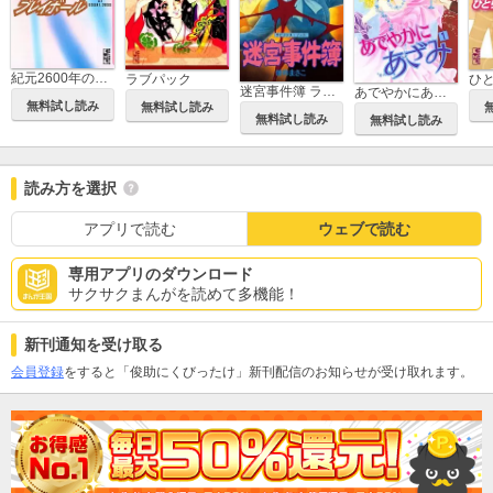
紀元2600年のプレイボール
ラブパック
迷宮事件簿 ラビリンス・ノート
あでやかにあざみ
無料試し読み
無料試し読み
無料試し読み
無料試し読み
読み方を選択
アプリで読む
ウェブで読む
専用アプリのダウンロード
サクサクまんがを読めて多機能！
新刊通知を受け取る
会員登録
をすると「俊助にくびったけ」新刊配信のお知らせが受け取れます。