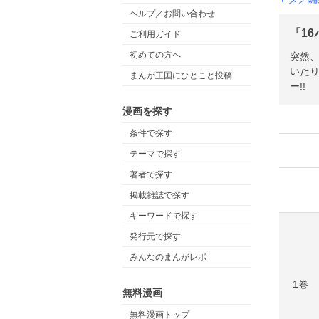
ヘルプ／お問い合わせ
「1
ご利用ガイド
初めての方へ
突然、
いたり
まんが王国にひとこと投稿
ー!!
漫画を探す
条件で探す
テーマで探す
著者で探す
掲載雑誌で探す
キーワードで探す
発行元で探す
みんなのまんがレポ
1巻
無料漫画
無料漫画トップ