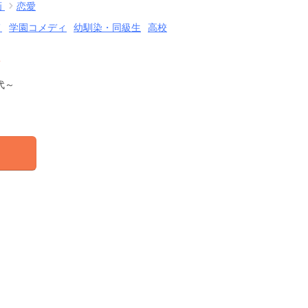
画
恋愛
メ
学園コメディ
幼馴染・同級生
高校
結
代～