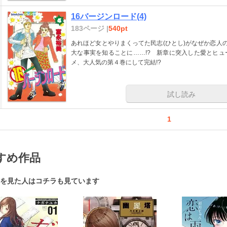
16バージンロード(4)
183ページ |
540pt
あれほど女とやりまくってた民志(ひとし)がなぜか恋人
大な事実を知ることに……!? 新章に突入した愛とヒ
メ、大人気の第４巻にして完結!?
試し読み
1
すめ作品
を見た人はコチラも見ています