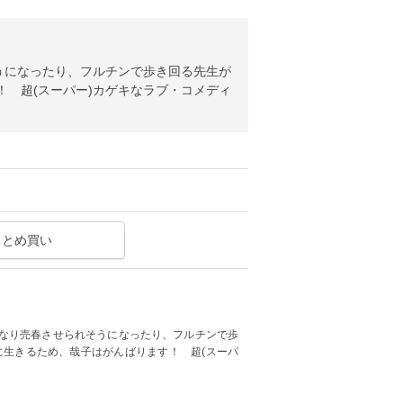
そうになったり、フルチンで歩き回る先生が
！ 超(スーパー)カゲキなラブ・コメディ
まとめ買い
いきなり売春させられそうになったり、フルチンで歩
に生きるため、哉子はがんばります！ 超(スーパ