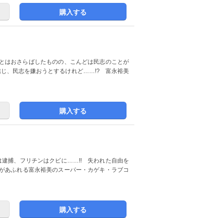
購入する
生活とはおさらばしたものの、こんどは民志のことが
信じ、民志を嫌おうとするけれど……!? 富永裕美
購入する
は逮捕、フリチンはクビに……!! 失われた自由を
暴力があふれる富永裕美のスーパー・カゲキ・ラブコ
購入する