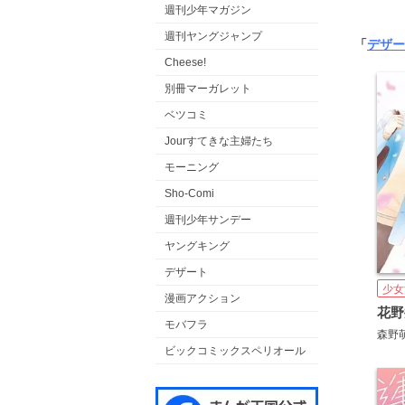
週刊少年マガジン
週刊ヤングジャンプ
「
デザー
Cheese!
別冊マーガレット
ベツコミ
Jourすてきな主婦たち
モーニング
Sho-Comi
週刊少年サンデー
ヤングキング
デザート
少女
漫画アクション
花野
モバフラ
森野
ビックコミックスペリオール