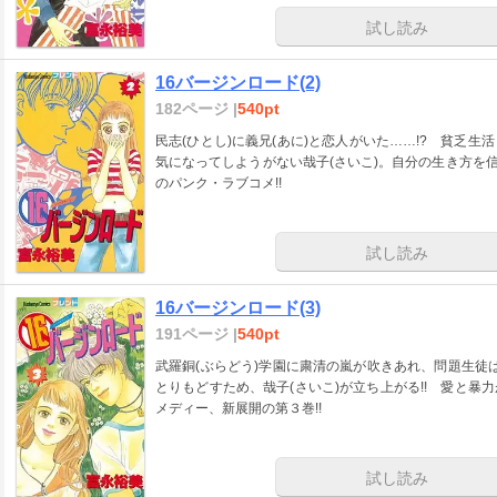
試し読み
16バージンロード(2)
182ページ |
540pt
民志(ひとし)に義兄(あに)と恋人がいた……!? 貧乏
気になってしようがない哉子(さいこ)。自分の生き方を
のパンク・ラブコメ!!
試し読み
16バージンロード(3)
191ページ |
540pt
武羅銅(ぶらどう)学園に粛清の嵐が吹きあれ、問題生徒
とりもどすため、哉子(さいこ)が立ち上がる!! 愛と
メディー、新展開の第３巻!!
試し読み