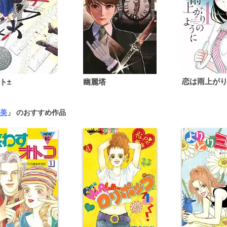
ト±
幽麗塔
美
」 のおすすめ作品