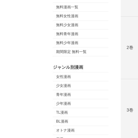
無料漫画一覧
無料女性漫画
無料少女漫画
無料青年漫画
無料少年漫画
2巻
期間限定 無料一覧
ジャンル別漫画
女性漫画
少女漫画
青年漫画
少年漫画
3巻
TL漫画
BL漫画
オトナ漫画