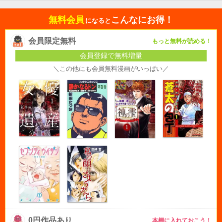
無料会員
こんなにお得！
になると
会員限定無料
もっと無料が読める！
会員登録で無料増量
＼この他にも会員無料漫画がいっぱい／
0円作品あり
本棚に入れておこう！