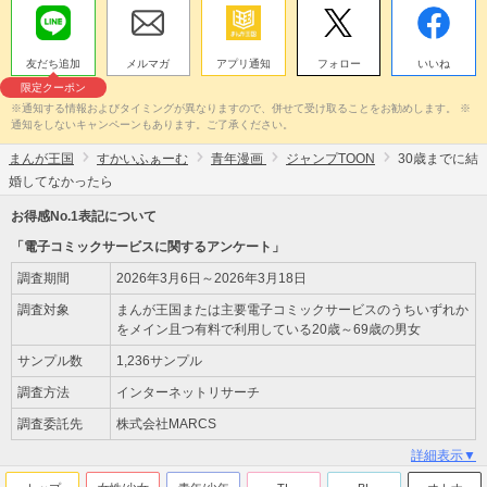
友だち追加
メルマガ
アプリ通知
フォロー
いいね
限定クーポン
※通知する情報およびタイミングが異なりますので、併せて受け取ることをお勧めします。 ※
通知をしないキャンペーンもあります。ご了承ください。
まんが王国
すかいふぁーむ
青年漫画
ジャンプTOON
30歳までに結
婚してなかったら
お得感No.1表記について
「電子コミックサービスに関するアンケート」
調査期間
2026年3月6日～2026年3月18日
調査対象
まんが王国または主要電子コミックサービスのうちいずれか
をメイン且つ有料で利用している20歳～69歳の男女
サンプル数
1,236サンプル
調査方法
インターネットリサーチ
調査委託先
株式会社MARCS
詳細表示▼