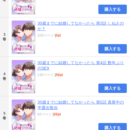
購入する
30歳までに結婚してなかったら 第3話 しねえの
か？
3
103ページ
|
0pt
巻
購入する
30歳までに結婚してなかったら 第4話 数年ぶり
のSEX
4
130ページ
|
56pt
巻
購入する
30歳までに結婚してなかったら 第5話 真夜中の
半露出散歩
5
92ページ
|
56pt
巻
購入する