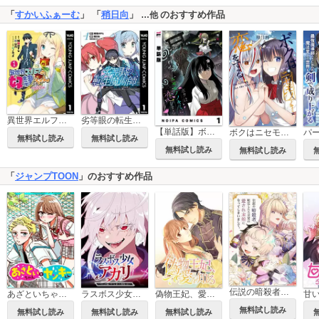
「
すかいふぁーむ
」 「
稍日向
」
のおすすめ作品
…他
異世界エルフの奴隷ちゃん
劣等眼の転生魔術師 ～虐げられた最強の孤児が異世界で無双する～
【単話版】ボクはニセモノノキミに恋をする
ボクはニセモノノキミに恋をする
無料試し読み
無料試し読み
無料試し読み
無料試し読み
「
ジャンプTOON
」のおすすめ作品
伝説の暗殺者、転生したら王家の愛され末娘になってしまいまして。
あざといちゃんとヤンキーくん
ラスボス少女アカリ～ワタシより強いやつに会いに現代に行く～
偽物王妃、愛を知る
無料試し読み
無料試し読み
無料試し読み
無料試し読み