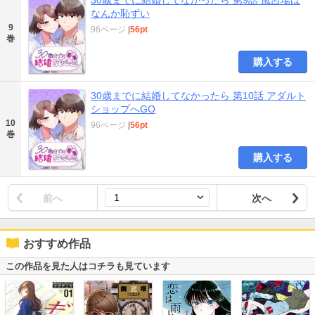
なんか恥ずい
9
96ページ
|
56pt
巻
購入する
30歳までに結婚してなかったら 第10話 アダルト
ショップへGO
10
96ページ
|
56pt
巻
購入する
前へ
次へ
おすすめ作品
この作品を見た人はコチラも見ています