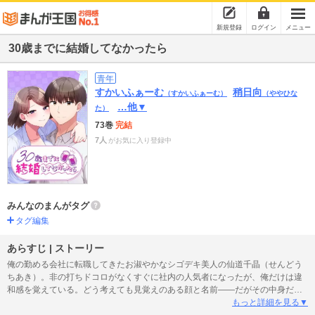
新規登録
ログイン
メニュー
30歳までに結婚してなかったら
青年
すかいふぁーむ
稍日向
（すかいふぁーむ）
（ややひな
…他▼
た）
73巻
完結
7人
がお気に入り登録中
みんなのまんがタグ
タグ編集
あらすじ | ストーリー
俺の勤める会社に転職してきたお淑やかなシゴデキ美人の仙道千晶（せんどう
ちあき）。非の打ちドコロがなくすぐに社内の人気者になったが、俺だけは違
和感を覚えている。どう考えても見覚えのある顔と名前――だがその中身だけ
が記憶と一致しない。頭の中にチラつく相手は、大学生のときに誰よりも飲ん
もっと詳細を見る▼
で誰よりも暴れまわった酒ヤ○ザの同級生。学生時代、俺と千晶は親しかった