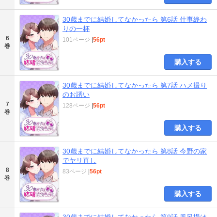
30歳までに結婚してなかったら 第6話 仕事終わ
りの一杯
6
101ページ
|
56pt
巻
購入する
30歳までに結婚してなかったら 第7話 ハメ撮り
のお誘い
7
128ページ
|
56pt
巻
購入する
30歳までに結婚してなかったら 第8話 今野の家
でヤリ直し
8
83ページ
|
56pt
巻
購入する
30歳までに結婚してなかったら 第9話 風呂場は