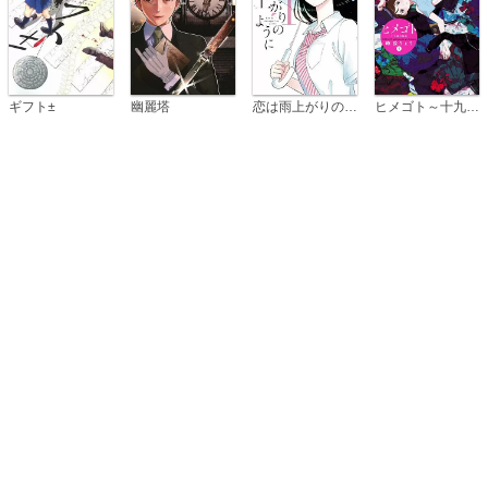
恋は雨上がりのように
ギフト±
幽麗塔
ヒメゴト～十九歳の制服～