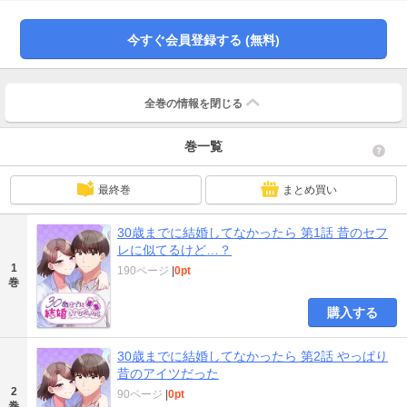
が、酒飲みの男友達のような関係で付き合っていたわけではない。でも実は身
体の関係もあって、若さに任せて飲んではヤリまくりの毎日で…。ずっと互い
今すぐ会員登録する (無料)
に心地よく都合のいい関係性のまま、社会に出てからは疎遠になり、いつしか
アラサーと呼ばれる年齢になっていた。千晶「お前が30になっても独り身で寂
しくやってたら私が拾ってやるよ」 俺「お前がそうなってる可能性の方が高
いと思うんだけどな」 千晶「じゃあそん時はお前が責任取れ」 10年近く前
全巻の情報を
閉じる
に交わしたこんな約束が急に頭をよぎりつつ、目の前のシゴデキ美人と、あの
頃のアイツはどう考えても別人としか思えないが―― 都合の良すぎるアラサ
巻一覧
ー男女の欲望忠実エロコメ開幕！
最終巻
まとめ買い
30歳までに結婚してなかったら 第1話 昔のセフ
レに似てるけど…？
1
190ページ
|
0pt
巻
購入する
30歳までに結婚してなかったら 第2話 やっぱり
昔のアイツだった
2
90ページ
|
0pt
巻