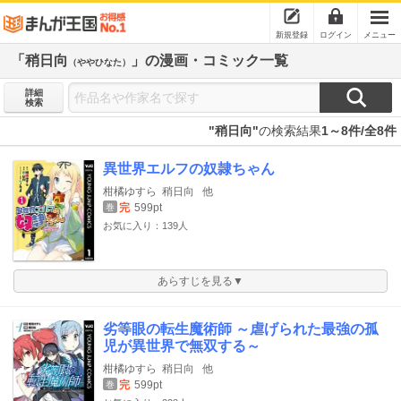
新規登録
ログイン
メニュー
「稍日向
」の漫画・コミック一覧
（ややひなた）
詳細
検索
"稍日向"
の検索結果
1～8件/全8件
異世界エルフの奴隷ちゃん
柑橘ゆすら
稍日向
他
完
599pt
巻
お気に入り：139人
あらすじを見る▼
劣等眼の転生魔術師 ～虐げられた最強の孤
児が異世界で無双する～
柑橘ゆすら
稍日向
他
完
599pt
巻