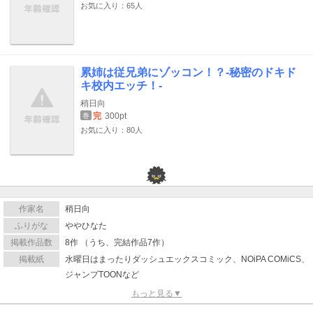
お気に入り：65人
累姉は従兄弟にゾッコン！？-秘密のドキド
キ校内エッチ！-
稍日向
完
300pt
巻
お気に入り：80人
作家名
稍日向
ふりがな
ややひなた
掲載作品数
8作 （うち、完結作品7作）
掲載紙
水曜日はまったりダッシュエックスコミック、NOiPA COMiCS、
ジャンプTOONなど
もっと見る▼