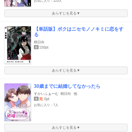
お気に入り：223人
あらすじを見る▼
【単話版】ボクはニセモノノキミに恋をす
る
稍日向
150pt
巻
あらすじを見る▼
30歳までに結婚してなかったら
すかいふぁーむ
稍日向
他
完
0pt
巻
お気に入り：7人
あらすじを見る▼