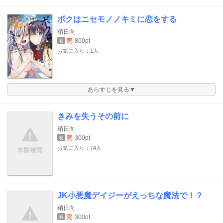
ボクはニセモノノキミに恋をする
稍日向
完
800pt
巻
お気に入り：1人
あらすじを見る▼
きみを失うその前に
稍日向
完
300pt
巻
お気に入り：74人
JK小悪魔デイジーがえっちな魔法で！？
稍日向
完
300pt
巻