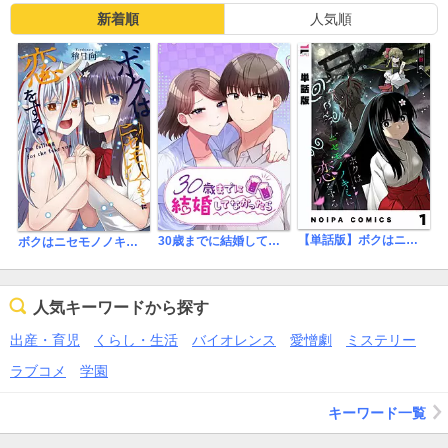
新着順
人気順
【単話版】ボクはニセモノノキミに恋をする
30歳までに結婚してなかったら
ボクはニセモノノキミに恋をする
人気キーワードから探す
出産・育児
くらし・生活
バイオレンス
愛憎劇
ミステリー
ラブコメ
学園
キーワード一覧