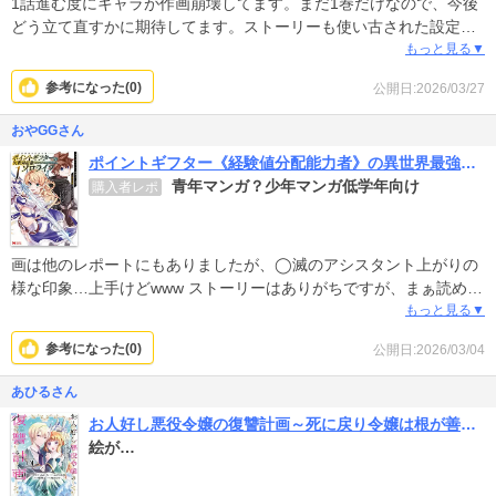
1話進む度にキャラが作画崩壊してます。まだ1巻だけなので、今後
どう立て直すかに期待してます。ストーリーも使い古された設定で
真新しさは無い。それも他作品とどう差別化するか期待したい所。
もっと見る▼
参考になった(
0
)
公開日:2026/03/27
おやGGさん
ポイントギフター《経験値分配能力者》の異世界最強ソロライフ ～ブラックギルドから解放された男は万能最強職として無双する～(コミック)
青年マンガ？少年マンガ低学年向け
購入者レポ
画は他のレポートにもありましたが、◯滅のアシスタント上がりの
様な印象…上手けどwww ストーリーはありがちですが、まぁ読めな
くもない。エロや下ネタだらけの異世界物にはウンザリしてるけ
もっと見る▼
ど、年相応の感情や欲求が無さ過ぎて僧侶のような主人公。魔物キ
参考になった(
0
)
公開日:2026/03/04
ャラの画力も幼稚かなぁ。少年マンガ低学年向け、異世界物入門編
という作品
あひるさん
お人好し悪役令嬢の復讐計画～死に戻り令嬢は根が善人なせいで気付くと味方が増えていきます～
絵が…