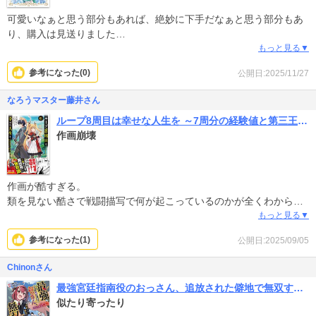
可愛いなぁと思う部分もあれば、絶妙に下手だなぁと思う部分もあ
り、購入は見送りました
下手すぎると逆に気にならないんですけどね…
もっと見る▼
参考になった(
0
)
公開日:2025/11/27
なろうマスター藤井さん
ループ8周目は幸せな人生を ～7周分の経験値と第三王女の『鑑定』で覚醒した俺は、相棒のベヒーモスとともに無双する～（コミック）
作画崩壊
作画が酷すぎる。
類を見ない酷さで戦闘描写で何が起こっているのかが全くわからな
い、作画のせいで作品のストーリーも浅く見える。その為、1話で見
もっと見る▼
るのを辞めた。
参考になった(
1
)
公開日:2025/09/05
Chinonさん
最強宮廷指南役のおっさん、追放された僻地で無双する～幻となった種族の美少女たちを育てて辺境を開拓～(コミック)
似たり寄ったり