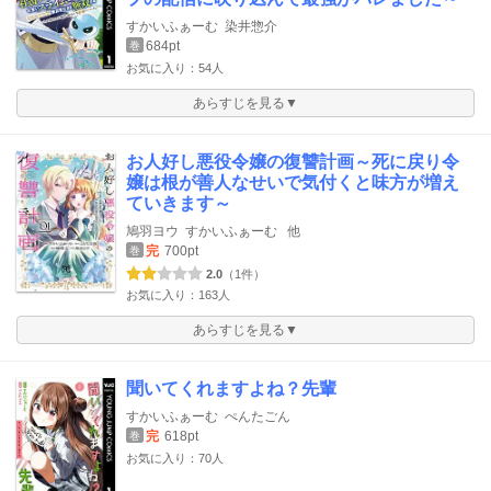
すかいふぁーむ
染井惣介
684pt
巻
お気に入り：54人
あらすじを見る▼
お人好し悪役令嬢の復讐計画～死に戻り令
嬢は根が善人なせいで気付くと味方が増え
ていきます～
鳩羽ヨウ
すかいふぁーむ
他
完
700pt
巻
2.0
（1件）
お気に入り：163人
あらすじを見る▼
聞いてくれますよね？先輩
すかいふぁーむ
ぺんたごん
完
618pt
巻
お気に入り：70人