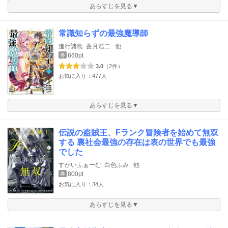
あらすじを見る▼
常識知らずの最強魔導師
進行諸島
蒼月浩二
他
660pt
巻
3.0
（2件）
お気に入り：477人
あらすじを見る▼
伝説の盗賊王、Fランク冒険者を始めて無双
する 裏社会最強の存在は表の世界でも最強
でした
すかいふぁーむ
白色ふみ
他
800pt
巻
お気に入り：34人
あらすじを見る▼