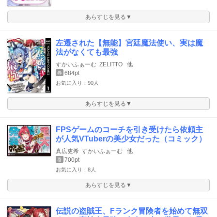
あらすじを見る▼
左遷された【無能】宮廷魔法使い、実は魔
法がなくても最強
すかいふぁーむ
ZELITTO
他
684pt
巻
お気に入り：90人
あらすじを見る▼
FPSゲームのコーチを引き受けたら依頼主
が人気VTuberの美少女だった（コミック）
真広吏希
すかいふぁーむ
他
700pt
巻
お気に入り：8人
あらすじを見る▼
伝説の盗賊王、Fランク冒険者を始めて無双