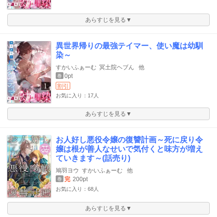
あらすじを見る▼
異世界帰りの最強テイマー、使い魔は幼馴
染～
すかいふぁーむ
冥土院ヘブん
他
0pt
巻
割引
お気に入り：17人
あらすじを見る▼
お人好し悪役令嬢の復讐計画～死に戻り令
嬢は根が善人なせいで気付くと味方が増え
ていきます～(話売り)
鳩羽ヨウ
すかいふぁーむ
他
完
200pt
巻
お気に入り：68人
あらすじを見る▼