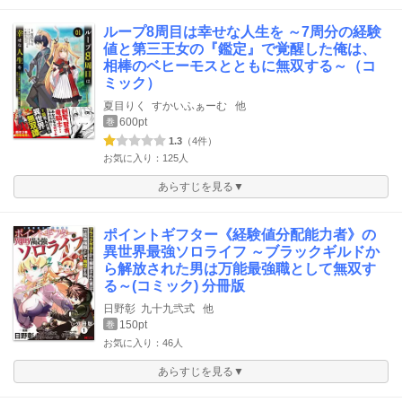
ループ8周目は幸せな人生を ～7周分の経験
値と第三王女の『鑑定』で覚醒した俺は、
相棒のベヒーモスとともに無双する～（コ
ミック）
夏目りく
すかいふぁーむ
他
600pt
巻
1.3
（4件）
お気に入り：125人
あらすじを見る▼
ポイントギフター《経験値分配能力者》の
異世界最強ソロライフ ～ブラックギルドか
ら解放された男は万能最強職として無双す
る～(コミック) 分冊版
日野彰
九十九弐式
他
150pt
巻
お気に入り：46人
あらすじを見る▼