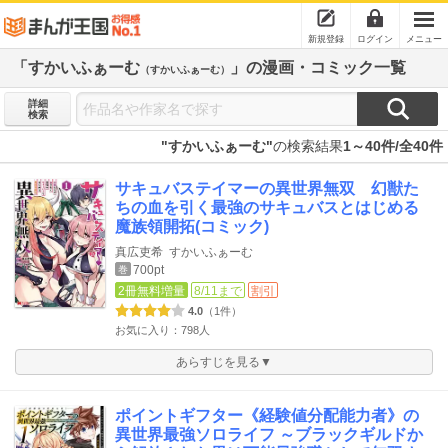
新規登録
ログイン
メニュー
「すかいふぁーむ
」の漫画・コミック一覧
（すかいふぁーむ）
詳細
検索
"すかいふぁーむ"
の検索結果
1～40件/全40件
サキュバステイマーの異世界無双 幻獣た
ちの血を引く最強のサキュバスとはじめる
魔族領開拓(コミック)
真広吏希
すかいふぁーむ
700pt
巻
2冊無料増量
8/11まで
割引
4.0
（1件）
お気に入り：798人
あらすじを見る▼
ポイントギフター《経験値分配能力者》の
異世界最強ソロライフ ～ブラックギルドか