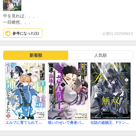
中を見れば、、、
一目瞭然、、、
参考になった(
1
)
公開日:2025/08/13
新着順
人気順
エルフに育てられて人類唯一の精霊術師になりました～世間知らずの最強冒険者、無自覚なまま人間社会で無双する～
呪いのせいで勇者パーティーを追放されたおっさん戦士、領主になってマイペースに辺境開拓を進めていたはずが強すぎて爆速で領地が発展していきます
伝説の盗賊王、Fランク冒険者を始めて無双する 裏社会最強の存在は表の世界でも最強でした