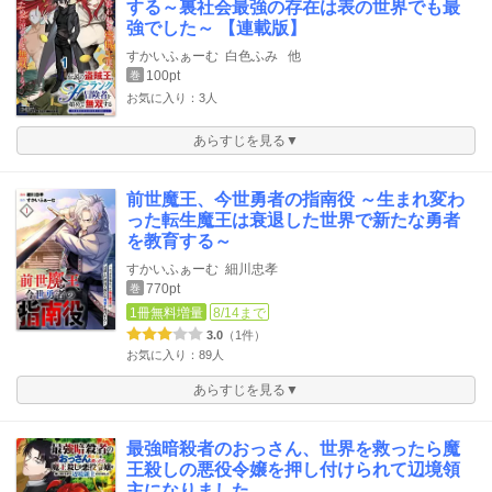
する～裏社会最強の存在は表の世界でも最
強でした～ 【連載版】
すかいふぁーむ
白色ふみ
他
100pt
巻
お気に入り：3人
あらすじを見る▼
前世魔王、今世勇者の指南役 ～生まれ変わ
った転生魔王は衰退した世界で新たな勇者
を教育する～
すかいふぁーむ
細川忠孝
770pt
巻
1冊無料増量
8/14まで
3.0
（1件）
お気に入り：89人
あらすじを見る▼
最強暗殺者のおっさん、世界を救ったら魔
王殺しの悪役令嬢を押し付けられて辺境領
主になりました