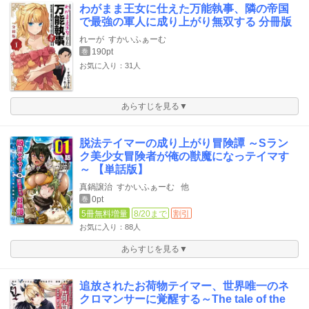
わがまま王女に仕えた万能執事、隣の帝国
で最強の軍人に成り上がり無双する 分冊版
れーが
すかいふぁーむ
190pt
巻
お気に入り：31人
あらすじを見る▼
脱法テイマーの成り上がり冒険譚 ～Sラン
ク美少女冒険者が俺の獣魔になっテイマす
～ 【単話版】
真鍋譲治
すかいふぁーむ
他
0pt
巻
5冊無料増量
8/20まで
割引
お気に入り：88人
あらすじを見る▼
追放されたお荷物テイマー、世界唯一のネ
クロマンサーに覚醒する～The tale of the