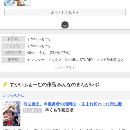
あらすじを見る▼
作家名
すかいふぁーむ
ふりがな
すかいふぁーむ
掲載作品数
40作 （うち、完結作品7作）
掲載紙
モンスターコミックス、booklistaSTUDIO、マンガBANG!など
もっと見る▼
すかいふぁーむの作品 みんなのまんがレポ
たけっちさん
前世魔王、今世勇者の指南役 ～生まれ変わった転生魔王は衰退した世界で新たな勇者を教育する～
早くも作画崩壊
購入者レポ