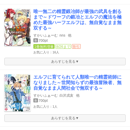
唯一無二の精霊鍛冶師が最強の武具を創る
まで～ドワーフの鍛冶とエルフの魔法を極
めた最強ハーフエルフは、無自覚なまま無
双する～
すかいふぁーむ
nns
他
700pt
巻
1冊無料増量
8/26まで
割引
お気に入り：16人
あらすじを見る▼
エルフに育てられて人類唯一の精霊術師に
なりました～世間知らずの最強冒険者、無
自覚なまま人間社会で無双する～
すかいふぁーむ
白沢戌亥
他
700pt
巻
お気に入り：1人
あらすじを見る▼