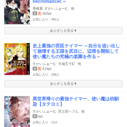
necromancer.～
青峰翼
すかいふぁーむ
他
完
600pt
巻
お気に入り：462人
あらすじを見る▼
史上最強の宮廷テイマー ～自分を追い出し
て崩壊する王国を尻目に、辺境を開拓して
使い魔たちの究極の楽園を作る～
すかいふぁーむ
天城五寸釘
他
完
618pt
巻
お気に入り：209人
あらすじを見る▼
異世界帰りの最強テイマー、使い魔は幼馴
染【タテヨミ】
すかいふぁーむ
冥土院ヘブん
他
0pt
巻
お気に入り：13人