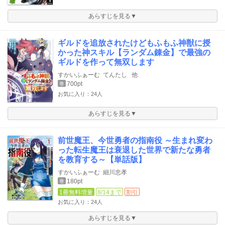
あらすじを見る▼
ギルドを追放されたけどもふもふ神獣に授
かった神スキル【ランダム錬金】で最強の
ギルドを作って無双します
すかいふぁーむ
てんたし
他
700pt
巻
お気に入り：24人
あらすじを見る▼
前世魔王、今世勇者の指南役 ～生まれ変わ
った転生魔王は衰退した世界で新たな勇者
を教育する～【単話版】
すかいふぁーむ
細川忠孝
180pt
巻
1冊無料増量
8/14まで
割引
お気に入り：24人
あらすじを見る▼