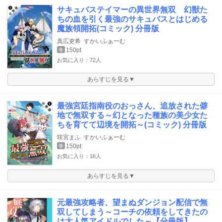
サキュバステイマーの異世界無双 幻獣た
ちの血を引く最強のサキュバスとはじめる
魔族領開拓(コミック) 分冊版
真広吏希
すかいふぁーむ
150pt
巻
お気に入り：72人
あらすじを見る▼
最強宮廷指南役のおっさん、追放された僻
地で無双する～幻となった種族の美少女た
ちを育てて辺境を開拓～(コミック) 分冊版
咲宮まふ
すかいふぁーむ
150pt
巻
お気に入り：16人
あらすじを見る▼
元最強攻略者、望まぬダンジョン配信で無
双してしまう～コーチの依頼をしてきたの
は大人気アイドルでした～【分冊版】