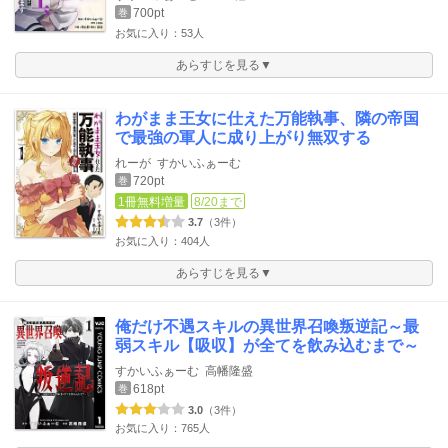
700pt
巻
お気に入り：53人
あらすじを見る▼
わがまま王女に仕えた万能執事、隣の帝国
で最強の軍人に成り上がり無双する
れーが
すかいふぁーむ
720pt
巻
1冊無料増量
8/20まで
3.7
（3件）
お気に入り：404人
あらすじを見る▼
俺だけ不遇スキルの異世界召喚叛逆記～最
弱スキル【吸収】が全てを飲み込むまで～
すかいふぁーむ
高幡隆盛
618pt
巻
3.0
（3件）
お気に入り：765人