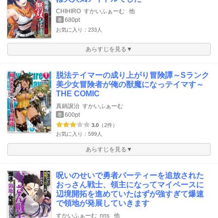
CHIHIRO
すかいふぁーむ
他
680pt
巻
お気に入り：233人
あらすじを見る▼
脱法テイマーの成り上がり冒険譚～Sランク
美少女冒険者が俺の獣魔になっテイマす～
THE COMIC
真鍋譲治
すかいふぁーむ
600pt
巻
3.0
（2件）
お気に入り：599人
あらすじを見る▼
呪いのせいで勇者パーティーを追放された
おっさん戦士、領主になってマイペースに
辺境開拓を進めていたはずが強すぎて爆速
で領地が発展していきます
すかいふぁーむ
nns
他