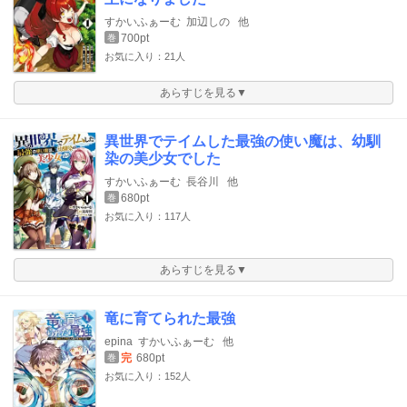
すかいふぁーむ
加辺しの
他
700pt
巻
お気に入り：21人
あらすじを見る▼
異世界でテイムした最強の使い魔は、幼馴
染の美少女でした
すかいふぁーむ
長谷川
他
680pt
巻
お気に入り：117人
あらすじを見る▼
竜に育てられた最強
epina
すかいふぁーむ
他
完
680pt
巻
お気に入り：152人