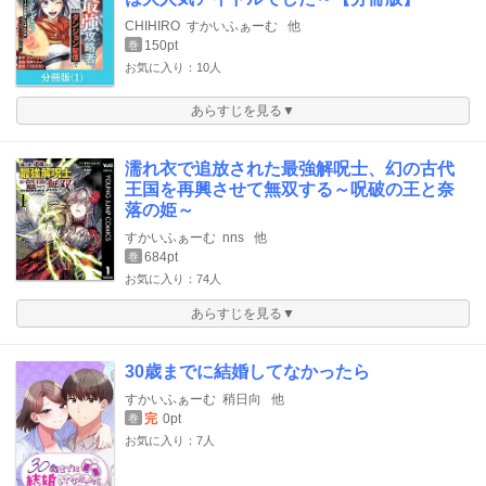
CHIHIRO
すかいふぁーむ
他
150pt
巻
お気に入り：10人
あらすじを見る▼
濡れ衣で追放された最強解呪士、幻の古代
王国を再興させて無双する～呪破の王と奈
落の姫～
すかいふぁーむ
nns
他
684pt
巻
お気に入り：74人
あらすじを見る▼
30歳までに結婚してなかったら
すかいふぁーむ
稍日向
他
完
0pt
巻
お気に入り：7人