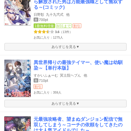
ら解放された男は万能最強職として無双す
る～(コミック)
日野彰
九十九弐式
他
700pt
巻
1冊無料増量
8/31まで
割引
3.6
（13件）
お気に入り：1275人
あらすじを見る▼
異世界帰りの最強テイマー、使い魔は幼馴
染～【単行本版】
すかいふぁーむ
冥土院ヘブん
他
710pt
巻
割引
お気に入り：359人
あらすじを見る▼
元最強攻略者、望まぬダンジョン配信で無
双してしまう～コーチの依頼をしてきたの
は大人気アイドルでした～