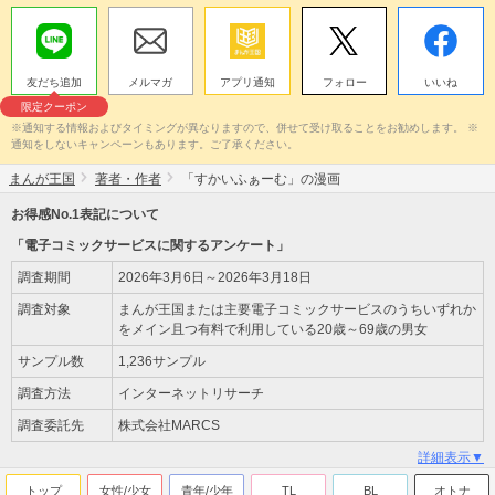
友だち追加
メルマガ
アプリ通知
フォロー
いいね
限定クーポン
※通知する情報およびタイミングが異なりますので、併せて受け取ることをお勧めします。 ※
通知をしないキャンペーンもあります。ご了承ください。
まんが王国
著者・作者
「すかいふぁーむ」の漫画
お得感No.1表記について
「電子コミックサービスに関するアンケート」
調査期間
2026年3月6日～2026年3月18日
調査対象
まんが王国または主要電子コミックサービスのうちいずれか
をメイン且つ有料で利用している20歳～69歳の男女
サンプル数
1,236サンプル
調査方法
インターネットリサーチ
調査委託先
株式会社MARCS
詳細表示▼
トップ
女性/少女
青年/少年
TL
BL
オトナ