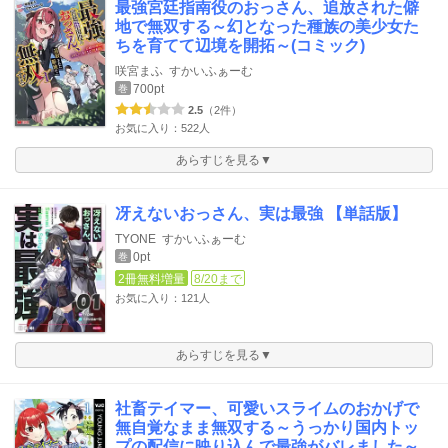
最強宮廷指南役のおっさん、追放された僻
地で無双する～幻となった種族の美少女た
ちを育てて辺境を開拓～(コミック)
咲宮まふ
すかいふぁーむ
700pt
巻
2.5
（2件）
お気に入り：522人
あらすじを見る▼
冴えないおっさん、実は最強 【単話版】
TYONE
すかいふぁーむ
0pt
巻
2冊無料増量
8/20まで
お気に入り：121人
あらすじを見る▼
社畜テイマー、可愛いスライムのおかげで
無自覚なまま無双する～うっかり国内トッ
プの配信に映り込んで最強がバレました～