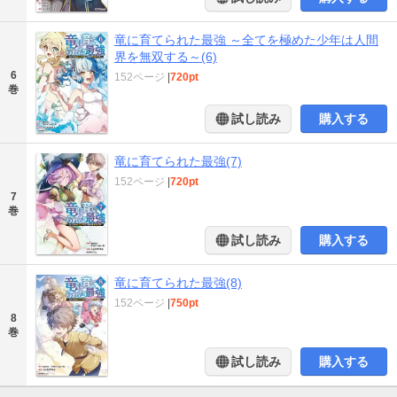
竜に育てられた最強 ～全てを極めた少年は人間
界を無双する～(6)
6
152ページ
|
720pt
巻
試し読み
購入する
竜に育てられた最強(7)
152ページ
|
720pt
7
巻
試し読み
購入する
竜に育てられた最強(8)
152ページ
|
750pt
8
巻
試し読み
購入する