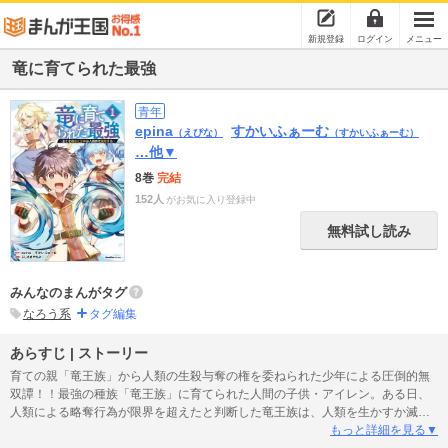
新規登録
ログイン
メニュー
竜に育てられた最強
青年
epina
すかいふぁーむ
（えぴな）
（すかいふぁーむ）
…他▼
8巻
完結
152人
がお気に入り登録中
無料試し読み
みんなのまんがタグ
なろう系
タグ編集
あらすじ | ストーリー
育ての親「竜王族」から人類の生殺与奪の権を委ねられた少年による圧倒的無
双譚！！最強の種族「竜王族」に育てられた人間の子供・アイレン。ある日、
人類による略奪行為が限界を超えたと判断した竜王族は、人類を生かすか滅ぼ
すかを見定める使命をアイレンに与え、エリート階級の子供たちが通う王都学
もっと詳細を見る▼