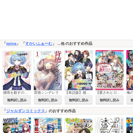
「
epina
」 「
すかいふぁーむ
」
のおすすめ作品
…他
感情を殺すのをやめた元公爵令嬢は、みんなに溺愛されています! @COMIC
背徳シンデレラ
【単話版】感情を殺すのをやめた元公爵令嬢は、みんなに溺愛されています！@COMIC
【愛されヒロイン編】comicコロナ 人気10タイトル試し読み冊子
無料試し読み
無料試し読み
無料試し読み
無料試し読み
「
ジャルダンコミックス
」のおすすめ作品