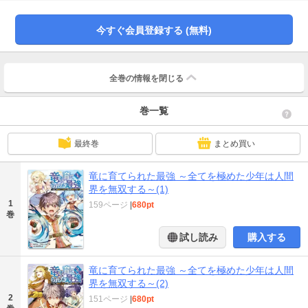
院に入学させることを決めた。アイレンの使命と本当の実力をまだ知らない同
級生たちは、アイレンを田舎者の平民としてバカにした態度で接するが…！？
全てを極めし少年が巻き起こす圧倒的無双譚、堂々開幕！！
今すぐ会員登録する (無料)
全巻の情報を
閉じる
巻一覧
最終巻
まとめ買い
竜に育てられた最強 ～全てを極めた少年は人間
界を無双する～(1)
1
159ページ
|
680pt
巻
試し読み
購入する
竜に育てられた最強 ～全てを極めた少年は人間
界を無双する～(2)
2
151ページ
|
680pt