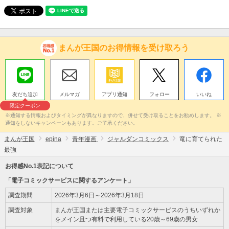
まんが王国のお得情報を受け取ろう
友だち追加
メルマガ
アプリ通知
フォロー
いいね
限定クーポン
※通知する情報およびタイミングが異なりますので、併せて受け取ることをお勧めします。 ※
通知をしないキャンペーンもあります。ご了承ください。
まんが王国
epina
青年漫画
ジャルダンコミックス
竜に育てられた
最強
お得感No.1表記について
「電子コミックサービスに関するアンケート」
調査期間
2026年3月6日～2026年3月18日
調査対象
まんが王国または主要電子コミックサービスのうちいずれか
をメイン且つ有料で利用している20歳～69歳の男女