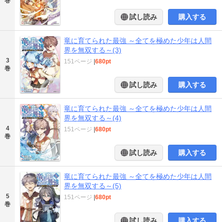
巻
試し読み
購入する
竜に育てられた最強 ～全てを極めた少年は人間
界を無双する～(3)
3
151ページ
|
680pt
巻
試し読み
購入する
竜に育てられた最強 ～全てを極めた少年は人間
界を無双する～(4)
4
151ページ
|
680pt
巻
試し読み
購入する
竜に育てられた最強 ～全てを極めた少年は人間
界を無双する～(5)
5
151ページ
|
680pt
巻
試し読み
購入する