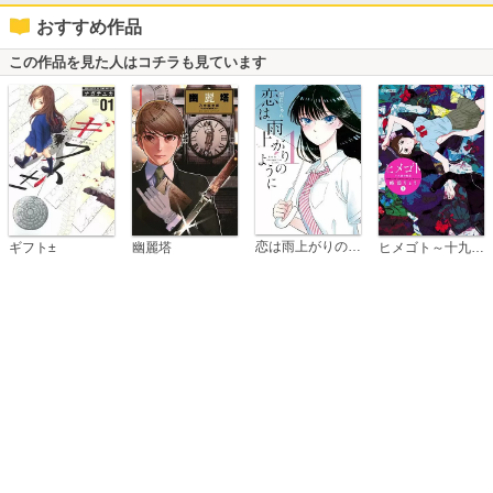
おすすめ作品
この作品を見た人はコチラも見ています
恋は雨上がりのように
ギフト±
幽麗塔
ヒメゴト～十九歳の制服～