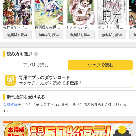
異世界でテイムした最強の使い魔は、幼馴染の美少女でした
最弱職が前世の知識で世界最強
もふもふと異世界冒険メシ
ポラリティ透明期
無料試し読み
無料試し読み
無料試し読み
無料試し読み
読み方を選択
アプリで読む
ウェブで読む
専用アプリのダウンロード
サクサクまんがを読めて多機能！
新刊通知を受け取る
会員登録
をすると「竜に育てられた最強」新刊配信のお知らせが受け取れま
す。