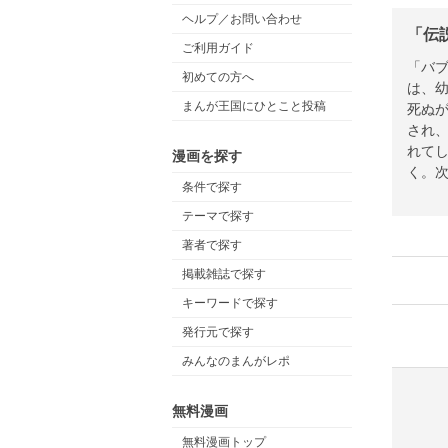
ヘルプ／お問い合わせ
「伝
ご利用ガイド
「バブ
初めての方へ
は、
まんが王国にひとこと投稿
死ぬ
され
れて
漫画を探す
く。
条件で探す
たい
テーマで探す
著者で探す
掲載雑誌で探す
キーワードで探す
発行元で探す
みんなのまんがレポ
無料漫画
無料漫画トップ