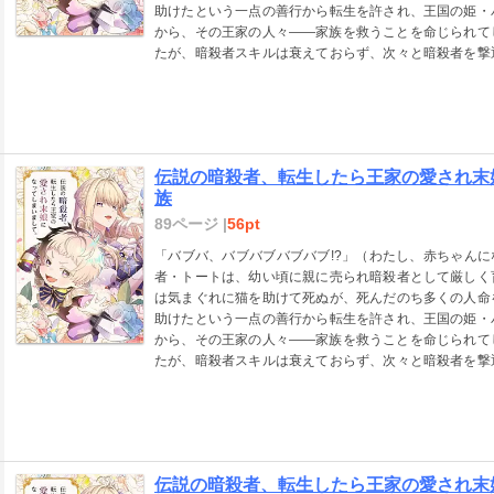
助けたという一点の善行から転生を許され、王国の姫・
から、その王家の人々――家族を救うことを命じられて
たが、暗殺者スキルは衰えておらず、次々と暗殺者を撃
理由で自分のことを無条件に愛してくれる、王家の人々
ていき――？
伝説の暗殺者、転生したら王家の愛され末娘
族
89ページ |
56pt
「バブバ、バブバブバブバブ!?」（わたし、赤ちゃんに
者・トートは、幼い頃に親に売られ暗殺者として厳しく
は気まぐれに猫を助けて死ぬが、死んだのち多くの人命
助けたという一点の善行から転生を許され、王国の姫・
から、その王家の人々――家族を救うことを命じられて
たが、暗殺者スキルは衰えておらず、次々と暗殺者を撃
理由で自分のことを無条件に愛してくれる、王家の人々
ていき――？
伝説の暗殺者、転生したら王家の愛され末娘