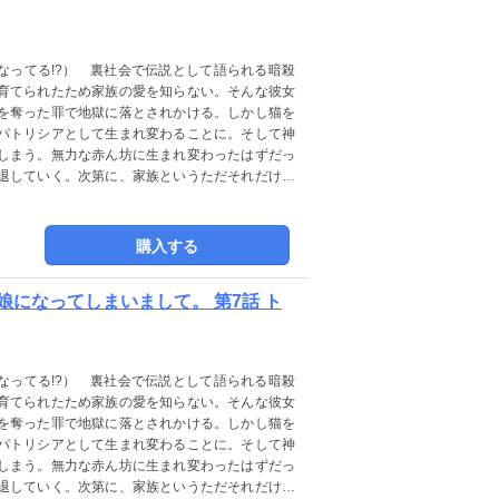
なってる!?） 裏社会で伝説として語られる暗殺
育てられたため家族の愛を知らない。そんな彼女
を奪った罪で地獄に落とされかける。しかし猫を
パトリシアとして生まれ変わることに。そして神
しまう。無力な赤ん坊に生まれ変わったはずだっ
退していく。次第に、家族というただそれだけの
……家族のことを守りたいという気持ちが芽生え
購入する
になってしまいまして。 第7話 ト
なってる!?） 裏社会で伝説として語られる暗殺
育てられたため家族の愛を知らない。そんな彼女
を奪った罪で地獄に落とされかける。しかし猫を
パトリシアとして生まれ変わることに。そして神
しまう。無力な赤ん坊に生まれ変わったはずだっ
退していく。次第に、家族というただそれだけの