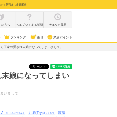
品から新刊まで多数配信！
チェック履歴
ての方へ
ヘルプ/よくある質問
ル
ランキング
新刊
来店ポイント
たら王家の愛され末娘になってしまいまして。
れ末娘になってしまい
まいまして
はん
くぼ(Trys)
霧梟
（しろいごはん）
（くぼ）