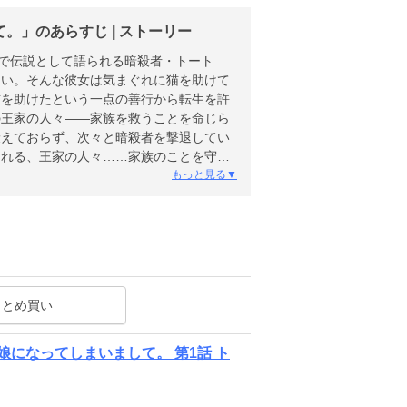
」のあらすじ | ストーリー
会で伝説として語られる暗殺者・トート
ない。そんな彼女は気まぐれに猫を助けて
猫を助けたという一点の善行から転生を許
の王家の人々――家族を救うことを命じら
衰えておらず、次々と暗殺者を撃退してい
くれる、王家の人々……家族のことを守り
もっと見る▼
まとめ買い
になってしまいまして。 第1話 ト