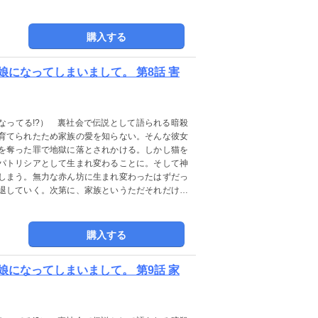
……家族のことを守りたいという気持ちが芽生え
購入する
になってしまいまして。 第8話 害
なってる!?） 裏社会で伝説として語られる暗殺
育てられたため家族の愛を知らない。そんな彼女
を奪った罪で地獄に落とされかける。しかし猫を
パトリシアとして生まれ変わることに。そして神
しまう。無力な赤ん坊に生まれ変わったはずだっ
退していく。次第に、家族というただそれだけの
……家族のことを守りたいという気持ちが芽生え
購入する
になってしまいまして。 第9話 家