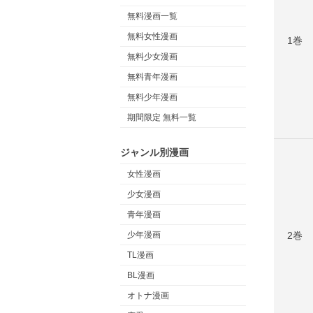
無料漫画一覧
無料女性漫画
1巻
無料少女漫画
無料青年漫画
無料少年漫画
期間限定 無料一覧
ジャンル別漫画
女性漫画
少女漫画
青年漫画
2巻
少年漫画
TL漫画
BL漫画
オトナ漫画