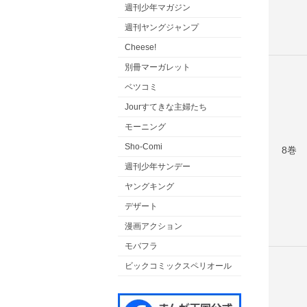
週刊少年マガジン
週刊ヤングジャンプ
Cheese!
別冊マーガレット
ベツコミ
Jourすてきな主婦たち
モーニング
Sho-Comi
8巻
週刊少年サンデー
ヤングキング
デザート
漫画アクション
モバフラ
ビックコミックスペリオール