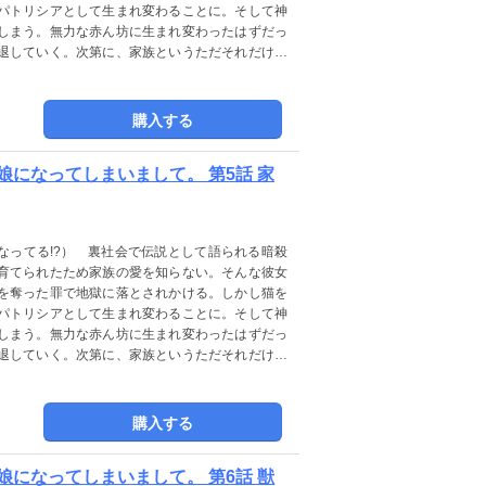
パトリシアとして生まれ変わることに。そして神
しまう。無力な赤ん坊に生まれ変わったはずだっ
退していく。次第に、家族というただそれだけの
……家族のことを守りたいという気持ちが芽生え
購入する
になってしまいまして。 第5話 家
なってる!?） 裏社会で伝説として語られる暗殺
育てられたため家族の愛を知らない。そんな彼女
を奪った罪で地獄に落とされかける。しかし猫を
パトリシアとして生まれ変わることに。そして神
しまう。無力な赤ん坊に生まれ変わったはずだっ
退していく。次第に、家族というただそれだけの
……家族のことを守りたいという気持ちが芽生え
購入する
になってしまいまして。 第6話 獣